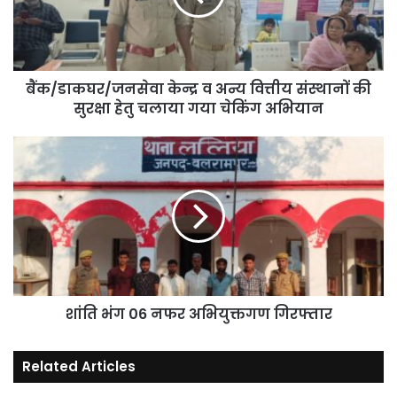
अन्य
वित्तीय
संस्थानों
की
सुरक्षा
बैंक/डाकघर/जनसेवा केन्द्र व अन्य वित्तीय संस्थानों की
हेतु
सुरक्षा हेतु चलाया गया चेकिंग अभियान
चलाया
गया
शांति
चेकिंग
भंग
अभियान
06
नफर
अभियुक्तगण
गिरफ्तार
शांति भंग 06 नफर अभियुक्तगण गिरफ्तार
Related Articles