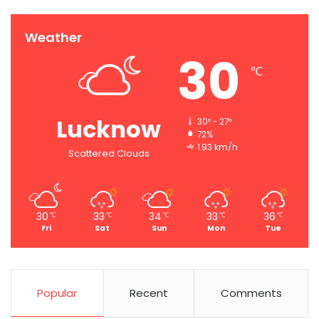
Weather
30
℃
Lucknow
30º - 27º
72%
1.93 km/h
Scattered Clouds
30
33
34
33
36
℃
℃
℃
℃
℃
Fri
Sat
Sun
Mon
Tue
Popular
Recent
Comments