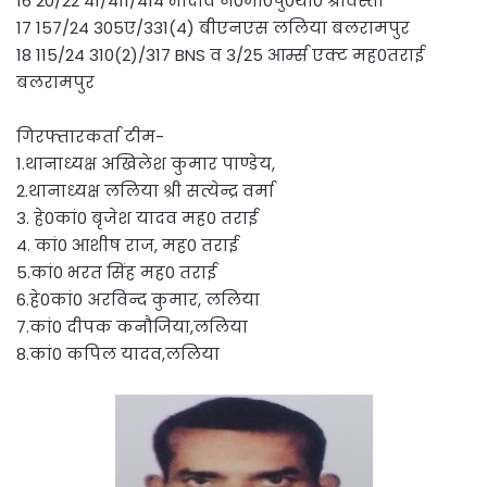
16 20/22 41/411/414 भादवि न0मा0पु0था0 श्रावस्ती
17 157/24 305ए/331(4) बीएनएस ललिया बलरामपुर
18 115/24 310(2)/317 BNS व 3/25 आर्म्स एक्ट मह0तराई
बलरामपुर
गिरफ्तारकर्ता टीम-
1.थानाध्यक्ष अखिलेश कुमार पाण्डेय,
2.थानाध्यक्ष ललिया श्री सत्येन्द्र वर्मा
3. हे0कां0 बृजेश यादव मह0 तराई
4. कां0 आशीष राज, मह0 तराई
5.कां0 भरत सिंह मह0 तराई
6.हे0कां0 अरविन्द कुमार, ललिया
7.कां0 दीपक कनौजिया,ललिया
8.कां0 कपिल यादव,ललिया