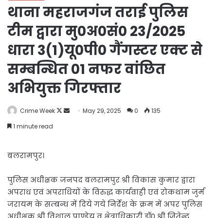
थाना महराजगंज तराई पुलिस
टीम द्वारा मु0अ0सं0 23/2025
धारा 3(1)यू0पी0 गैंगस्टर एक्ट से
सम्बन्धित 01 नफर वांछित
अभियुक्त गिरफ्तार
Follow
Send
Crime Week
May 29, 2025
0
135
on
an
1 minute read
X
email
बलरामपुर।
पुलिस अधीक्षक जनपद बलरामपुर श्री विकास कुमार द्वारा
अपराध एवं अपराधियों के विरुद्ध कार्यवाही एवं रोकथाम जुर्म
जरायम के सम्बन्ध में दिये गये निर्देश के क्रम में अपर पुलिस
अधीक्षक श्री विशाल पाण्डेय व क्षेत्राधिकारी डॉ0 श्री जितेन्द्र