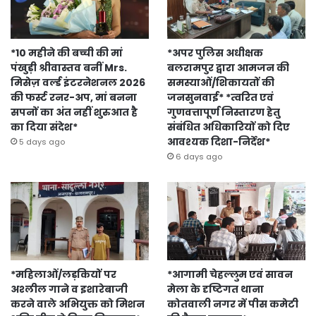
*10 महीने की बच्ची की मां
*अपर पुलिस अधीक्षक
पंखुड़ी श्रीवास्तव बनीं Mrs.
बलरामपुर द्वारा आमजन की
मिसेज़ वर्ल्ड इंटरनेशनल 2026
समस्याओं/शिकायतों की
की फर्स्ट रनर-अप, मां बनना
जनसुनवाई* *त्वरित एवं
सपनों का अंत नहीं शुरुआत है
गुणवत्तापूर्ण निस्तारण हेतु
का दिया संदेश*
संबंधित अधिकारियों को दिए
आवश्यक दिशा-निर्देश*
5 days ago
6 days ago
*महिलाओं/लड़कियों पर
*आगामी चेहल्लुम एवं सावन
अश्लील गाने व इशारेबाजी
मेला के दृष्टिगत थाना
करने वाले अभियुक्त को मिशन
कोतवाली नगर में पीस कमेटी