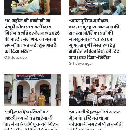
*10 महीने की बच्ची की मां
*अपर पुलिस अधीक्षक
पंखुड़ी श्रीवास्तव बनीं Mrs.
बलरामपुर द्वारा आमजन की
मिसेज़ वर्ल्ड इंटरनेशनल 2026
समस्याओं/शिकायतों की
की फर्स्ट रनर-अप, मां बनना
जनसुनवाई* *त्वरित एवं
सपनों का अंत नहीं शुरुआत है
गुणवत्तापूर्ण निस्तारण हेतु
का दिया संदेश*
संबंधित अधिकारियों को दिए
आवश्यक दिशा-निर्देश*
5 days ago
6 days ago
*महिलाओं/लड़कियों पर
*आगामी चेहल्लुम एवं सावन
अश्लील गाने व इशारेबाजी
मेला के दृष्टिगत थाना
करने वाले अभियुक्त को मिशन
कोतवाली नगर में पीस कमेटी