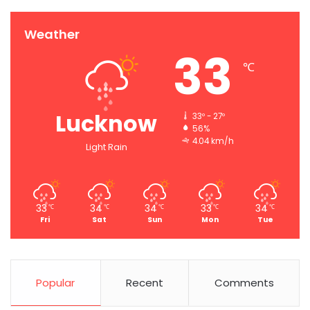
Weather
33
℃
Lucknow
33º - 27º
56%
4.04 km/h
Light Rain
33
34
34
33
34
℃
℃
℃
℃
℃
Fri
Sat
Sun
Mon
Tue
Popular
Recent
Comments