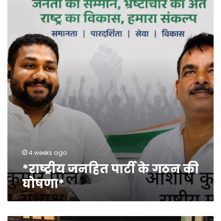
पार्टी
के
गठन
की
घोषणा*
4 weeks ago
*राष्ट्रीय जनहित पार्टी के गठन की
घोषणा*
पुणे,