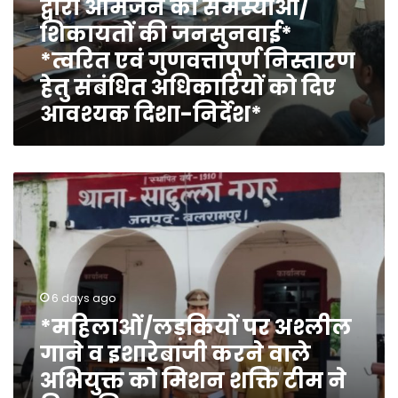
द्वारा आमजन की समस्याओं/
निस्तारण
शिकायतों की जनसुनवाई*
हेतु
संबंधित
*त्वरित एवं गुणवत्तापूर्ण निस्तारण
अधिकारियों
हेतु संबंधित अधिकारियों को दिए
को
आवश्यक दिशा-निर्देश*
दिए
आवश्यक
दिशा-
निर्देश*
*महिलाओं/
लड़कियों
पर
अश्लील
गाने
व
इशारेबाजी
6 days ago
करने
*महिलाओं/लड़कियों पर अश्लील
वाले
गाने व इशारेबाजी करने वाले
अभियुक्त
को
अभियुक्त को मिशन शक्ति टीम ने
मिशन