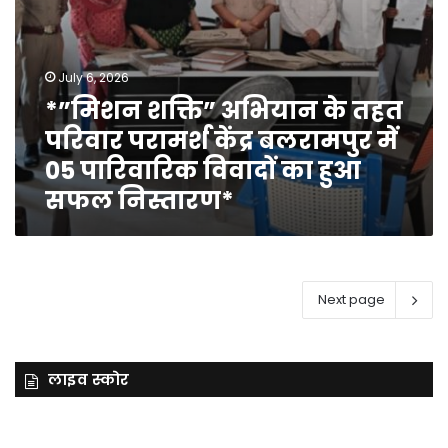
05
पारिवारिक
विवादों
का
July 6, 2026
हुआ
*”मिशन शक्ति” अभियान के तहत
सफल
निस्तारण*
परिवार परामर्श केंद्र बलरामपुर में
05 पारिवारिक विवादों का हुआ
सफल निस्तारण*
Next page
लाइव स्कोर