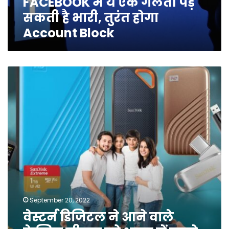
FACEBOOK में ये एक गलती पड़
होगा
सकती है भारी, तुरंत होगा
Account
Account Block
Block
वेस्टर्न
डिजिटल
ने
आने
वाले
फेस्टिव
सीजन
को
ध्यान
में
रखते
हुए
“शेयर
September 20, 2022
योर
वेस्टर्न डिजिटल ने आने वाले
मेमोरीज”