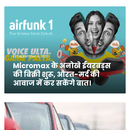
Micromax
के
अनोखे
ईयरबड्स
की
बिक्री
शुरू,
औरत-
September 4, 2021
मर्द
Micromax के अनोखे ईयरबड्स
की
आवाज
की बिक्री शुरू, औरत-मर्द की
में
आवाज में कर सकेंगे बात।
कर
सकेंगे
बात।
वाहन
रजिस्ट्रेशन
के
लिए
अब