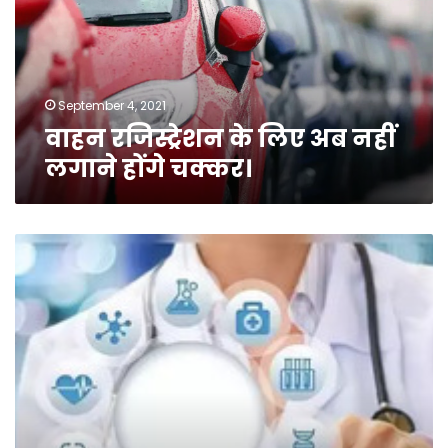
नहीं
लगाने
होंगे
चक्कर।
September 4, 2021
वाहन रजिस्ट्रेशन के लिए अब नहीं
लगाने होंगे चक्कर।
स्वास्थ्य
विभाग
में
डिजिटल
व्यवस्था
पूरी
तरह
होगी
लागू।
जानिए