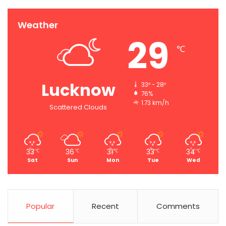
Weather
29
℃
Lucknow
33º - 28º
76%
1.73 km/h
Scattered Clouds
33
36
31
33
34
℃
℃
℃
℃
℃
Sat
Sun
Mon
Tue
Wed
Popular
Recent
Comments