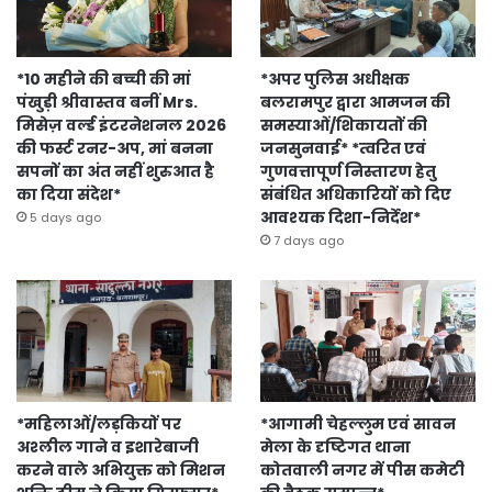
*10 महीने की बच्ची की मां
*अपर पुलिस अधीक्षक
पंखुड़ी श्रीवास्तव बनीं Mrs.
बलरामपुर द्वारा आमजन की
मिसेज़ वर्ल्ड इंटरनेशनल 2026
समस्याओं/शिकायतों की
की फर्स्ट रनर-अप, मां बनना
जनसुनवाई* *त्वरित एवं
सपनों का अंत नहीं शुरुआत है
गुणवत्तापूर्ण निस्तारण हेतु
का दिया संदेश*
संबंधित अधिकारियों को दिए
आवश्यक दिशा-निर्देश*
5 days ago
7 days ago
*महिलाओं/लड़कियों पर
*आगामी चेहल्लुम एवं सावन
अश्लील गाने व इशारेबाजी
मेला के दृष्टिगत थाना
करने वाले अभियुक्त को मिशन
कोतवाली नगर में पीस कमेटी