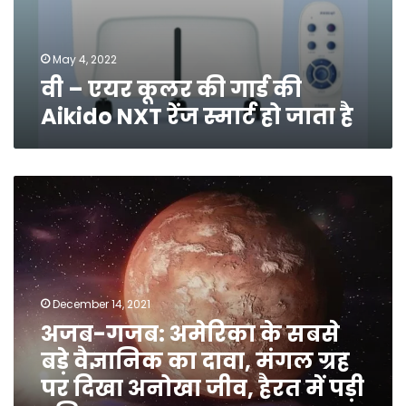
May 4, 2022
वी – एयर कूलर की गार्ड की
Aikido NXT रेंज स्मार्ट हो जाता है
अजब-
गजब:
अमेरिका
के
सबसे
बड़े
वैज्ञानिक
December 14, 2021
का
अजब-गजब: अमेरिका के सबसे
दावा,
बड़े वैज्ञानिक का दावा, मंगल ग्रह
मंगल
ग्रह
पर दिखा अनोखा जीव, हैरत में पड़ी
पर