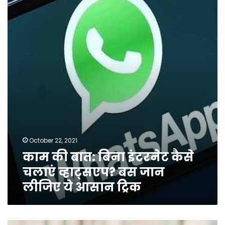
बात:
बिना
इंटरनेट
कैसे
चलाएं
व्हाट्सएप?
बस
जान
लीजिए
ये
आसान
ट्रिक
October 22, 2021
काम की बात: बिना इंटरनेट कैसे
चलाएं व्हाट्सएप? बस जान
लीजिए ये आसान ट्रिक
काम