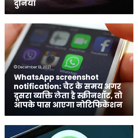
दुनिया
दिखा
अनोखा
जीव,
हैरत
WhatsApp
में
screenshot
पड़ी
notification:
दुनिया
चैट
के
समय
अगर
December 13, 2021
दूसरा
WhatsApp screenshot
व्यक्ति
notification: चैट के समय अगर
लेता
है
दूसरा व्यक्ति लेता है स्क्रीनशॉट, तो
स्क्रीनशॉट,
आपके पास आएगा नोटिफिकेशन
तो
आपके
पास
आएगा
काम
नोटिफिकेशन
की