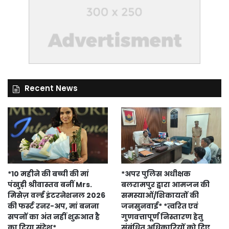
Recent News
*10 महीने की बच्ची की मां
*अपर पुलिस अधीक्षक
पंखुड़ी श्रीवास्तव बनीं Mrs.
बलरामपुर द्वारा आमजन की
मिसेज़ वर्ल्ड इंटरनेशनल 2026
समस्याओं/शिकायतों की
की फर्स्ट रनर-अप, मां बनना
जनसुनवाई* *त्वरित एवं
सपनों का अंत नहीं शुरुआत है
गुणवत्तापूर्ण निस्तारण हेतु
का दिया संदेश*
संबंधित अधिकारियों को दिए