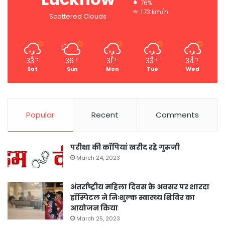
76%
1.73 km/h
Scattered Clouds
33
36
31
33
34
℃
℃
℃
℃
℃
Sat
Sun
Mon
Tue
Wed
Popular
Recent
Comments
परीक्षा की कॉपियां खरीद रहे गुरुजी
March 24, 2023
अंतर्राष्ट्रीय महिला दिवस के अवसर पर शारदा
हॉस्पिटल ने निःशुल्क स्वास्थ्य शिविर का
आयोजन किया
March 25, 2023