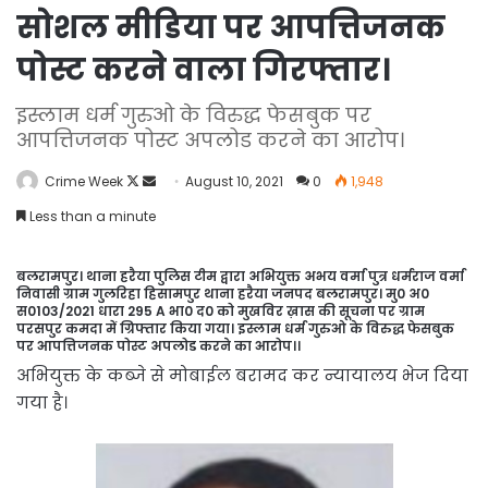
सोशल मीडिया पर आपत्तिजनक
पोस्ट करने वाला गिरफ्तार।
इस्लाम धर्म गुरुओ के विरुद्ध फेसबुक पर
आपत्तिजनक पोस्ट अपलोड करने का आरोप।
Follow
Send
Crime Week
August 10, 2021
0
1,948
on
an
Less than a minute
X
email
बलरामपुर। थाना हरैया पुलिस टीम द्वारा अभियुक्त अभय वर्मा पुत्र धर्मराज वर्मा
निवासी ग्राम गुलरिहा हिसामपुर थाना हरैया जनपद बलरामपुर। मु0 अ0
स0103/2021 धारा 295 A भा0 द0 को मुखविर ख़ास की सूचना पर ग्राम
परसपुर कमदा में ग्रिफ्तार किया गया। इस्लाम धर्म गुरुओ के विरुद्ध फेसबुक
पर आपत्तिजनक पोस्ट अपलोड करने का आरोप।।
अभियुक्त के कब्जे से मोबाईल बरामद कर न्यायालय भेज दिया
गया है।