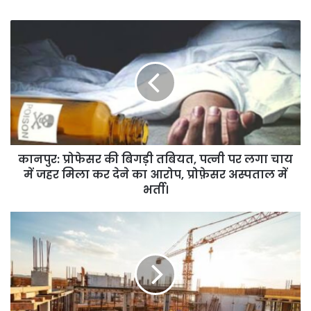
कानपुर:
प्रोफेसर
की
बिगड़ी
तबियत,
पत्नी
पर
लगा
चाय
में
कानपुर: प्रोफेसर की बिगड़ी तबियत, पत्नी पर लगा चाय
जहर
में जहर मिला कर देने का आरोप, प्रोफ़ेसर अस्पताल में
मिला
भर्ती।
कर
देने
23
का
करोड़
आरोप,
की
प्रोफ़ेसर
नवनिर्मित
अस्पताल
परियोजनाओं
में
में
भर्ती।
मिलीं