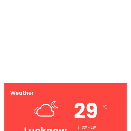
Weather
29
℃
Lucknow
33º - 28º