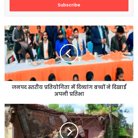
address
जनपद
स्तरीय
प्रतियोगिता
में
दिव्यांग
बच्चों
ने
दिखाई
अपनी
प्रतिभा
जनपद स्तरीय प्रतियोगिता में दिव्यांग बच्चों ने दिखाई
अपनी प्रतिभा
पचपकड़ी
में
बना
पंचायत
भवन