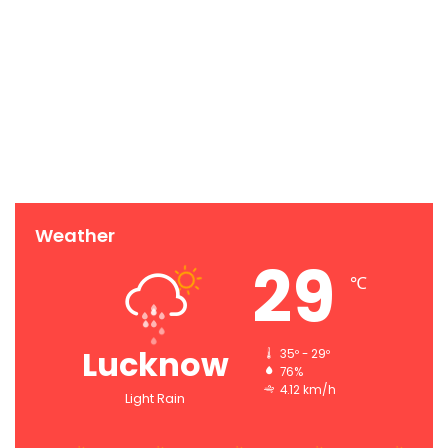
Weather
29
℃
Lucknow
35º - 29º
76%
4.12 km/h
Light Rain