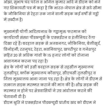
ओझा, सुभाष चंद पटेल व अनिल कुमार आदि ने डीएम को भेजे
गए शिकायती पत्र में कहा है कि भारत-नेपाल क्षेत्र से सटे सीमा
के नौकिनिया से रेहरा तक जाने वाली सड़क कई वर्षों से गड्ढों
में तब्दील है।
मुख्यमंत्री योगी आदित्यनाथ के गड्ढामुक्त फरमान को
कार्यदायी संस्था पीडब्ल्यूडी के एक्सईएन व इंजीनियर ठेंगा
दिखा रहे हैं। बदहाल सड़क से अजबनगर, नौकिनिया, बेलीखुर्द,
विनोहनी, रतनुपर, रेहरा, भवनियापुर, खपरीपुर व गनेशपुर
सहित 20 से अधिक गांवों के 15 हजार लोगों को रोजाना
आवागमन करना पड़ रहा है।
क्षेत्र के लोगों को इसी बदहाल सड़क से तहसील मुख्यालय
तुलसीपुर, ब्लॉक मुख्यालय कौवापुर, सीएचसी तुलसीपुर व
जिला मुख्यालय आना जाना पड़ रहा है। क्षेत्र के लोगों ने डीएम से
तत्काल सड़क मरम्मत कराने की मांग की है। शीघ्र सड़क की
मरम्मत न होने पर क्षेत्रवासियों ने उग्र आंदोलन करने की
चेतावनी दी है।
डीएम श्रुति ने एक्सईएन पीडब्ल्यूडी प्रांतीय खंड को डीएम ने