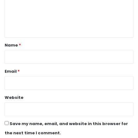
m
e
n
t
*
Name
*
Email
*
Website
Save my name, email, and website in this browser for
the next time I comment.