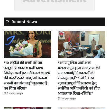
Recent News
*10 महीने की बच्ची की मां
*अपर पुलिस अधीक्षक
पंखुड़ी श्रीवास्तव बनीं Mrs.
बलरामपुर द्वारा आमजन की
मिसेज़ वर्ल्ड इंटरनेशनल 2026
समस्याओं/शिकायतों की
की फर्स्ट रनर-अप, मां बनना
जनसुनवाई* *त्वरित एवं
सपनों का अंत नहीं शुरुआत है
गुणवत्तापूर्ण निस्तारण हेतु
का दिया संदेश*
संबंधित अधिकारियों को दिए
आवश्यक दिशा-निर्देश*
6 days ago
1 week ago