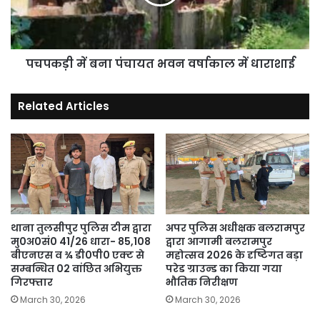
वर्षाकाल
में
धाराशाई
पचपकड़ी में बना पंचायत भवन वर्षाकाल में धाराशाई
Related Articles
थाना तुलसीपुर पुलिस टीम द्वारा
अपर पुलिस अधीक्षक बलरामपुर
मु0अ0सं0 41/26 धारा- 85,108
द्वारा आगामी बलरामपुर
बीएनएस व ¾ डी0पी0 एक्ट से
महोत्सव 2026 के दृष्टिगत बड़ा
सम्बन्धित 02 वांछित अभियुक्त
परेड ग्राउन्ड का किया गया
गिरफ्तार
भौतिक निरीक्षण
March 30, 2026
March 30, 2026