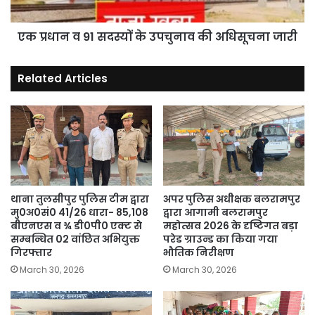
की
अधिसूचना
जारी
एक प्रधान व 91 सदस्यों के उपचुनाव की अधिसूचना जारी
Related Articles
थाना तुलसीपुर पुलिस टीम द्वारा
अपर पुलिस अधीक्षक बलरामपुर
मु0अ0सं0 41/26 धारा- 85,108
द्वारा आगामी बलरामपुर
बीएनएस व ¾ डी0पी0 एक्ट से
महोत्सव 2026 के दृष्टिगत बड़ा
सम्बन्धित 02 वांछित अभियुक्त
परेड ग्राउन्ड का किया गया
गिरफ्तार
भौतिक निरीक्षण
March 30, 2026
March 30, 2026