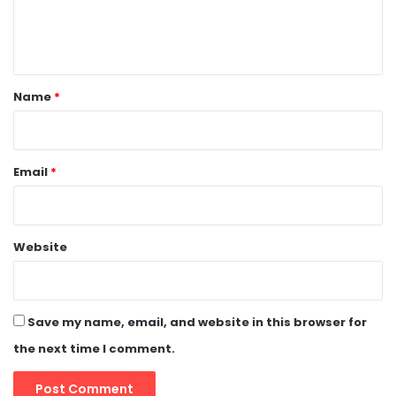
e
n
t
*
Name
*
Email
*
Website
Save my name, email, and website in this browser for
the next time I comment.