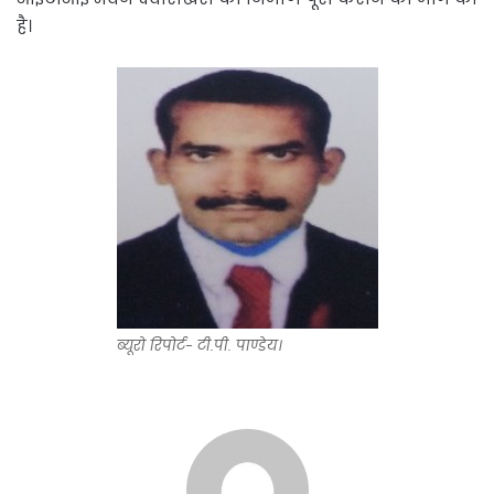
है।
ब्यूरो रिपोर्ट- टी.पी. पाण्डेय।