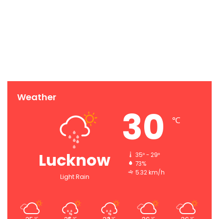
Weather
30
℃
Lucknow
35º - 29º
73%
5.32 km/h
Light Rain