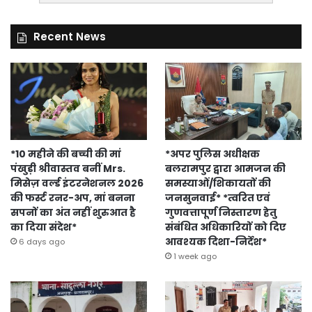
Recent News
*10 महीने की बच्ची की मां
*अपर पुलिस अधीक्षक
पंखुड़ी श्रीवास्तव बनीं Mrs.
बलरामपुर द्वारा आमजन की
मिसेज़ वर्ल्ड इंटरनेशनल 2026
समस्याओं/शिकायतों की
की फर्स्ट रनर-अप, मां बनना
जनसुनवाई* *त्वरित एवं
सपनों का अंत नहीं शुरुआत है
गुणवत्तापूर्ण निस्तारण हेतु
का दिया संदेश*
संबंधित अधिकारियों को दिए
आवश्यक दिशा-निर्देश*
6 days ago
1 week ago