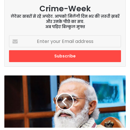
Crime-Week
लेटेस्ट खबरों से रहें अपडेट. आपको मिलेंगी दिन भर की ज़रूरी ख़बरें
और उनके पीछे का सच.
अब पढ़िए बिल्कुल मुफ्त
Enter
your
Email
address
पीएम
मोदी
आज
यूपी
को
देंगे
सरयू
नहर
परियोजना