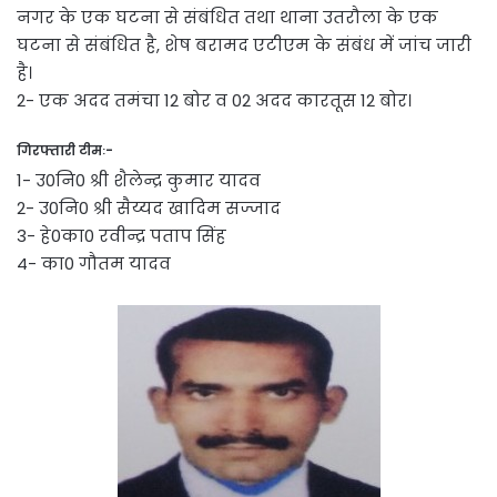
नगर के एक घटना से संबंधित तथा थाना उतरौला के एक
घटना से संबंधित है, शेष बरामद एटीएम के संबंध में जांच जारी
है।
2- एक अदद तमंचा 12 बोर व 02 अदद कारतूस 12 बोर।
गिरफ्तारी टीमः-
1- उ0नि0 श्री शैलेन्द्र कुमार यादव
2- उ0नि0 श्री सैय्यद खादिम सज्जाद
3- हे0का0 रवीन्द्र पताप सिंह
4- का0 गौतम यादव