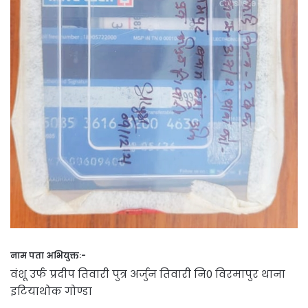
नाम पता अभियुक्तः-
वंशू उर्फ प्रदीप तिवारी पुत्र अर्जुन तिवारी नि0 विरमापुर थाना
इटियाथोक गोण्डा