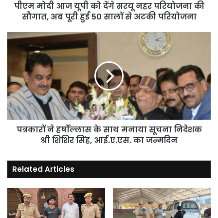
की
पीएम मोदी आज यूपी को देंगे सरयू नहर परियोजना की
सौगात,
सौगात, अब पूरी हुई 50 सालों से अटकी परियोजना
अब
पूरी
पत्रकारों
हुई
ने
50
हर्षोल्लास
सालों
के
से
साथ
अटकी
मनाया
परियोजना
सूचना
निदेशक
श्री
शिशिर
पत्रकारों ने हर्षोल्लास के साथ मनाया सूचना निदेशक
सिंह,
श्री शिशिर सिंह, आई.ए.एस. का जन्मदिन
आई.ए.एस.
का
Related Articles
जन्मदिन