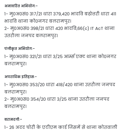
अनावरित अभियोगः-
1- मु0अ0सं0 317/21 धारा 379,420 भादवि बढ़ोत्तरी धारा 411
भादवि थाना को0नगर बलरामपुर।
2- मु0अ0सं0 398/21 धारा 420 भादवि,66(c) IT AcT थाना
उतरौला जनपद बलरामपुर।
पंजीकृत अभियोगः-
1- मु0अ0सं0 321/21 धारा 3/25 आर्म्स एक्ट थाना को0नगर
बलरामपुर।
अपराधिक इतिहासः-
1- मु0अ0स0 353/20 धारा 418/420 थाना उतरौला जनपद
बलरामपुर।
2- मु0अ0स0 354/20 धारा 3/25 थाना उतरौला जनपद
बलरामपुर।
बरामदगीः-
1- 26 अदद चोरी के एटीएम कार्ड जिसमें से थाना कोतवाली