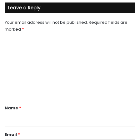
Leave a Reply
Your email address will not be published.
Required fields are
marked
*
C
o
m
m
e
n
t
*
Name
*
Email
*