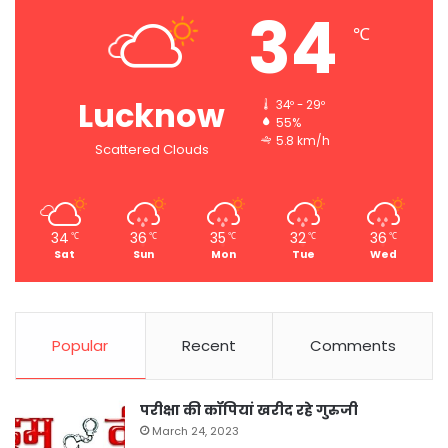
34
℃
Lucknow
34º - 29º
55%
5.8 km/h
Scattered Clouds
34
36
35
32
36
℃
℃
℃
℃
℃
Sat
Sun
Mon
Tue
Wed
Popular
Recent
Comments
परीक्षा की कॉपियां खरीद रहे गुरुजी
March 24, 2023