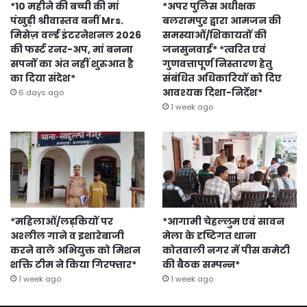
*10 महीने की बच्ची की मां
*अपर पुलिस अधीक्षक
पंखुड़ी श्रीवास्तव बनीं Mrs.
बलरामपुर द्वारा आमजन की
मिसेज़ वर्ल्ड इंटरनेशनल 2026
समस्याओं/शिकायतों की
की फर्स्ट रनर-अप, मां बनना
जनसुनवाई* *त्वरित एवं
सपनों का अंत नहीं शुरुआत है
गुणवत्तापूर्ण निस्तारण हेतु
का दिया संदेश*
संबंधित अधिकारियों को दिए
आवश्यक दिशा-निर्देश*
6 days ago
1 week ago
*महिलाओं/लड़कियों पर
*आगामी चेहल्लुम एवं सावन
अश्लील गाने व इशारेबाजी
मेला के दृष्टिगत थाना
करने वाले अभियुक्त को मिशन
कोतवाली नगर में पीस कमेटी
शक्ति टीम ने किया गिरफ्तार*
की बैठक सम्पन्न*
1 week ago
1 week ago