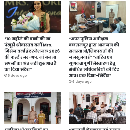
*10 महीने की बच्ची की मां
*अपर पुलिस अधीक्षक
पंखुड़ी श्रीवास्तव बनीं Mrs.
बलरामपुर द्वारा आमजन की
मिसेज़ वर्ल्ड इंटरनेशनल 2026
समस्याओं/शिकायतों की
की फर्स्ट रनर-अप, मां बनना
जनसुनवाई* *त्वरित एवं
सपनों का अंत नहीं शुरुआत है
गुणवत्तापूर्ण निस्तारण हेतु
का दिया संदेश*
संबंधित अधिकारियों को दिए
आवश्यक दिशा-निर्देश*
5 days ago
6 days ago
*महिलाओं/लड़कियों पर
*आगामी चेहल्लुम एवं सावन