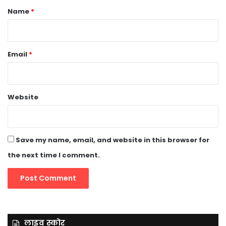
*
Name
*
Email
*
Website
Save my name, email, and website in this browser for
the next time I comment.
लाइव स्कोर