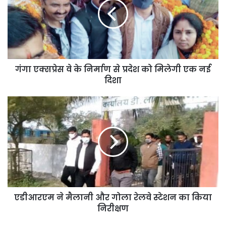
के
निर्माण
से
प्रदेश
को
मिलेगी
एक
गंगा एक्सप्रेस वे के निर्माण से प्रदेश को मिलेगी एक नई
नई
दिशा
दिशा
एडीआरएम
ने
मैलानी
और
गोला
रेलवे
स्टेशन
का
किया
निरीक्षण
एडीआरएम ने मैलानी और गोला रेलवे स्टेशन का किया
निरीक्षण