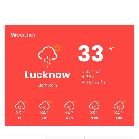
Weather
33
℃
Lucknow
33º - 27º
56%
4.04 km/h
Light Rain
33
34
34
33
34
℃
℃
℃
℃
℃
Fri
Sat
Sun
Mon
Tue