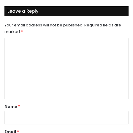
Leave a Reply
Your email address will not be published.
Required fields are
marked
*
C
o
m
m
e
n
t
*
Name
*
Email
*