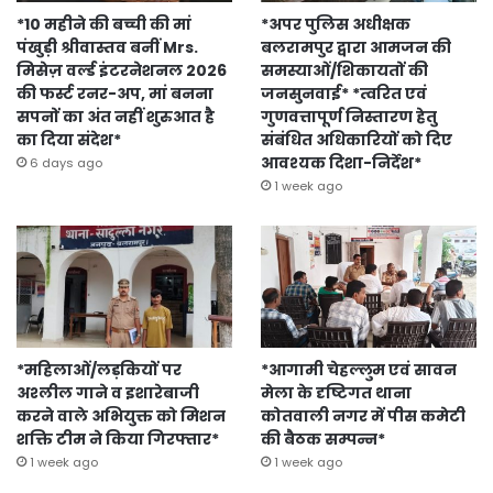
*10 महीने की बच्ची की मां
*अपर पुलिस अधीक्षक
पंखुड़ी श्रीवास्तव बनीं Mrs.
बलरामपुर द्वारा आमजन की
मिसेज़ वर्ल्ड इंटरनेशनल 2026
समस्याओं/शिकायतों की
की फर्स्ट रनर-अप, मां बनना
जनसुनवाई* *त्वरित एवं
सपनों का अंत नहीं शुरुआत है
गुणवत्तापूर्ण निस्तारण हेतु
का दिया संदेश*
संबंधित अधिकारियों को दिए
आवश्यक दिशा-निर्देश*
6 days ago
1 week ago
*महिलाओं/लड़कियों पर
*आगामी चेहल्लुम एवं सावन
अश्लील गाने व इशारेबाजी
मेला के दृष्टिगत थाना
करने वाले अभियुक्त को मिशन
कोतवाली नगर में पीस कमेटी
शक्ति टीम ने किया गिरफ्तार*
की बैठक सम्पन्न*
1 week ago
1 week ago