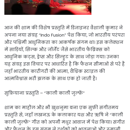
आज की शाम की विशेष प्रस्तुति में डिज़ाइनर वैशाली कुमार ने
अपना नया संग्रह “Indo Fusion” पेश किया, जो भारतीय परंपरा
और पश्चिमी आधुनिकता का आकर्षक संगम था। इस कलेक्शन
में साड़ियों, सिल्क और जॉर्जेट जैसे भारतीय फैब्रिक्स को
आधुनिक कट्स, ड्रेप्स और सिल्हूट के साथ जोड़ा गया। उनका
यह संग्रह इस विचार पर आधारित है कि फैशन सीमाओं से परे हैं
जहाँ भारतीय कारीगरी की आत्मा, वैश्विक स्टाइल की
आत्मविश्वास भरी झलक के साथ एक हो जाती है।
सुफ़ियाना प्रस्तुति – “काली काली ज़ुल्फ़ें”
शाम का माहौल और भी खुशनुमा बना एक सुफ़ी संगीतमय
प्रस्तुति से, जहाँ लखनऊ के कलाकार यश और ऋषि ने “काली
काली ज़ुल्फ़ें” गीत को अपनी मधुर आवाज़ में पेश किया। संगीत
और फैशन के इस संगम ने दर्शकों को भावनाओं और रूमानी