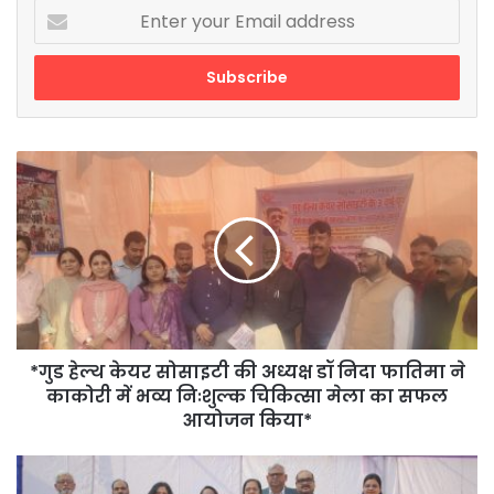
Enter
your
Email
address
*गुड
हेल्थ
केयर
सोसाइटी
की
अध्यक्ष
डॉ
निदा
फातिमा
ने
*गुड हेल्थ केयर सोसाइटी की अध्यक्ष डॉ निदा फातिमा ने
काकोरी
काकोरी में भव्य निःशुल्क चिकित्सा मेला का सफल
में
आयोजन किया*
भव्य
निःशुल्क
इंस्पायरस-25
चिकित्सा
–