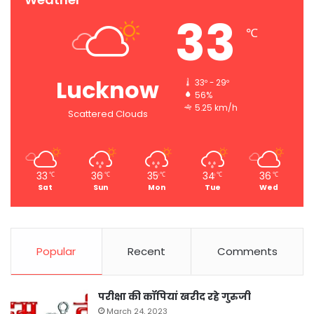
33
℃
Lucknow
33º - 29º
56%
5.25 km/h
Scattered Clouds
33
36
35
34
36
℃
℃
℃
℃
℃
Sat
Sun
Mon
Tue
Wed
Popular
Recent
Comments
परीक्षा की कॉपियां खरीद रहे गुरुजी
March 24, 2023