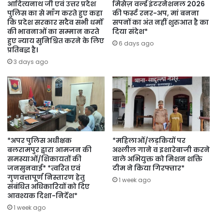
आदित्यनाथ जी एवं उत्तर प्रदेश
मिसेज़ वर्ल्ड इंटरनेशनल 2026
पुलिस का से माँग करते हुए कहा
की फर्स्ट रनर-अप, मां बनना
कि प्रदेश सरकार सदैव सभी धर्मों
सपनों का अंत नहीं शुरुआत है का
की भावनाओं का सम्मान करते
दिया संदेश*
हुए न्याय सुनिश्चित करने के लिए
6 days ago
प्रतिबद्ध है।
3 days ago
*अपर पुलिस अधीक्षक
*महिलाओं/लड़कियों पर
बलरामपुर द्वारा आमजन की
अश्लील गाने व इशारेबाजी करने
समस्याओं/शिकायतों की
वाले अभियुक्त को मिशन शक्ति
जनसुनवाई* *त्वरित एवं
टीम ने किया गिरफ्तार*
गुणवत्तापूर्ण निस्तारण हेतु
1 week ago
संबंधित अधिकारियों को दिए
आवश्यक दिशा-निर्देश*
1 week ago