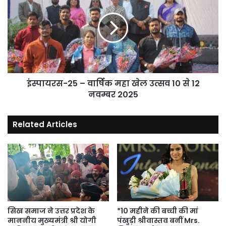
मेला
वार्षिक
का
महा
सफल
खेल
आयोजन
उत्सव
किया*
10
से
12
नवम्बर
इंस्पायरस-25 – वार्षिक महा खेल उत्सव 10 से 12
2025
नवम्बर 2025
Related Articles
सिख समाज ने उत्तर प्रदेश के
*10 महीने की बच्ची की मां
माननीय मुख्यमंत्री श्री योगी
पंखुड़ी श्रीवास्तव बनीं Mrs.