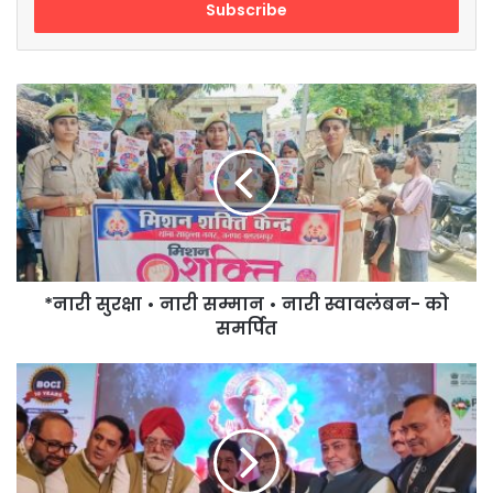
address
*नारी
सुरक्षा
•
नारी
सम्मान
•
नारी
स्वावलंबन-
को
समर्पित
*नारी सुरक्षा • नारी सम्मान • नारी स्वावलंबन- को
समर्पित
*परिवहन
मंत्री
ने
दीप
प्रज्वलित
कर