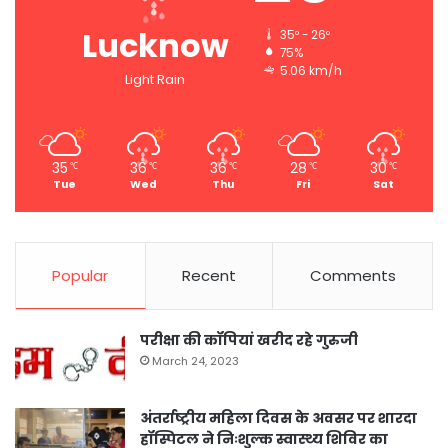
Lucknow
35º - 26º
75%
5.06 km/h
Light Rain
35
36
36
28
30
℃
℃
℃
℃
℃
Tue
Wed
Thu
Fri
Sat
Popular
Recent
Comments
परीक्षा की कॉपियां खरीद रहे गुरुजी
March 24, 2023
अंतर्राष्ट्रीय महिला दिवस के अवसर पर शारदा
हॉस्पिटल ने निःशुल्क स्वास्थ्य शिविर का