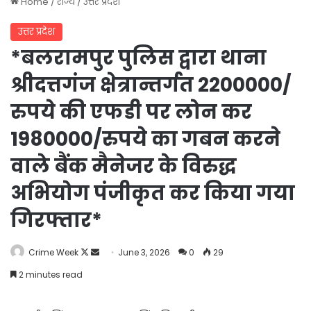
Home
/
राज्य
/
उत्तर प्रदेश
उत्तर प्रदेश
*बलरामपुर पुलिस द्वारा थाना
श्रीदत्तगंज क्षेत्रान्तर्गत 2200000/
रुपये की एफडी पर लोन कर
1980000/रुपये का गबन करने
वाले बैंक मैनेजर के विरुद्ध
अभियोग पंजीकृत कर किया गया
गिरफ्तार*
Follow
Send
Crime Week
June 3, 2026
0
29
on
an
2 minutes read
X
email