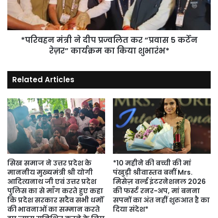
“प्रवास
5
कर्टेन
रेज़र”
*परिवहन मंत्री ने दीप प्रज्वलित कर “प्रवास 5 कर्टेन
कार्यक्रम
रेज़र” कार्यक्रम का किया शुभारंभ*
का
किया
Related Articles
शुभारंभ*
सिख समाज ने उत्तर प्रदेश के
*10 महीने की बच्ची की मां
माननीय मुख्यमंत्री श्री योगी
पंखुड़ी श्रीवास्तव बनीं Mrs.
आदित्यनाथ जी एवं उत्तर प्रदेश
मिसेज़ वर्ल्ड इंटरनेशनल 2026
पुलिस का से माँग करते हुए कहा
की फर्स्ट रनर-अप, मां बनना
कि प्रदेश सरकार सदैव सभी धर्मों
सपनों का अंत नहीं शुरुआत है का
की भावनाओं का सम्मान करते
दिया संदेश*