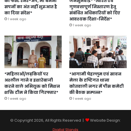
की फर्स्ट रनर-अप, मां बनना
जनसुनवाई* *त्वरित एवं
सपनों का अंत नहीं शुरुआत है
गुणवत्तापूर्ण निस्तारण हेतु
का दिया संदेश*
संबंधित अधिकारियों को दिए
आवश्यक दिशा-निर्देश*
1 week ago
1 week ago
*महिलाओं/लड़कियों पर
*आगामी चेहल्लुम एवं सावन
अश्लील गाने व इशारेबाजी
मेला के दृष्टिगत थाना
करने वाले अभियुक्त को मिशन
कोतवाली नगर में पीस कमेटी
शक्ति टीम ने किया गिरफ्तार*
की बैठक सम्पन्न*
1 week ago
1 week ago
© Copyright 2026, All Rights Reserved |
Website Design:
Digital Stands