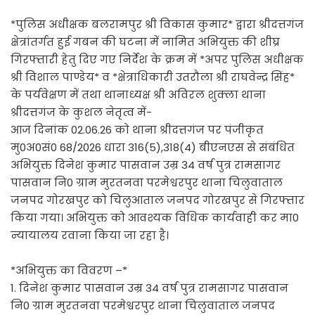
*पुलिस अधीक्षक बलरामपुर श्री विकास कुमार* द्वारा श्रीदत्तगंज
क्षेत्रांतर्गत हुई गबन की घटना में नामित अभियुक्त की शीघ्र
गिरफ्तारी हेतु दिए गए निर्देश के क्रम में *अपर पुलिस अधीक्षक
श्री विशाल पाण्डेय* व *क्षेत्राधिकारी उतरौला श्री राघवेन्द्र सिंह*
के पर्यवेक्षण में तथा थानाध्यक्ष श्री अविरल शुक्ला थाना
श्रीदत्तगंज के कुशल नेतृत्व में-
आज दिनांक 02.06.26 को थाना श्रीदत्तगंज पर पंजीकृत
मु0अ0सं0 68/2026 धारा 316(5),318(4) बीएनएस से संबंधित
अभियुक्त दिनेश कुमार पासवान उम्र 34 वर्ष पुत्र रामसागर
पासवान नि0 ग्राम मुरतनवा परमेश्वरपुर थाना चिलुवाताल
जनपद गोरखपुर को चिलुआताल जनपद गोरखपुर से गिरफ्तार
किया गया। अभियुक्त को आवश्यक विधिक कार्यवाही कर मा0
न्यायालय रवाना किया जा रहा है।
*अभियुक्त का विवरण –*
1. दिनेश कुमार पासवान उम्र 34 वर्ष पुत्र रामसागर पासवान
नि0 ग्राम मुरतनवा परमेश्वरपुर थाना चिलुवाताल जनपद