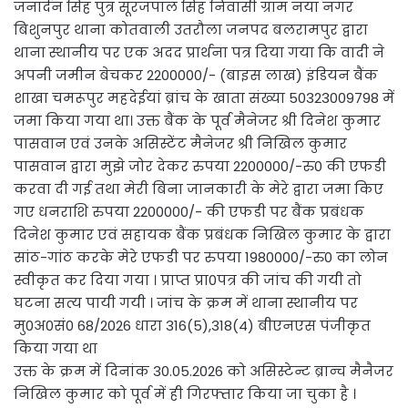
जनार्दन सिंह पुत्र सूरजपाल सिंह निवासी ग्राम नया नगर
बिशुनपुर थाना कोतवाली उतरौला जनपद बलरामपुर द्वारा
थाना स्थानीय पर एक अदद प्रार्थना पत्र दिया गया कि वादी ने
अपनी जमीन बेचकर 2200000/- (बाइस लाख) इंडियन बैंक
शाखा चमरूपुर महदेईयां ब्रांच के खाता संख्या 50323009798 में
जमा किया गया था। उक्त बैंक के पूर्व मैनेजर श्री दिनेश कुमार
पासवान एवं उनके असिस्टेंट मैनेजर श्री निखिल कुमार
पासवान द्वारा मुझे जोर देकर रुपया 2200000/-रु0 की एफडी
करवा दी गई तथा मेरी बिना जानकारी के मेरे द्वारा जमा किए
गए धनराशि रुपया 2200000/- की एफडी पर बैंक प्रबंधक
दिनेश कुमार एवं सहायक बैंक प्रबंधक निखिल कुमार के द्वारा
सांठ-गांठ करके मेरे एफडी पर रुपया 1980000/-रु0 का लोन
स्वीकृत कर दिया गया । प्राप्त प्रा0पत्र की जांच की गयी तो
घटना सत्य पायी गयी । जांच के क्रम में थाना स्थानीय पर
मु0अ0सं0 68/2026 धारा 316(5),318(4) बीएनएस पंजीकृत
किया गया था
उक्त के क्रम में दिनांक 30.05.2026 को असिस्टेन्ट ब्रान्च मैनैजर
निखिल कुमार को पूर्व में ही गिरफ्तार किया जा चुका है ।