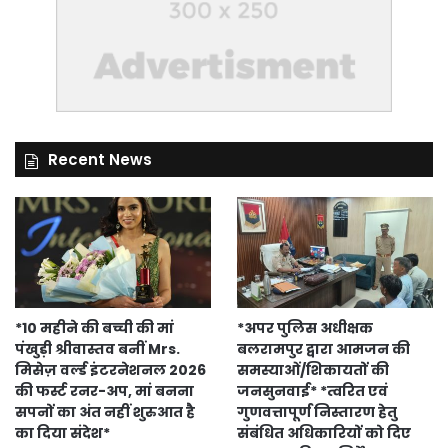
Recent News
*10 महीने की बच्ची की मां
*अपर पुलिस अधीक्षक
पंखुड़ी श्रीवास्तव बनीं Mrs.
बलरामपुर द्वारा आमजन की
मिसेज़ वर्ल्ड इंटरनेशनल 2026
समस्याओं/शिकायतों की
की फर्स्ट रनर-अप, मां बनना
जनसुनवाई* *त्वरित एवं
सपनों का अंत नहीं शुरुआत है
गुणवत्तापूर्ण निस्तारण हेतु
का दिया संदेश*
संबंधित अधिकारियों को दिए