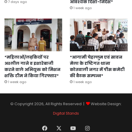
आवश्यक दिशा-निर्देश*
7 days ago
1 week ago
*महिलाओं/लड़कियों पर
*आगामी चेहल्लुम एवं सावन
अश्लील गाने व इशारेबाजी
मेला के दृष्टिगत थाना
करने वाले अभियुक्त को मिशन
कोतवाली नगर में पीस कमेटी
शक्ति टीम ने किया गिरफ्तार*
की बैठक सम्पन्न*
1 week ago
1 week ago
© Copyright 2026, All Rights Reserved |
Website Design:
Digital Stands
Facebook
X
YouTube
Instagram