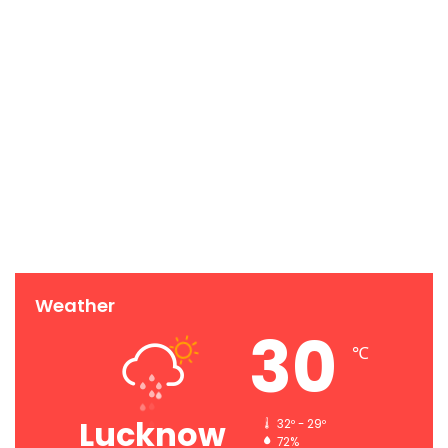
Weather
30
℃
Lucknow
32º - 29º
72%