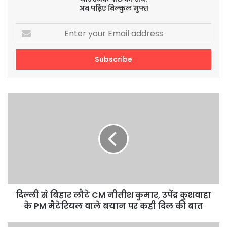
अब पढ़िए बिल्कुल मुफ्त
Enter
your
Email
address
दिल्ली
से
बिहार
लौटे
CM
नीतीश
कुमार,
उपेंद्र
कुशवाहा
के
दिल्ली से बिहार लौटे CM नीतीश कुमार, उपेंद्र कुशवाहा
PM
के PM मैटेरियल वाले बयान पर कही दिल की बात
मैटेरियल
वाले
सावन