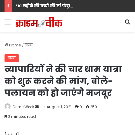
*10 महीने की बच्ची की मां पंखुड़ी श्रीवास्तव बनीं Mrs. मिसेज़ वर्ल्ड इंटरनेशनल 2026 की फर्स्ट रनर-अप, मां बनना सपनों का अंत नहीं शुरुआत है का दिया संदेश*
Menu
S
Home
/
राज्य
राज्य
व्यापारियों ने की चार धाम यात्रा
को शुरू करने की मांग, बोले-
पलायन को हो जाएंगे मजबूर
Send
Crime Week
August 1, 2021
0
250
an
2 minutes read
email
[ad_1]