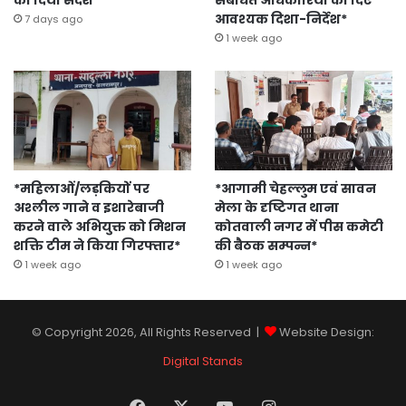
आवश्यक दिशा-निर्देश*
7 days ago
1 week ago
*महिलाओं/लड़कियों पर
*आगामी चेहल्लुम एवं सावन
अश्लील गाने व इशारेबाजी
मेला के दृष्टिगत थाना
करने वाले अभियुक्त को मिशन
कोतवाली नगर में पीस कमेटी
शक्ति टीम ने किया गिरफ्तार*
की बैठक सम्पन्न*
1 week ago
1 week ago
© Copyright 2026, All Rights Reserved |
Website Design:
Digital Stands
Facebook
X
YouTube
Instagram