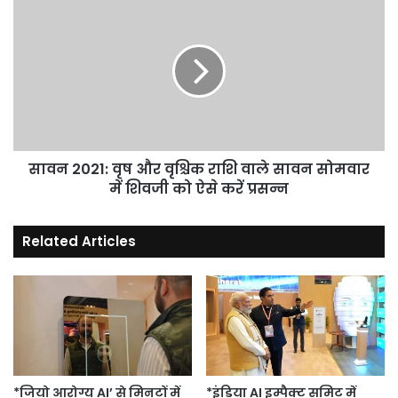
बयान
2021:
पर
वृष
कही
और
दिल
वृश्चिक
की
राशि
बात
वाले
सावन
सोमवार
में
सावन 2021: वृष और वृश्चिक राशि वाले सावन सोमवार
शिवजी
में शिवजी को ऐसे करें प्रसन्न
को
ऐसे
Related Articles
करें
प्रसन्न
*जियो आरोग्य AI’ से मिनटों में
*इंडिया AI इम्पैक्ट समिट में