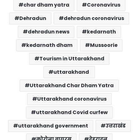
char dham yatra
Coronavirus
Dehradun
dehradun coronavirus
dehradun news
kedarnath
kedarnath dham
Mussoorie
Tourism in Uttarakhand
uttarakhand
Uttarakhand Char Dham Yatra
Uttarakhand coronavirus
uttarakhand Covid curfew
uttarakhand government
उत्तराखंड
कोरोना वायरस
देहरादून