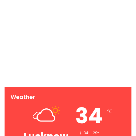
Weather
34
℃
34º - 29º