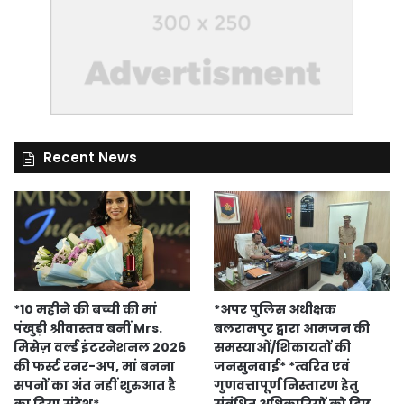
Recent News
*10 महीने की बच्ची की मां
*अपर पुलिस अधीक्षक
पंखुड़ी श्रीवास्तव बनीं Mrs.
बलरामपुर द्वारा आमजन की
मिसेज़ वर्ल्ड इंटरनेशनल 2026
समस्याओं/शिकायतों की
की फर्स्ट रनर-अप, मां बनना
जनसुनवाई* *त्वरित एवं
सपनों का अंत नहीं शुरुआत है
गुणवत्तापूर्ण निस्तारण हेतु
का दिया संदेश*
संबंधित अधिकारियों को दिए