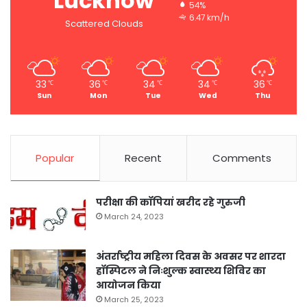
Lucknow
54%
6.47 km/h
Scattered Clouds
33
36
34
34
36
℃
℃
℃
℃
℃
Sun
Mon
Tue
Wed
Thu
Popular
Recent
Comments
परीक्षा की कॉपियां खरीद रहे गुरुजी
March 24, 2023
अंतर्राष्ट्रीय महिला दिवस के अवसर पर शारदा
हॉस्पिटल ने निःशुल्क स्वास्थ्य शिविर का
आयोजन किया
March 25, 2023