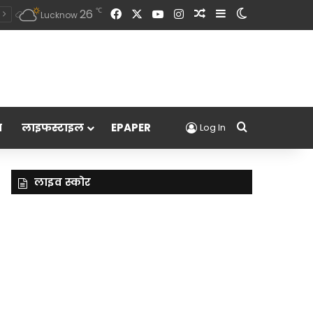
Facebook
X
YouTube
Instagram
Random Article
Sidebar
Switch skin
℃
26
Lucknow
Search for
म
लाइफस्टाइल
EPAPER
Log In
लाइव स्कोर