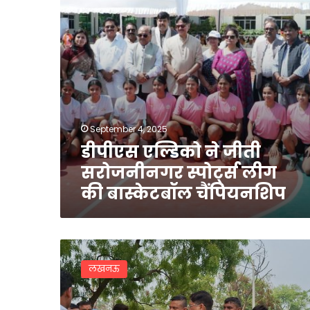
लीग
की
बास्केटबॉल
चैंपियनशिप
September 4, 2025
डीपीएस एल्डिको ने जीती
सरोजनीनगर स्पोर्ट्स लीग
की बास्केटबॉल चैंपियनशिप
100
साल
लखनऊ
पुराने
श्मशान
घाट