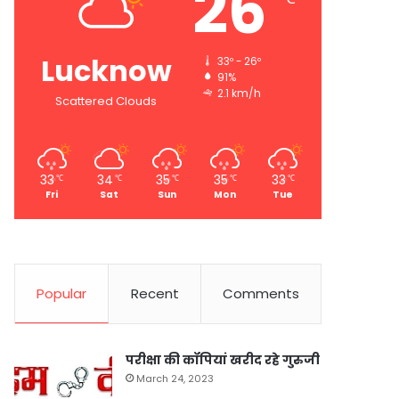
26
Lucknow
33º - 26º
91%
2.1 km/h
Scattered Clouds
33
34
35
35
33
℃
℃
℃
℃
℃
Fri
Sat
Sun
Mon
Tue
Popular
Recent
Comments
परीक्षा की कॉपियां खरीद रहे गुरुजी
March 24, 2023