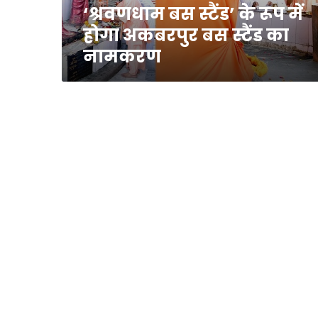
‘श्रवणधाम बस स्टैंड’ के रूप में
स्टैंड
का
होगा अकबरपुर बस स्टैंड का
नामकरण
नामकरण