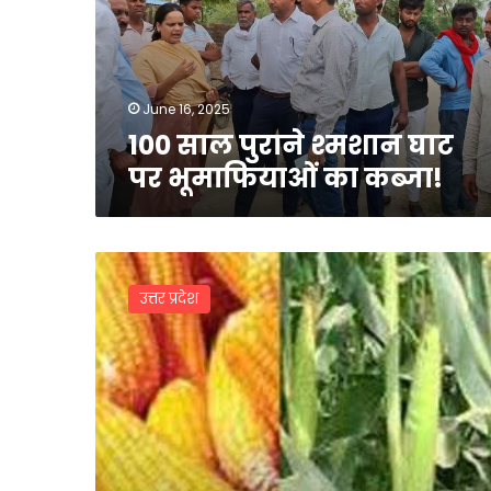
पर
भूमाफियाओं
का
कब्जा!
June 16, 2025
100 साल पुराने श्मशान घाट
पर भूमाफियाओं का कब्जा!
2225
रुपये
उत्तर प्रदेश
प्रति
कुंतल
पर
की
जाएगी
खरीद