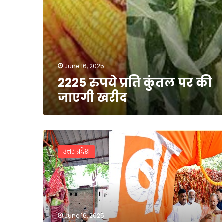
June 16, 2025
2225 रुपये प्रति कुंतल पर की
जाएगी खरीद
‘श्रवणधाम
बस
उत्तर प्रदेश
स्टैंड’
के
रूप
में
होगा
अकबरपुर
June 16, 2025
बस