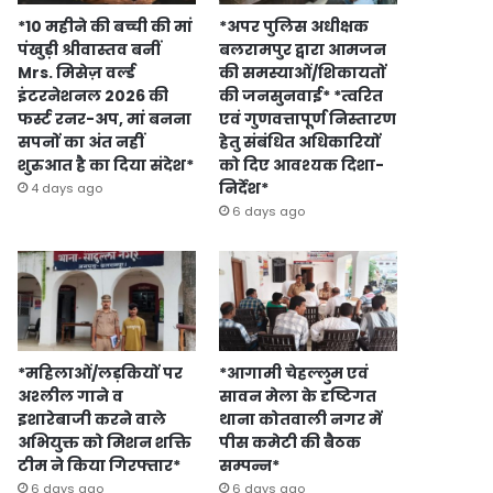
*10 महीने की बच्ची की मां
*अपर पुलिस अधीक्षक
पंखुड़ी श्रीवास्तव बनीं
बलरामपुर द्वारा आमजन
Mrs. मिसेज़ वर्ल्ड
की समस्याओं/शिकायतों
इंटरनेशनल 2026 की
की जनसुनवाई* *त्वरित
फर्स्ट रनर-अप, मां बनना
एवं गुणवत्तापूर्ण निस्तारण
सपनों का अंत नहीं
हेतु संबंधित अधिकारियों
शुरुआत है का दिया संदेश*
को दिए आवश्यक दिशा-
निर्देश*
4 days ago
6 days ago
*महिलाओं/लड़कियों पर
*आगामी चेहल्लुम एवं
अश्लील गाने व
सावन मेला के दृष्टिगत
इशारेबाजी करने वाले
थाना कोतवाली नगर में
अभियुक्त को मिशन शक्ति
पीस कमेटी की बैठक
टीम ने किया गिरफ्तार*
सम्पन्न*
6 days ago
6 days ago