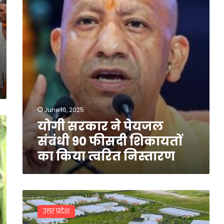
90
फीसदी
शिकायतों
का
किया
त्वरित
निस्तारण
June 16, 2025
योगी सरकार ने पेयजल
संबंधी 90 फीसदी शिकायतों
का किया त्वरित निस्तारण
गोरखपुर
लिंक
उत्तर प्रदेश
एक्सप्रेसवे