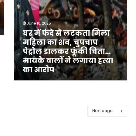
चुपचाप
पेट्राेल
डालकर
फूंकी
June 16, 2025
चिता…
घर में फंदे से लटकता मिला
मायके
महिला का शव, चुपचाप
वालों
ने
पेट्राेल डालकर फूंकी चिता…
लगाया
मायके वालों ने लगाया हत्या
हत्या
का आरोप
का
आरोप
Next page