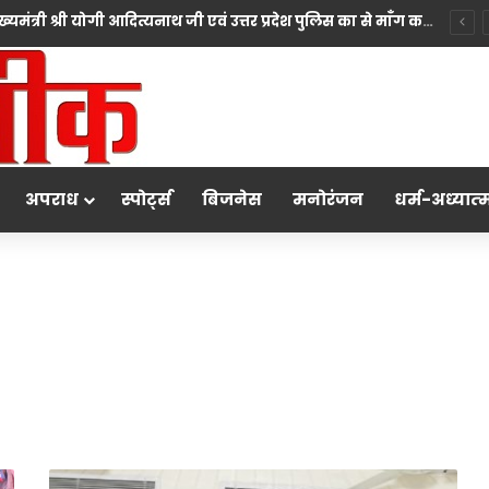
*10 महीने की बच्ची की मां पंखुड़ी श्रीवास्तव बनीं Mrs. मिसेज़ वर्ल्ड इंटरनेशनल 2026 की फर्स्ट रनर-अप, मां बनना सपनों का अंत नहीं शुरुआत है का दिया संदेश*
अपराध
स्पोर्ट्स
बिजनेस
मनोरंजन
धर्म-अध्‍यात्‍
यूपीपीसीबी