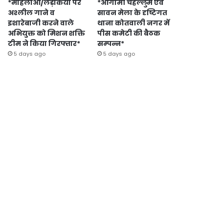
*महिलाओं/लड़कियों पर
*आगामी चेहल्लुम एवं
अश्लील गाने व
सावन मेला के दृष्टिगत
इशारेबाजी करने वाले
थाना कोतवाली नगर में
अभियुक्त को मिशन शक्ति
पीस कमेटी की बैठक
टीम ने किया गिरफ्तार*
सम्पन्न*
5 days ago
5 days ago