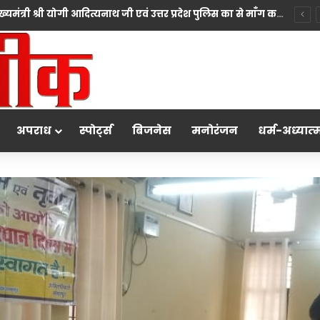
*10 महीने की बच्ची की मां पंखुड़ी श्रीवास्तव बनीं Mrs. मिसेज़ वर्ल्ड इंटरनेशनल 2026 की फर्स्ट रनर-अप, मां बनना सपनों का अंत नहीं शुरुआत है का दिया संदेश*
अपराध
स्पोर्ट्स
बिजनेस
मनोरंजन
धर्म-अध्‍यात्‍