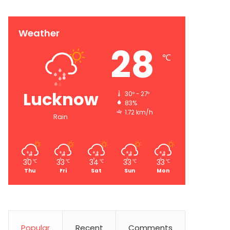
Weather
28
℃
Lucknow
30º - 27º
83%
1.72 km/h
Rain
30
33
34
33
33
℃
℃
℃
℃
℃
Thu
Fri
Sat
Sun
Mon
Popular
Recent
Comments