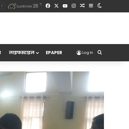
Facebook
X
YouTube
Instagram
Random Article
Sidebar
Switch skin
℃
28
Lucknow
Search for
म
लाइफस्टाइल
EPAPER
Log In