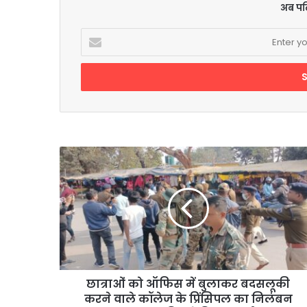
अब पढ़
Enter
your
Email
address
छात्राओं
को
ऑफिस
में
बुलाकर
बदसलूकी
करने
वाले
कॉलेज
के
छात्राओं को ऑफिस में बुलाकर बदसलूकी
प्रिंसिपल
करने वाले कॉलेज के प्रिंसिपल का निलंबन