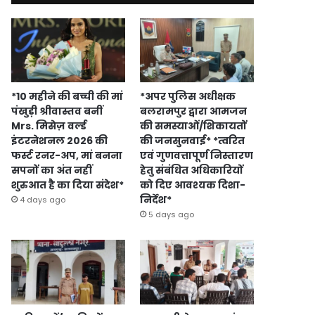
*10 महीने की बच्ची की मां
*अपर पुलिस अधीक्षक
पंखुड़ी श्रीवास्तव बनीं
बलरामपुर द्वारा आमजन
Mrs. मिसेज़ वर्ल्ड
की समस्याओं/शिकायतों
इंटरनेशनल 2026 की
की जनसुनवाई* *त्वरित
फर्स्ट रनर-अप, मां बनना
एवं गुणवत्तापूर्ण निस्तारण
सपनों का अंत नहीं
हेतु संबंधित अधिकारियों
शुरुआत है का दिया संदेश*
को दिए आवश्यक दिशा-
निर्देश*
4 days ago
5 days ago