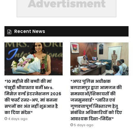
Recent News
*10 महीने की बच्ची की मां
*अपर पुलिस अधीक्षक
पंखुड़ी श्रीवास्तव बनीं Mrs.
बलरामपुर द्वारा आमजन की
मिसेज़ वर्ल्ड इंटरनेशनल 2026
समस्याओं/शिकायतों की
की फर्स्ट रनर-अप, मां बनना
जनसुनवाई* *त्वरित एवं
सपनों का अंत नहीं शुरुआत है
गुणवत्तापूर्ण निस्तारण हेतु
का दिया संदेश*
संबंधित अधिकारियों को दिए
आवश्यक दिशा-निर्देश*
4 days ago
5 days ago