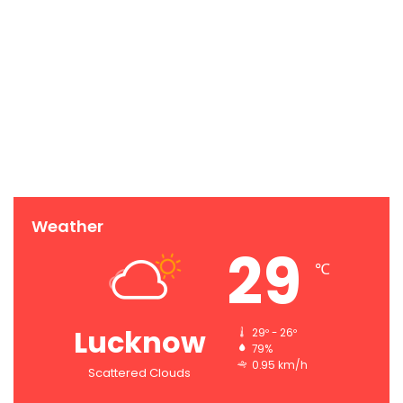
Weather
29
℃
Lucknow
29º - 26º
79%
0.95 km/h
Scattered Clouds