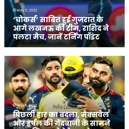
टर्निंग
May 11, 2022
पॉइंट
‘चोकर्स’ साबित हुई गुजरात के
आगे लखनऊ की टीम, राशिद ने
पलटा मैच, जानें टर्निंग पॉइंट
पिछली
हार
का
बदला,
मैक्सवेल
और
हर्षल
की
May 5, 2022
गेंदबाजी
पिछली हार का बदला, मैक्सवेल
के
सामने
और हर्षल की गेंदबाजी के सामने
‘सुपर