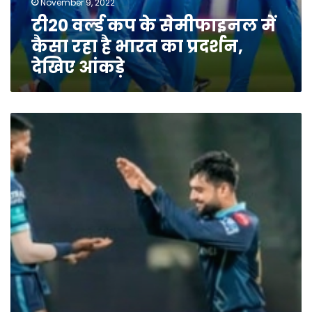
November 9, 2022
टी20 वर्ल्ड कप के सेमीफाइनल में
कैसा रहा है भारत का प्रदर्शन,
देखिए आंकड़े
‘चोकर्स’
साबित
हुई
गुजरात
के
आगे
लखनऊ
की
टीम,
राशिद
ने
पलटा
मैच,
जानें