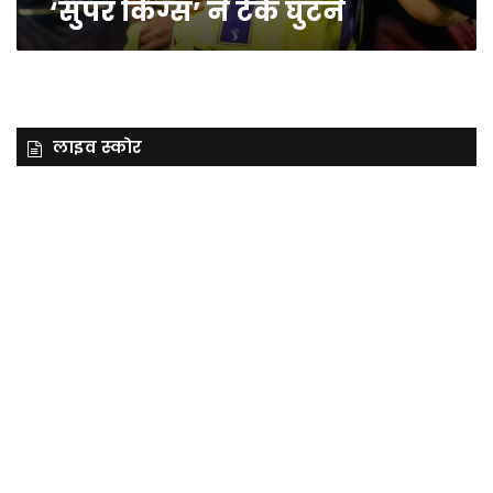
‘सुपर किंग्स’ ने टेके घुटने
किंग्स’
ने
टेके
घुटने
लाइव स्कोर