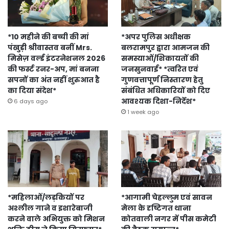
*10 महीने की बच्ची की मां
*अपर पुलिस अधीक्षक
पंखुड़ी श्रीवास्तव बनीं Mrs.
बलरामपुर द्वारा आमजन की
मिसेज़ वर्ल्ड इंटरनेशनल 2026
समस्याओं/शिकायतों की
की फर्स्ट रनर-अप, मां बनना
जनसुनवाई* *त्वरित एवं
सपनों का अंत नहीं शुरुआत है
गुणवत्तापूर्ण निस्तारण हेतु
का दिया संदेश*
संबंधित अधिकारियों को दिए
आवश्यक दिशा-निर्देश*
6 days ago
1 week ago
*महिलाओं/लड़कियों पर
*आगामी चेहल्लुम एवं सावन
अश्लील गाने व इशारेबाजी
मेला के दृष्टिगत थाना
करने वाले अभियुक्त को मिशन
कोतवाली नगर में पीस कमेटी