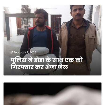
पुलिस
ने
डोडा
के
साथ
एक
को
गिरफ्तार
कर
भेजा
February 7, 2022
जेल
पुलिस ने डोडा के साथ एक को
गिरफ्तार कर भेजा जेल
जिला
महिला
चिकित्सालय
में
महिला