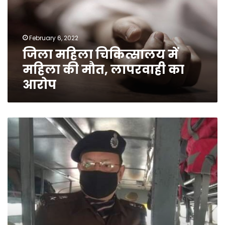
की
मौत,
लापरवाही
February 6, 2022
का
जिला महिला चिकित्सालय में
आरोप
महिला की मौत, लापरवाही का
आरोप
एसपी
राजेश
द्विवेदी
ने
बढ़ाया
पुलिसकर्मियों
का
हौसला