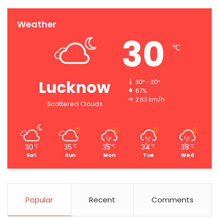
Weather
30
℃
Lucknow
30º - 30º
67%
2.63 km/h
Scattered Clouds
30
35
35
34
36
℃
℃
℃
℃
℃
Sat
Sun
Mon
Tue
Wed
Popular
Recent
Comments