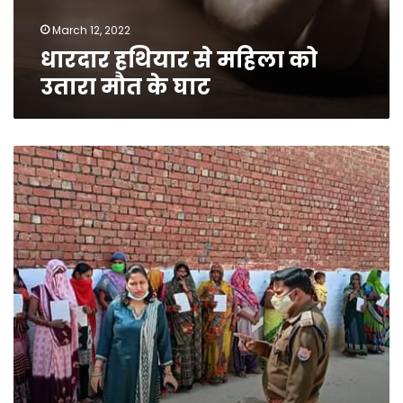
March 12, 2022
धारदार हथियार से महिला को
उतारा मौत के घाट
सचिव
ने
जिला
कारागार
का
निरीक्षण
कर
बंदियों
से
सुनी
समस्याएं