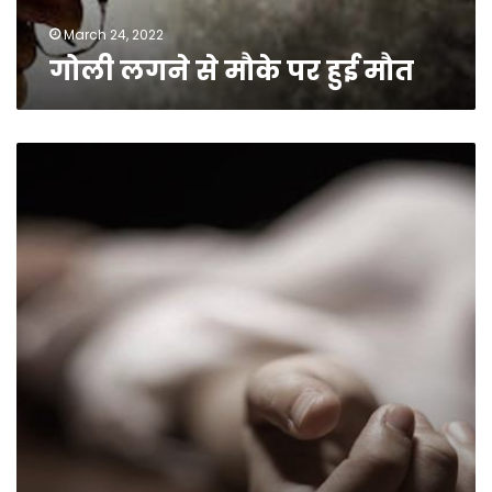
March 24, 2022
गोली लगने से मौके पर हुई मौत
धारदार
हथियार
से
महिला
को
उतारा
मौत
के
घाट