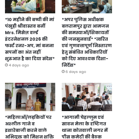
*10 महीने की बच्ची की मां
*अपर पुलिस अधीक्षक
पंखुड़ी श्रीवास्तव बनीं
बलरामपुर द्वारा आमजन
Mrs. मिसेज़ वर्ल्ड
की समस्याओं/शिकायतों
इंटरनेशनल 2026 की
की जनसुनवाई* *त्वरित
फर्स्ट रनर-अप, मां बनना
एवं गुणवत्तापूर्ण निस्तारण
सपनों का अंत नहीं
हेतु संबंधित अधिकारियों
शुरुआत है का दिया संदेश*
को दिए आवश्यक दिशा-
निर्देश*
4 days ago
6 days ago
*महिलाओं/लड़कियों पर
*आगामी चेहल्लुम एवं
अश्लील गाने व
सावन मेला के दृष्टिगत
इशारेबाजी करने वाले
थाना कोतवाली नगर में
अभियुक्त को मिशन शक्ति
पीस कमेटी की बैठक