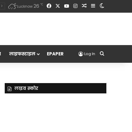
Facebook
X
YouTube
Instagram
Random Article
Sidebar
Switch skin
℃
26
Lucknow
Search for
म
लाइफस्टाइल
EPAPER
Log In
लाइव स्कोर