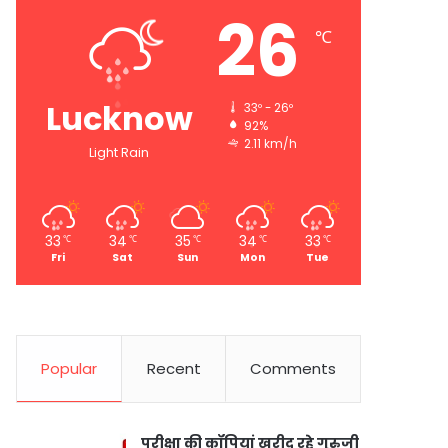
26
℃
Lucknow
33º - 26º
92%
2.11 km/h
Light Rain
33
34
35
34
33
℃
℃
℃
℃
℃
Fri
Sat
Sun
Mon
Tue
Popular
Recent
Comments
परीक्षा की कॉपियां खरीद रहे गुरुजी