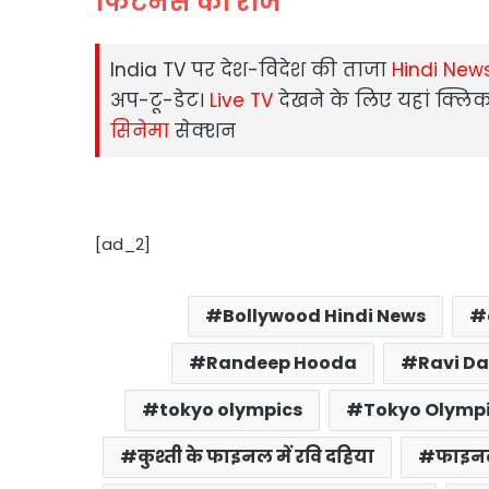
फिटनेस का राज
India TV पर देश-विदेश की ताजा
Hindi New
अप-टू-डेट।
Live TV
देखने के लिए यहां क्लिक
सिनेमा
सेक्‍शन
[ad_2]
Bollywood Hindi News
Randeep Hooda
Ravi Da
tokyo olympics
Tokyo Olympi
कुश्ती के फाइनल में रवि दहिया
फाइनल 