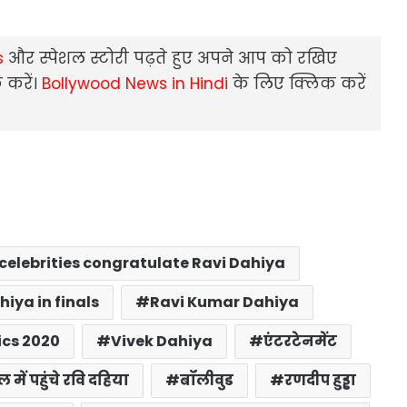
s
और स्‍पेशल स्‍टोरी पढ़ते हुए अपने आप को रखिए
 करें।
Bollywood News in Hindi
के लिए क्लिक करें
celebrities congratulate Ravi Dahiya
hiya in finals
Ravi Kumar Dahiya
cs 2020
Vivek Dahiya
एंटरटेनमेंट
में पहुंचे रवि दहिया
बॉलीवुड
रणदीप हुड्डा