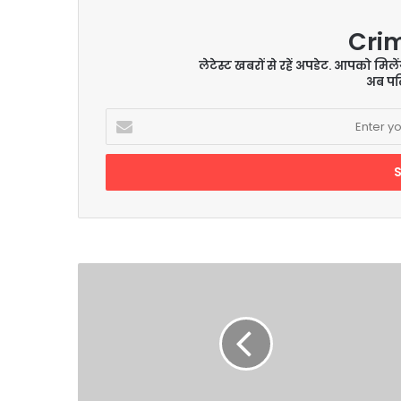
Cri
लेटेस्ट खबरों से रहें अपडेट. आपको मिल
अब पढ़
Enter
your
Email
address
'लठ
गाड़
दे
और
ले
आ
गोल्ड',