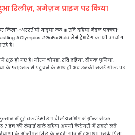
लर हुआ रिलीज़, अमेज़न प्राइम पर किया
र लिखा-“अररर्र यो गाड़या लठ !!! रवि दहिया मेडल पक्का।”
#Wrestling #Olympics #GoForGold जैसे हैशटैग का भी उपयोग
हे हैं।
े शुरू हो गए हैं। नीरज चोपड़ा, रवि दहिया, दीपक पुनिया,
िया के फाइनल में पहुंचने के साथ ही अब उनकी नजरें गोल्ड पर
्तान में हुई वर्ल्ड रेसलिंग चैम्पियनशिप में ब्रॉन्ज मेडल
 इंच की लंबाई वाले दहिया अपनी कैटेगरी में सबसे लंबे
 हरियाणा के सोनीपत जिले के नहरी गांव में हुआ था। उनके पिता