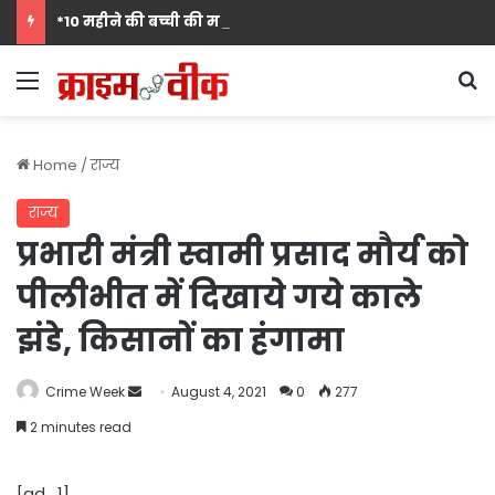
*10 महीने की बच्ची की मां पंखुड़ी श्रीवास्तव बनीं Mrs. मिसेज़ वर्ल्ड इंटरनेशनल 2026 की फर्स्ट रनर-अप, मां बनना सपनों का अंत नहीं शुरुआत है का दिया संदेश*
Menu
S
Home
/
राज्य
राज्य
प्रभारी मंत्री स्वामी प्रसाद मौर्य को
पीलीभीत में दिखाये गये काले
झंडे, किसानों का हंगामा
Send
Crime Week
August 4, 2021
0
277
an
2 minutes read
email
[ad_1]