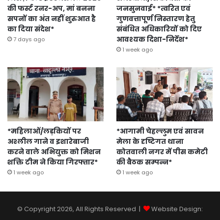
की फर्स्ट रनर-अप, मां बनना
जनसुनवाई* *त्वरित एवं
सपनों का अंत नहीं शुरुआत है
गुणवत्तापूर्ण निस्तारण हेतु
का दिया संदेश*
संबंधित अधिकारियों को दिए
आवश्यक दिशा-निर्देश*
7 days ago
1 week ago
*महिलाओं/लड़कियों पर
*आगामी चेहल्लुम एवं सावन
अश्लील गाने व इशारेबाजी
मेला के दृष्टिगत थाना
करने वाले अभियुक्त को मिशन
कोतवाली नगर में पीस कमेटी
शक्ति टीम ने किया गिरफ्तार*
की बैठक सम्पन्न*
1 week ago
1 week ago
© Copyright 2026, All Rights Reserved |
Website Design: