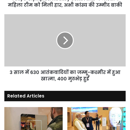
मिली
महिला टीम को मिली हार, अभी कांस्य की उम्मीद बाकी
हार,
अभी
3
कांस्य
साल
की
में
उम्मीद
630
बाकी
आतंकवादियों
का
जम्मू-
कश्मीर
में
हुआ
3 साल में 630 आतंकवादियों का जम्मू-कश्मीर में हुआ
खात्मा,
खात्मा, 400 मुठभेड़ हुईं
400
मुठभेड़
Related Articles
हुईं