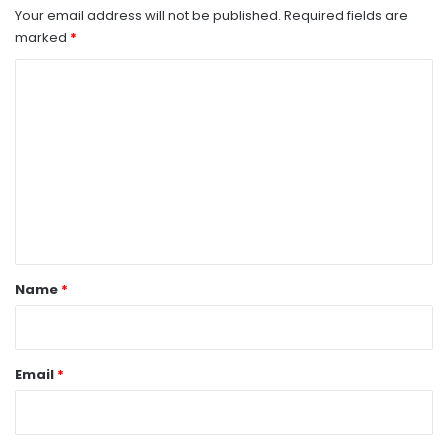
Your email address will not be published.
Required fields are
marked
*
C
o
m
m
e
n
t
*
Name
*
Email
*