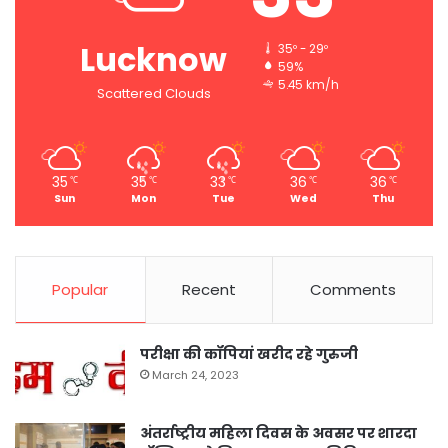
Lucknow
35º - 29º
59%
5.45 km/h
Scattered Clouds
35
35
33
36
36
℃
℃
℃
℃
℃
Sun
Mon
Tue
Wed
Thu
Popular
Recent
Comments
परीक्षा की कॉपियां खरीद रहे गुरुजी
March 24, 2023
अंतर्राष्ट्रीय महिला दिवस के अवसर पर शारदा