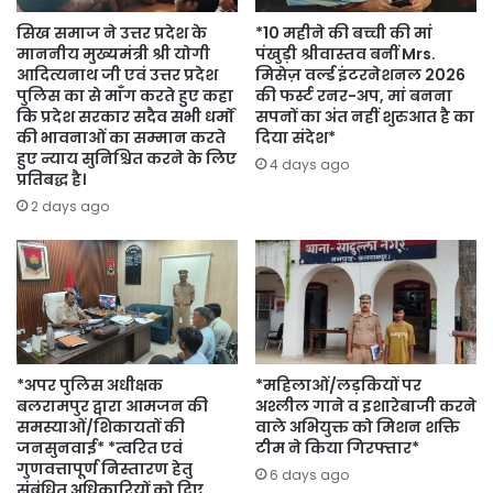
सिख समाज ने उत्तर प्रदेश के
*10 महीने की बच्ची की मां
माननीय मुख्यमंत्री श्री योगी
पंखुड़ी श्रीवास्तव बनीं Mrs.
आदित्यनाथ जी एवं उत्तर प्रदेश
मिसेज़ वर्ल्ड इंटरनेशनल 2026
पुलिस का से माँग करते हुए कहा
की फर्स्ट रनर-अप, मां बनना
कि प्रदेश सरकार सदैव सभी धर्मों
सपनों का अंत नहीं शुरुआत है का
की भावनाओं का सम्मान करते
दिया संदेश*
हुए न्याय सुनिश्चित करने के लिए
4 days ago
प्रतिबद्ध है।
2 days ago
*अपर पुलिस अधीक्षक
*महिलाओं/लड़कियों पर
बलरामपुर द्वारा आमजन की
अश्लील गाने व इशारेबाजी करने
समस्याओं/शिकायतों की
वाले अभियुक्त को मिशन शक्ति
जनसुनवाई* *त्वरित एवं
टीम ने किया गिरफ्तार*
गुणवत्तापूर्ण निस्तारण हेतु
6 days ago
संबंधित अधिकारियों को दिए