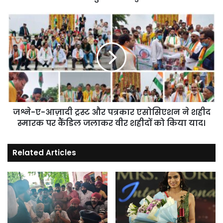
जश्ने-
ए-
आज़ादी
ट्रस्ट
और
पत्रकार
एसोसिएशन
ने
शहीद
स्मारक
जश्ने-ए-आज़ादी ट्रस्ट और पत्रकार एसोसिएशन ने शहीद
पर
स्मारक पर कैंडिल जलाकर वीर शहीदों को किया याद।
कैंडिल
जलाकर
Related Articles
वीर
शहीदों
को
किया
याद।