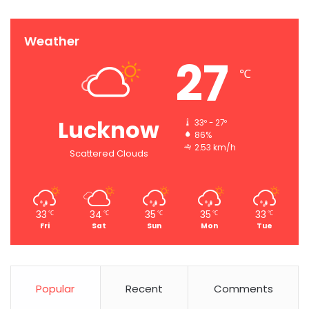
Weather
27
℃
Lucknow
33º - 27º
86%
2.53 km/h
Scattered Clouds
33
34
35
35
33
℃
℃
℃
℃
℃
Fri
Sat
Sun
Mon
Tue
Popular
Recent
Comments