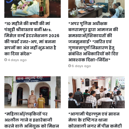
*10 महीने की बच्ची की मां
*अपर पुलिस अधीक्षक
पंखुड़ी श्रीवास्तव बनीं Mrs.
बलरामपुर द्वारा आमजन की
मिसेज़ वर्ल्ड इंटरनेशनल 2026
समस्याओं/शिकायतों की
की फर्स्ट रनर-अप, मां बनना
जनसुनवाई* *त्वरित एवं
सपनों का अंत नहीं शुरुआत है
गुणवत्तापूर्ण निस्तारण हेतु
का दिया संदेश*
संबंधित अधिकारियों को दिए
आवश्यक दिशा-निर्देश*
4 days ago
6 days ago
*महिलाओं/लड़कियों पर
*आगामी चेहल्लुम एवं सावन
अश्लील गाने व इशारेबाजी
मेला के दृष्टिगत थाना
करने वाले अभियुक्त को मिशन
कोतवाली नगर में पीस कमेटी