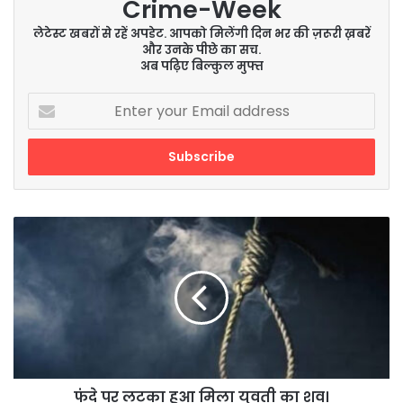
Crime-Week
लेटेस्ट खबरों से रहें अपडेट. आपको मिलेंगी दिन भर की ज़रूरी ख़बरें
और उनके पीछे का सच.
अब पढ़िए बिल्कुल मुफ्त
Enter
your
Email
address
फंदे
पर
लटका
हुआ
मिला
युवती
का
शव।
फंदे पर लटका हुआ मिला युवती का शव।