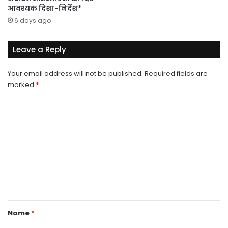
आवश्यक दिशा-निर्देश*
6 days ago
Leave a Reply
Your email address will not be published.
Required fields are
marked
*
C
o
m
m
e
n
t
*
Name
*