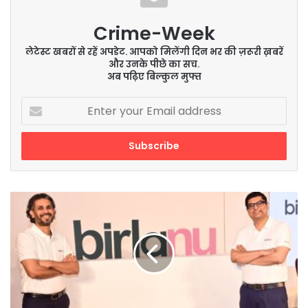
Crime-Week
लेटेस्ट खबरों से रहें अपडेट. आपको मिलेंगी दिन भर की ज़रूरी ख़बरें
और उनके पीछे का सच.
अब पढ़िए बिल्कुल मुफ्त
Enter
your
Email
address
एचआईएल
लिमिटेड
की
नई
पहचान
-
बिरलानू
(BirlaNu)