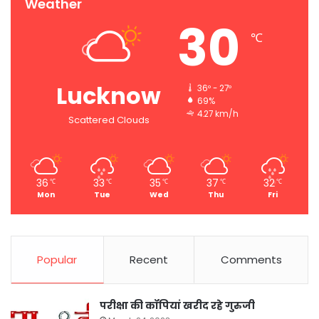
Weather
30
℃
Lucknow
36º - 27º
69%
4.27 km/h
Scattered Clouds
36
33
35
37
32
℃
℃
℃
℃
℃
Mon
Tue
Wed
Thu
Fri
Popular
Recent
Comments
परीक्षा की कॉपियां खरीद रहे गुरुजी