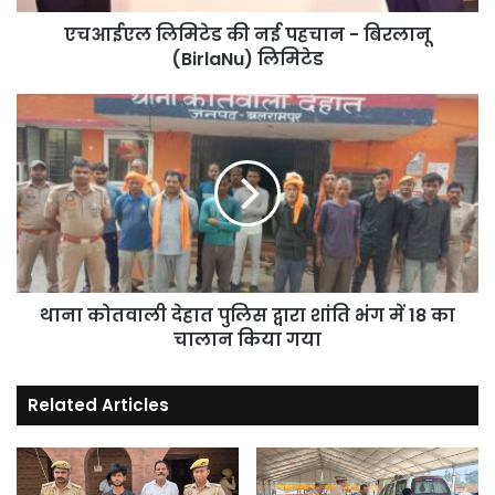
लिमिटेड
एचआईएल लिमिटेड की नई पहचान - बिरलानू
(BirlaNu) लिमिटेड
थाना
कोतवाली
देहात
पुलिस
द्वारा
शांति
भंग
में
18
का
थाना कोतवाली देहात पुलिस द्वारा शांति भंग में 18 का
चालान
चालान किया गया
किया
गया
Related Articles