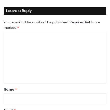
Leave a Reply
Your email address will not be published.
Required fields are
marked
*
C
o
m
m
e
n
t
*
Name
*