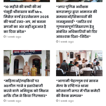
*10 महीने की बच्ची की मां
*अपर पुलिस अधीक्षक
पंखुड़ी श्रीवास्तव बनीं Mrs.
बलरामपुर द्वारा आमजन की
मिसेज़ वर्ल्ड इंटरनेशनल 2026
समस्याओं/शिकायतों की
की फर्स्ट रनर-अप, मां बनना
जनसुनवाई* *त्वरित एवं
सपनों का अंत नहीं शुरुआत है
गुणवत्तापूर्ण निस्तारण हेतु
का दिया संदेश*
संबंधित अधिकारियों को दिए
आवश्यक दिशा-निर्देश*
1 week ago
1 week ago
*महिलाओं/लड़कियों पर
*आगामी चेहल्लुम एवं सावन
अश्लील गाने व इशारेबाजी
मेला के दृष्टिगत थाना
करने वाले अभियुक्त को मिशन
कोतवाली नगर में पीस कमेटी
शक्ति टीम ने किया गिरफ्तार*
की बैठक सम्पन्न*
1 week ago
1 week ago