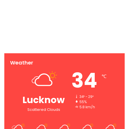
Weather
34
℃
Lucknow
34º - 29º
55%
5.8 km/h
Scattered Clouds