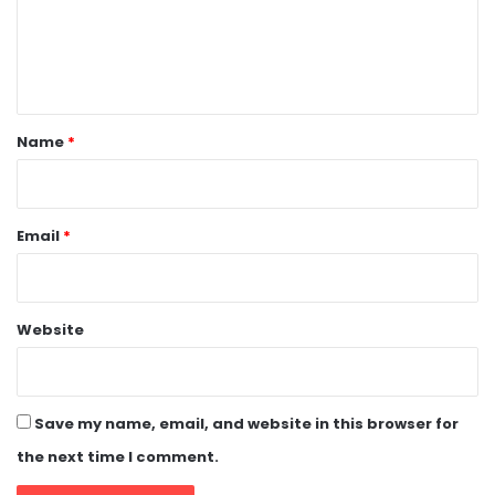
m
e
n
t
*
Name
*
Email
*
Website
Save my name, email, and website in this browser for
the next time I comment.