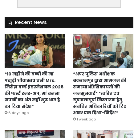
Recent News
*10 महीने की बच्ची की मां
*अपर पुलिस अधीक्षक
पंखुड़ी श्रीवास्तव बनीं Mrs.
बलरामपुर द्वारा आमजन की
मिसेज़ वर्ल्ड इंटरनेशनल 2026
समस्याओं/शिकायतों की
की फर्स्ट रनर-अप, मां बनना
जनसुनवाई* *त्वरित एवं
सपनों का अंत नहीं शुरुआत है
गुणवत्तापूर्ण निस्तारण हेतु
का दिया संदेश*
संबंधित अधिकारियों को दिए
आवश्यक दिशा-निर्देश*
6 days ago
1 week ago