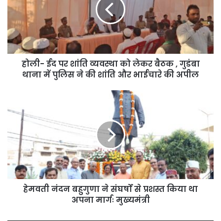
शांति
व्यवस्था
को
लेकर
बैठक
,
गुडंबा
होली- ईद पर शांति व्यवस्था को लेकर बैठक , गुडंबा
थाना
थाना में पुलिस ने की शांति और भाईचारे की अपील
में
पुलिस
हेमवती
ने
नंदन
की
बहुगुणा
शांति
ने
और
संघर्षों
भाईचारे
से
की
प्रशस्त
अपील
किया
था
अपना
हेमवती नंदन बहुगुणा ने संघर्षों से प्रशस्त किया था
मार्गः
अपना मार्गः मुख्यमंत्री
मुख्यमंत्री