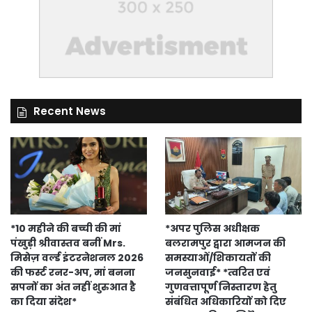
Recent News
*10 महीने की बच्ची की मां
*अपर पुलिस अधीक्षक
पंखुड़ी श्रीवास्तव बनीं Mrs.
बलरामपुर द्वारा आमजन की
मिसेज़ वर्ल्ड इंटरनेशनल 2026
समस्याओं/शिकायतों की
की फर्स्ट रनर-अप, मां बनना
जनसुनवाई* *त्वरित एवं
सपनों का अंत नहीं शुरुआत है
गुणवत्तापूर्ण निस्तारण हेतु
का दिया संदेश*
संबंधित अधिकारियों को दिए