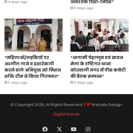
आवश्यक दिशा-निर्देश*
4 days ago
5 days ago
*महिलाओं/लड़कियों पर
*आगामी चेहल्लुम एवं सावन
अश्लील गाने व इशारेबाजी
मेला के दृष्टिगत थाना
करने वाले अभियुक्त को मिशन
कोतवाली नगर में पीस कमेटी
शक्ति टीम ने किया गिरफ्तार*
की बैठक सम्पन्न*
5 days ago
5 days ago
© Copyright 2026, All Rights Reserved |
Website Design:
Digital Stands
Facebook
X
YouTube
Instagram