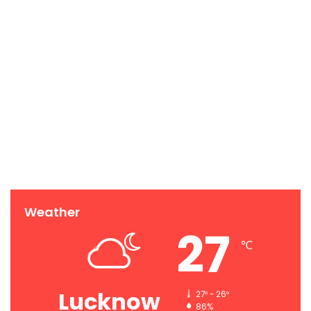
Weather
27
℃
Lucknow
27º - 26º
86%