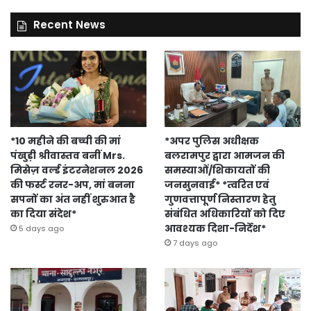
Recent News
*10 महीने की बच्ची की मां
*अपर पुलिस अधीक्षक
पंखुड़ी श्रीवास्तव बनीं Mrs.
बलरामपुर द्वारा आमजन की
मिसेज़ वर्ल्ड इंटरनेशनल 2026
समस्याओं/शिकायतों की
की फर्स्ट रनर-अप, मां बनना
जनसुनवाई* *त्वरित एवं
सपनों का अंत नहीं शुरुआत है
गुणवत्तापूर्ण निस्तारण हेतु
का दिया संदेश*
संबंधित अधिकारियों को दिए
आवश्यक दिशा-निर्देश*
5 days ago
7 days ago