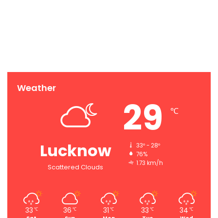
Weather
29
℃
Lucknow
33º - 28º
76%
1.73 km/h
Scattered Clouds
33
36
31
33
34
℃
℃
℃
℃
℃