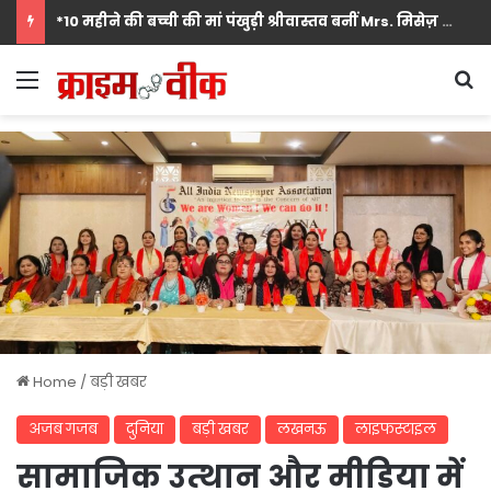
*10 महीने की बच्ची की मां पंखुड़ी श्रीवास्तव बनीं Mrs. मिसेज़ वर्ल्ड इंटरनेशनल 2026 की फर्स्ट रनर-अप, मां बनना सपनों का अंत नहीं शुरुआत है का दिया संदेश*
Menu
S
Home
/
बड़ी खबर
अजब गजब
दुनिया
बड़ी खबर
लखनऊ
लाइफस्टाइल
सामाजिक उत्थान और मीडिया में