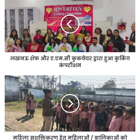
शेफ
और
ए.एम.सी
कुकवेयर
द्वारा
हुआ
कुकिंग
कंपटीशन
लखनऊ शेफ और ए.एम.सी कुकवेयर द्वारा हुआ कुकिंग
कंपटीशन
महिला
सशक्तिकरण
हेतु
महिलाओं
/
बालिकाओं
को
बलरामपुर
पुलिस
द्वारा
महिला सशक्तिकरण हेतु महिलाओं / बालिकाओं को