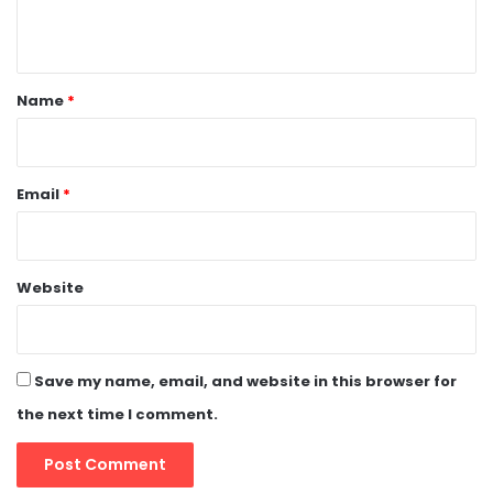
n
t
*
Name
*
Email
*
Website
Save my name, email, and website in this browser for
the next time I comment.