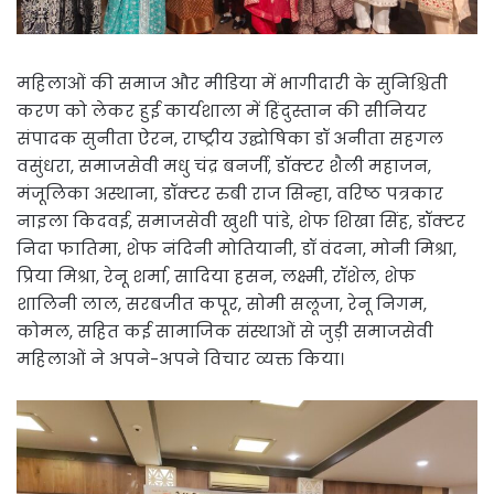
महिलाओं की समाज और मीडिया में भागीदारी के सुनिश्चिती
करण को लेकर हुई कार्यशाला में हिंदुस्तान की सीनियर
संपादक सुनीता ऐरन, राष्ट्रीय उद्घोषिका डॉ अनीता सहगल
वसुंधरा, समाजसेवी मधु चंद्र बनर्जी, डॉक्टर शैली महाजन,
मंजूलिका अस्थाना, डॉक्टर रुबी राज सिन्हा, वरिष्ठ पत्रकार
नाइला किदवई, समाजसेवी खुशी पांडे, शेफ शिखा सिंह, डॉक्टर
निदा फातिमा, शेफ नंदिनी मोतियानी, डॉ वंदना, मोनी मिश्रा,
प्रिया मिश्रा, रेनू शर्मा, सादिया हसन, लक्ष्मी, रॉशेल, शेफ
शालिनी लाल, सरबजीत कपूर, सोमी सलूजा, रेनू निगम,
कोमल, सहित कई सामाजिक संस्थाओं से जुड़ी समाजसेवी
महिलाओं ने अपने-अपने विचार व्यक्त किया।