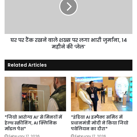
में
रखने
उतरेंगे
वाले
शख्स
पर
लगा
भारी
जुर्माना,
घर पर टैंक रखने वाले शख्स पर लगा भारी जुर्माना, 14
14
महीने की ‘जेल'
महीने
की
Related Articles
‘जेल'
*जियो आरोग्य AI’ से मिनटों में
*इंडिया AI इम्पैक्ट समिट में
हेल्थ स्क्रीनिंग, AI क्लिनिक
प्रधानमंत्री मोदी ने किया जियो
मॉडल पेश*
पवेलियन का दौरा*
February 17, 2026
February 17, 2026