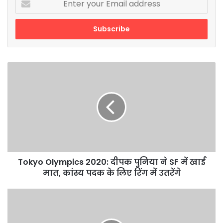
your
Email
address
Tokyo
Olympics
2020:
दीपक
पुनिया
ने
SF
में
खाई
मात,
Tokyo Olympics 2020: दीपक पुनिया ने SF में खाई
कांस्य
मात, कांस्य पदक के लिए रिंग में उतरेंगे
पदक
के
घर
लिए
पर
रिंग
टैंक