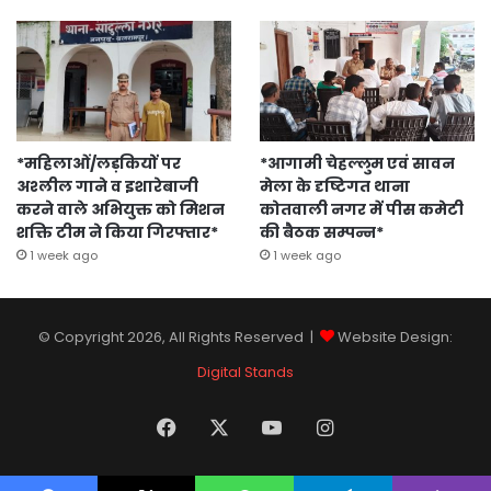
*महिलाओं/लड़कियों पर
*आगामी चेहल्लुम एवं सावन
अश्लील गाने व इशारेबाजी
मेला के दृष्टिगत थाना
करने वाले अभियुक्त को मिशन
कोतवाली नगर में पीस कमेटी
शक्ति टीम ने किया गिरफ्तार*
की बैठक सम्पन्न*
1 week ago
1 week ago
© Copyright 2026, All Rights Reserved |
Website Design:
Digital Stands
Facebook
X
YouTube
Instagram