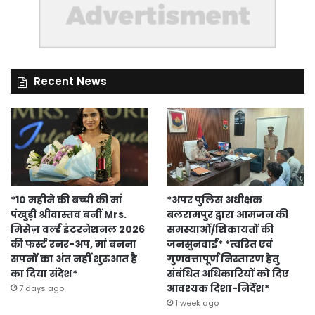
Recent News
*10 महीने की बच्ची की मां
*अपर पुलिस अधीक्षक
पंखुड़ी श्रीवास्तव बनीं Mrs.
बलरामपुर द्वारा आमजन की
मिसेज़ वर्ल्ड इंटरनेशनल 2026
समस्याओं/शिकायतों की
की फर्स्ट रनर-अप, मां बनना
जनसुनवाई* *त्वरित एवं
सपनों का अंत नहीं शुरुआत है
गुणवत्तापूर्ण निस्तारण हेतु
का दिया संदेश*
संबंधित अधिकारियों को दिए
आवश्यक दिशा-निर्देश*
7 days ago
1 week ago