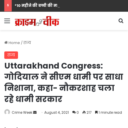
*10 महीने की बच्ची की मां पंखुड़ी श्रीवास्तव बनीं Mrs. मिसेज़ वर्ल्ड इंटरनेशनल 2026 की फर्स्ट रनर-अप, मां बनना सपनों का अंत नहीं शुरुआत है का दिया संदेश*
Menu
S
Home
/
राज्य
राज्य
Uttarakhand Congress:
गोदियाल ने सीएम धामी पर साधा
निशाना, कहा- नौकरशाह चला
रहे धामी सरकार
Send
Crime Week
August 4, 2021
0
217
1 minute read
an
email