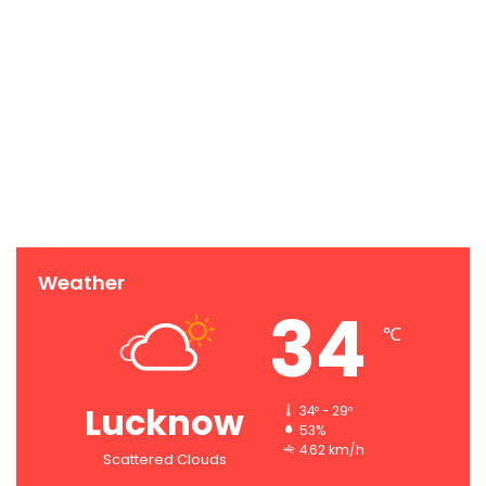
Weather
34
℃
Lucknow
34º - 29º
53%
4.62 km/h
Scattered Clouds