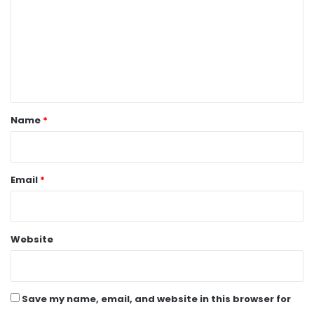
m
m
e
n
t
*
Name
*
Email
*
Website
Save my name, email, and website in this browser for