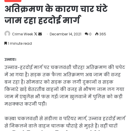
अतिक्रमण के कारण चार घंटे
जाम रहा हरदोई मार्ग
Follow
Send
Crime Week
December 14, 2021
0
365
on
an
1 minute read
X
email
उन्नाव।
उन्नाव-हरदोई मार्ग पर चकलवंशी चौरहा अतिक्रमण की चपेट
में आ गया है। सड़क तक फैला अतिक्रमण अब जाम की वजह
बन रहा है। सोमवार को सड़क तक लगी दुकानों व सड़क
किनारे खड़े बेतरतीब वाहनों की वजह से भीषण जाम लग गया
जाम में एंबुलेंस भी फंस गई। जाम खुलवाने में पुलिस को कड़ी
मशक्कत करनी पड़ी।
कस्बा चकलवंशी से संडीला व परियर मार्ग, उन्नाव हरदोई मार्ग
से निकलने वाले वाहन चालक चौराहे से मुड़ते हैं। वहीं चारों