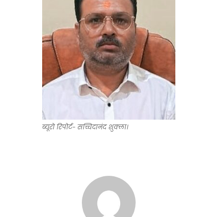
ब्यूरो रिपोर्ट- सच्चिदानंद शुक्ला।