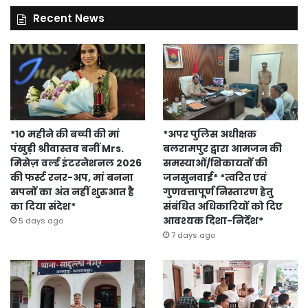
Recent News
*10 महीने की बच्ची की मां
*अपर पुलिस अधीक्षक
पंखुड़ी श्रीवास्तव बनीं Mrs.
बलरामपुर द्वारा आमजन की
मिसेज़ वर्ल्ड इंटरनेशनल 2026
समस्याओं/शिकायतों की
की फर्स्ट रनर-अप, मां बनना
जनसुनवाई* *त्वरित एवं
सपनों का अंत नहीं शुरुआत है
गुणवत्तापूर्ण निस्तारण हेतु
का दिया संदेश*
संबंधित अधिकारियों को दिए
आवश्यक दिशा-निर्देश*
5 days ago
7 days ago