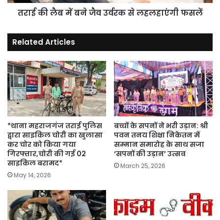
लहलहाएंगी
फसलें
तराई की लैब में बने जैव उर्वरक से लहलहाएंगी फसलें
Related Articles
*थाना महराजगंज तराई पुलिस
बच्चों के सपनों ने भरी उड़ान: श्री
द्वारा साइकिल चोरी का खुलासा
पवन तनय शिक्षा निकेतन में
कर चोर को किया गया
सम्मान समारोह के साथ सजा
गिरफ्तार,चोरी की गई 02
‘सपनों की उड़ान’ उत्सव
साइकिल बरामद*
March 25, 2026
May 14, 2026