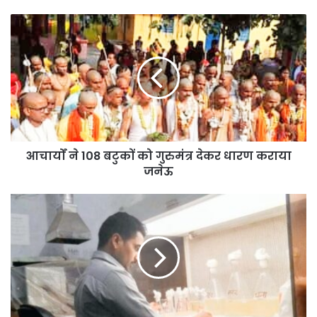
आचार्यों
ने
108
बटुकों
को
गुरुमंत्र
देकर
धारण
कराया
जनेऊ
आचार्यों ने 108 बटुकों को गुरुमंत्र देकर धारण कराया
जनेऊ
तराई
की
लैब
में
बने
जैव
उर्वरक
से