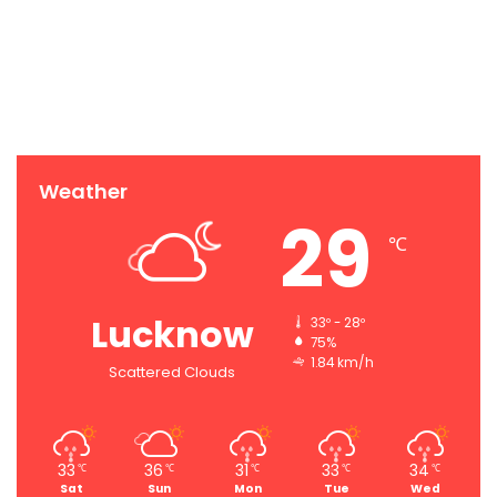
Weather
29
℃
Lucknow
33º - 28º
75%
1.84 km/h
Scattered Clouds
33
36
31
33
34
℃
℃
℃
℃
℃
Sat
Sun
Mon
Tue
Wed