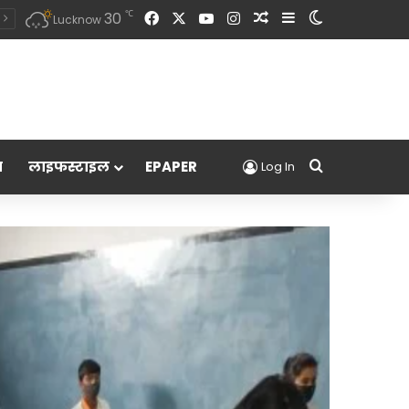
Facebook
X
YouTube
Instagram
Random Article
Sidebar
Switch skin
℃
30
Lucknow
Search for
म
लाइफस्टाइल
EPAPER
Log In