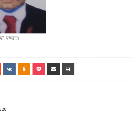
.पी. पाण्डेय।
st
Reddit
VKontakte
Odnoklassniki
Pocket
Share via Email
Print
828.