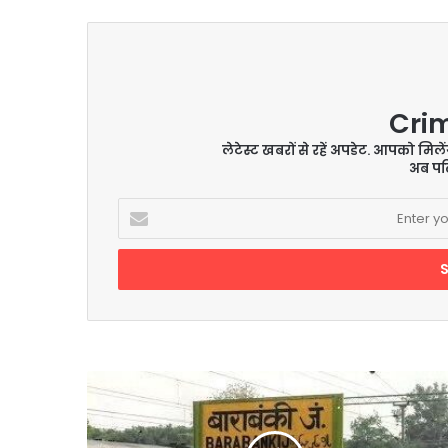
Cri
लेटेस्ट खबरों से रहें अपडेट. आपको मिल
अब पढ़
Enter
your
Email
address
बंटी-
बबली
की
साजिश