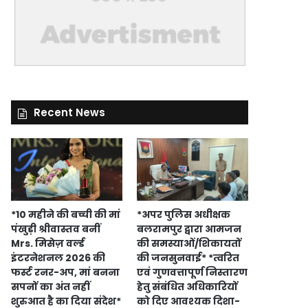
Recent News
*10 महीने की बच्ची की मां
*अपर पुलिस अधीक्षक
पंखुड़ी श्रीवास्तव बनीं
बलरामपुर द्वारा आमजन
Mrs. मिसेज़ वर्ल्ड
की समस्याओं/शिकायतों
इंटरनेशनल 2026 की
की जनसुनवाई* *त्वरित
फर्स्ट रनर-अप, मां बनना
एवं गुणवत्तापूर्ण निस्तारण
सपनों का अंत नहीं
हेतु संबंधित अधिकारियों
शुरुआत है का दिया संदेश*
को दिए आवश्यक दिशा-