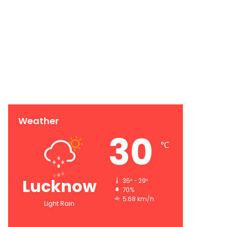
Weather
30
℃
Lucknow
35º - 29º
70%
5.68 km/h
Light Rain