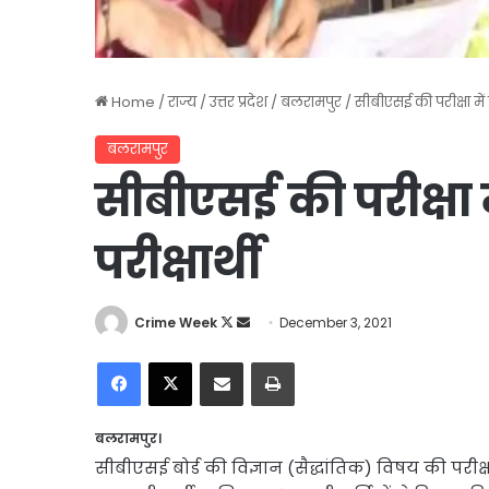
Home
/
राज्य
/
उत्तर प्रदेश
/
बलरामपुर
/
सीबीएसई की परीक्षा में 
बलरामपुर
सीबीएसई की परीक्षा 
परीक्षार्थी
Follow
Send
Crime Week
December 3, 2021
on
an
Facebook
X
Share via Email
Print
X
email
बलरामपुर।
सीबीएसई बोर्ड की विज्ञान (सैद्धांतिक) विषय की परीक्ष