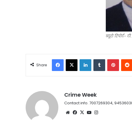
ब्यूरो रिपोर्ट- टी
Facebook
X
LinkedIn
Tumblr
Pintere
Share
Crime Week
Contact info. 7007269304, 9453603
Website
Facebook
X
YouTube
Instagram