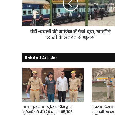
में
फंसे
युवा,
खातों
से
लाखों
बंटी-बबली की साजिश में फंसे युवा, खातों से
के
लाखों के लेनदेन से हड़कंप
लेनदेन
से
हड़कंप
Related Articles
थाना तुलसीपुर पुलिस टीम द्वारा
अपर पुलिस अधी
मु0अ0सं0 41/26 धारा- 85,108
आगामी बलराम