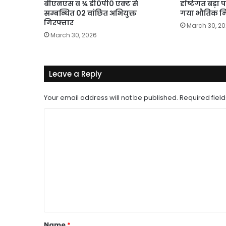
बीएनएस व ¾ डी0पी0 एक्ट से
दृष्टिगत बड़ा 
सम्बन्धित 02 वांछित अभियुक्त
गया भौतिक नि
गिरफ्तार
March 30, 2
March 30, 2026
Leave a Reply
Your email address will not be published.
Required fiel
C
o
m
m
e
n
t
*
Name
*