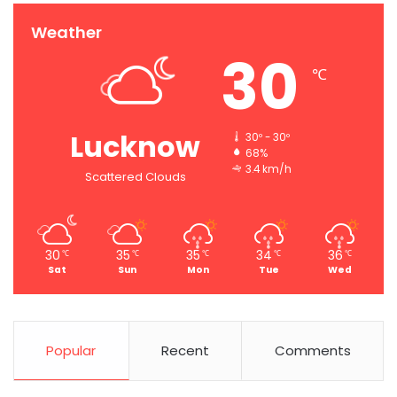
Weather
30
℃
Lucknow
30º - 30º
68%
3.4 km/h
Scattered Clouds
30
35
35
34
36
℃
℃
℃
℃
℃
Sat
Sun
Mon
Tue
Wed
Popular
Recent
Comments