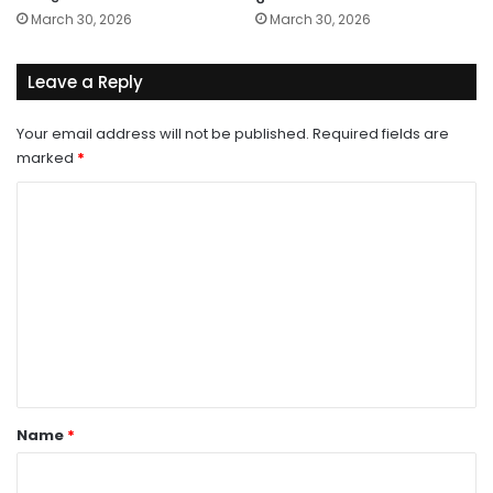
March 30, 2026
March 30, 2026
Leave a Reply
Your email address will not be published.
Required fields are
marked
*
C
o
m
m
e
n
t
*
Name
*