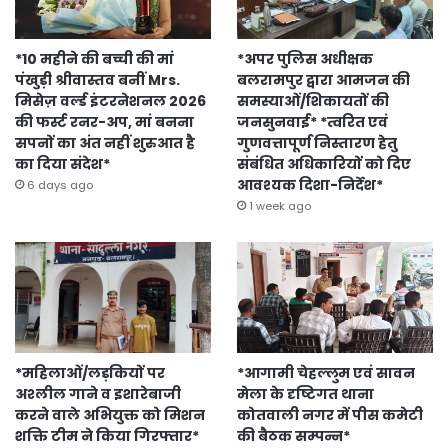
*10 महीने की बच्ची की मां
*अपर पुलिस अधीक्षक
पंखुड़ी श्रीवास्तव बनीं Mrs.
बलरामपुर द्वारा आमजन की
मिसेज़ वर्ल्ड इंटरनेशनल 2026
समस्याओं/शिकायतों की
की फर्स्ट रनर-अप, मां बनना
जनसुनवाई* *त्वरित एवं
सपनों का अंत नहीं शुरुआत है
गुणवत्तापूर्ण निस्तारण हेतु
का दिया संदेश*
संबंधित अधिकारियों को दिए
आवश्यक दिशा-निर्देश*
6 days ago
1 week ago
*महिलाओं/लड़कियों पर
*आगामी चेहल्लुम एवं सावन
अश्लील गाने व इशारेबाजी
मेला के दृष्टिगत थाना
करने वाले अभियुक्त को मिशन
कोतवाली नगर में पीस कमेटी
शक्ति टीम ने किया गिरफ्तार*
की बैठक सम्पन्न*