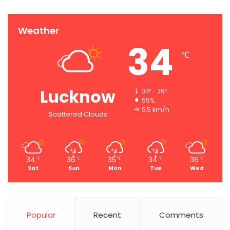
Weather
34
℃
Lucknow
34º - 29º
55%
5.5 km/h
Scattered Clouds
34
36
35
34
36
℃
℃
℃
℃
℃
Sat
Sun
Mon
Tue
Wed
Popular
Recent
Comments