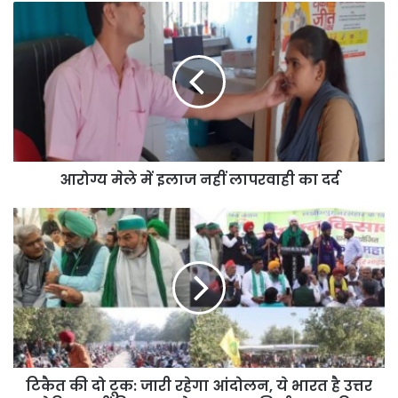
आरोग्य
मेले
में
इलाज
नहीं
लापरवाही
का
दर्द
आरोग्य मेले में इलाज नहीं लापरवाही का दर्द
टिकैत
की
दो
टूक:
जारी
रहेगा
आंदोलन,
ये
भारत
है
टिकैत की दो टूक: जारी रहेगा आंदोलन, ये भारत है उत्तर