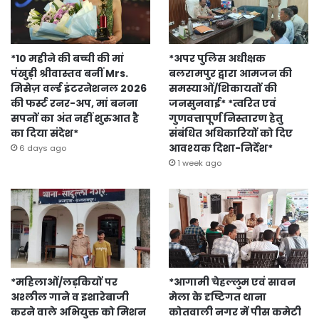
*10 महीने की बच्ची की मां
*अपर पुलिस अधीक्षक
पंखुड़ी श्रीवास्तव बनीं Mrs.
बलरामपुर द्वारा आमजन की
मिसेज़ वर्ल्ड इंटरनेशनल 2026
समस्याओं/शिकायतों की
की फर्स्ट रनर-अप, मां बनना
जनसुनवाई* *त्वरित एवं
सपनों का अंत नहीं शुरुआत है
गुणवत्तापूर्ण निस्तारण हेतु
का दिया संदेश*
संबंधित अधिकारियों को दिए
आवश्यक दिशा-निर्देश*
6 days ago
1 week ago
*महिलाओं/लड़कियों पर
*आगामी चेहल्लुम एवं सावन
अश्लील गाने व इशारेबाजी
मेला के दृष्टिगत थाना
करने वाले अभियुक्त को मिशन
कोतवाली नगर में पीस कमेटी