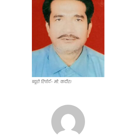
ब्यूरो रिपोर्ट- मो. कदीर।