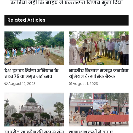
उत्तर
कोरिया नहीं कि साहब ने एकतरफा निर्णय सुना दिया
कोरिया
नहीं
Related Articles
कि
साहब
ने
एकतरफा
निर्णय
सुना
दिया
देश हर घर तिरंगा अभियान के
भारतीय किसान मजदूर जनसेवा
तहत 75 वा अमृत महोत्सव
यूनियन के मासिक बैठक
August 12, 2023
August 1, 2023
या हुसैन या हुसैन की सदा से गूंज
थानाध्यक्ष कुर्सी ने बताए