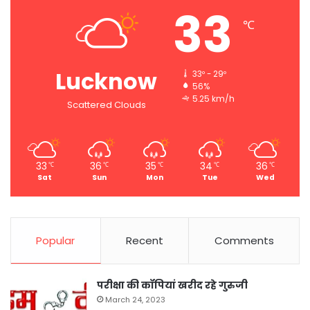
33
℃
Lucknow
33º - 29º
56%
5.25 km/h
Scattered Clouds
33
36
35
34
36
℃
℃
℃
℃
℃
Sat
Sun
Mon
Tue
Wed
Popular
Recent
Comments
परीक्षा की कॉपियां खरीद रहे गुरुजी
March 24, 2023