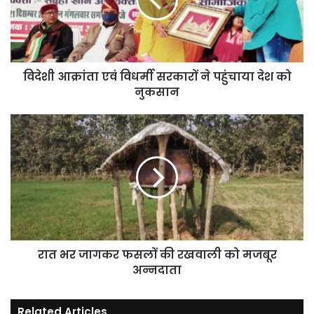
सरकारों
ने
पहुंचाया
देश
को
नुकसान
विदेशी आक्रांता एवं विधर्मी सरकारों ने पहुंचाया देश को
नुकसान
रात
भर
जागकर
फसलों
की
रखवाली
को
मजबूर
अन्नदाता
रात भर जागकर फसलों की रखवाली को मजबूर
अन्नदाता
Related Articles