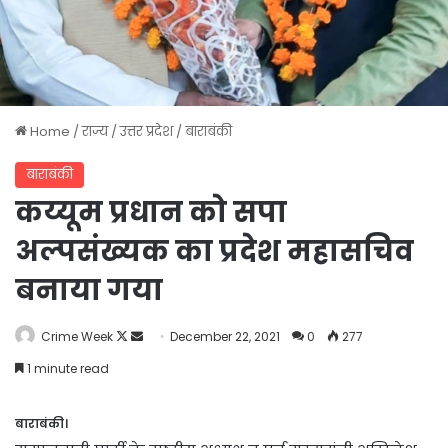
Home
/
राज्य
/
उत्तर प्रदेश
/
बाराबंकी
बाराबंकी
कय्यूम प्रधान को सपा
अल्पसंख्यक का प्रदेश महासचिव
बनाया गया
Follow
Send
Crime Week
December 22, 2021
0
277
on
an
1 minute read
X
email
बाराबंकी।