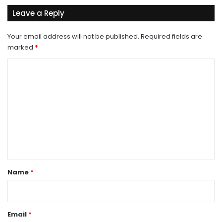
Leave a Reply
Your email address will not be published.
Required fields are
marked
*
C
o
m
m
e
n
t
*
Name
*
Email
*