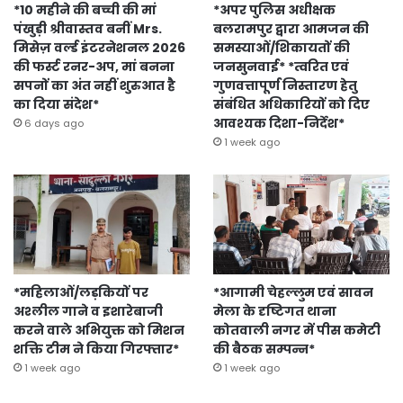
*10 महीने की बच्ची की मां
*अपर पुलिस अधीक्षक
पंखुड़ी श्रीवास्तव बनीं Mrs.
बलरामपुर द्वारा आमजन की
मिसेज़ वर्ल्ड इंटरनेशनल 2026
समस्याओं/शिकायतों की
की फर्स्ट रनर-अप, मां बनना
जनसुनवाई* *त्वरित एवं
सपनों का अंत नहीं शुरुआत है
गुणवत्तापूर्ण निस्तारण हेतु
का दिया संदेश*
संबंधित अधिकारियों को दिए
आवश्यक दिशा-निर्देश*
6 days ago
1 week ago
*महिलाओं/लड़कियों पर
*आगामी चेहल्लुम एवं सावन
अश्लील गाने व इशारेबाजी
मेला के दृष्टिगत थाना
करने वाले अभियुक्त को मिशन
कोतवाली नगर में पीस कमेटी
शक्ति टीम ने किया गिरफ्तार*
की बैठक सम्पन्न*
1 week ago
1 week ago