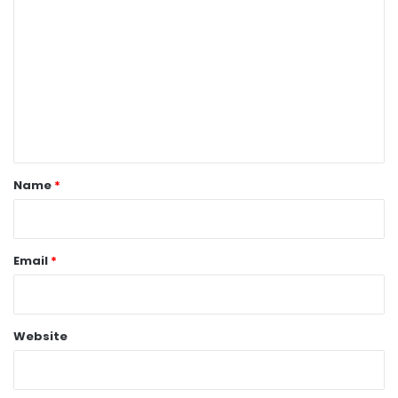
o
m
m
e
n
t
*
Name
*
Email
*
Website