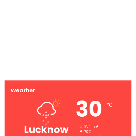
Weather
30
℃
Lucknow
35º - 29º
70%