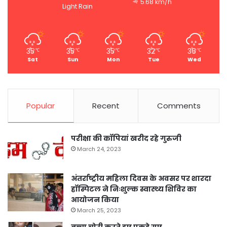
5.68 km/h
Light Rain
35
35
35
32
36
℃
℃
℃
℃
℃
Sat
Sun
Mon
Tue
Wed
Popular
Recent
Comments
परीक्षा की कॉपियां खरीद रहे गुरुजी
March 24, 2023
अंतर्राष्ट्रीय महिला दिवस के अवसर पर शारदा
हॉस्पिटल ने निःशुल्क स्वास्थ्य शिविर का
आयोजन किया
March 25, 2023
बच्चा चोरी करते हुए पकड़े गए