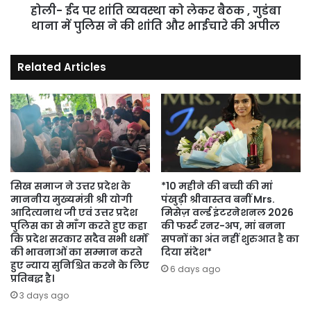
गुडंबा
होली- ईद पर शांति व्यवस्था को लेकर बैठक , गुडंबा
थाना
थाना में पुलिस ने की शांति और भाईचारे की अपील
में
पुलिस
Related Articles
ने
की
शांति
और
भाईचारे
की
अपील
सिख समाज ने उत्तर प्रदेश के
*10 महीने की बच्ची की मां
माननीय मुख्यमंत्री श्री योगी
पंखुड़ी श्रीवास्तव बनीं Mrs.
आदित्यनाथ जी एवं उत्तर प्रदेश
मिसेज़ वर्ल्ड इंटरनेशनल 2026
पुलिस का से माँग करते हुए कहा
की फर्स्ट रनर-अप, मां बनना
कि प्रदेश सरकार सदैव सभी धर्मों
सपनों का अंत नहीं शुरुआत है का
की भावनाओं का सम्मान करते
दिया संदेश*
हुए न्याय सुनिश्चित करने के लिए
6 days ago
प्रतिबद्ध है।
3 days ago