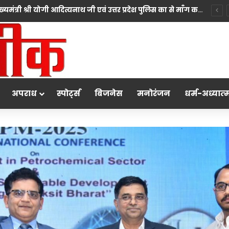
*10 महीने की बच्ची की मां पंखुड़ी श्रीवास्तव बनीं Mrs. मिसेज़ वर्ल्ड इंटरनेशनल 2026 की फर्स्ट रनर-अप, मां बनना सपनों का अंत नहीं शुरुआत है का दिया संदेश*
अपराध
स्पोर्ट्स
बिजनेस
मनोरंजन
धर्म-अध्‍यात्‍