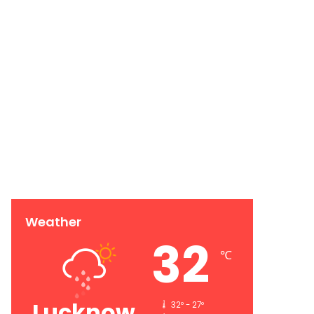
Weather
32
℃
Lucknow
32º - 27º