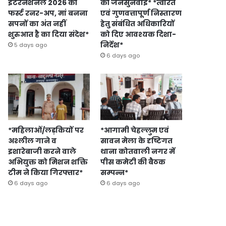
इंटरनेशनल 2026 की
की जनसुनवाई* *त्वरित
फर्स्ट रनर-अप, मां बनना
एवं गुणवत्तापूर्ण निस्तारण
सपनों का अंत नहीं
हेतु संबंधित अधिकारियों
शुरुआत है का दिया संदेश*
को दिए आवश्यक दिशा-
निर्देश*
5 days ago
6 days ago
*महिलाओं/लड़कियों पर
*आगामी चेहल्लुम एवं
अश्लील गाने व
सावन मेला के दृष्टिगत
इशारेबाजी करने वाले
थाना कोतवाली नगर में
अभियुक्त को मिशन शक्ति
पीस कमेटी की बैठक
टीम ने किया गिरफ्तार*
सम्पन्न*
6 days ago
6 days ago