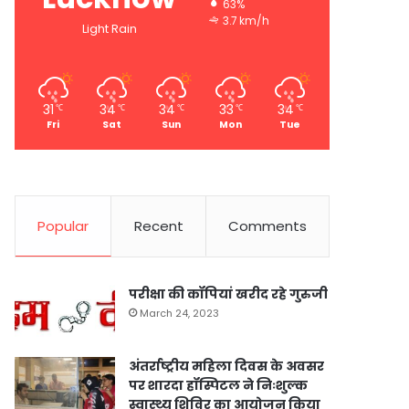
63%
3.7 km/h
Light Rain
31
34
34
33
34
℃
℃
℃
℃
℃
Fri
Sat
Sun
Mon
Tue
Popular
Recent
Comments
परीक्षा की कॉपियां खरीद रहे गुरुजी
March 24, 2023
अंतर्राष्ट्रीय महिला दिवस के अवसर
पर शारदा हॉस्पिटल ने निःशुल्क
स्वास्थ्य शिविर का आयोजन किया