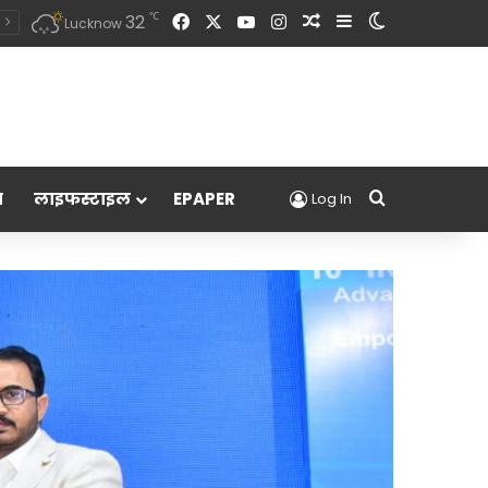
Facebook
X
YouTube
Instagram
Random Article
Sidebar
Switch skin
℃
32
Lucknow
Search for
म
लाइफस्टाइल
EPAPER
Log In