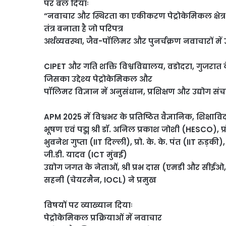
पर बल दियाः
“नवाचार और स्थिरता का एकीकरण पेट्रोकेमिकल क्षेत
तंत्र बनाता है जो परिपत्र
अर्थव्यवस्था, जैव-पॉलिमर और पुनर्चक्रण नवाचारों में
CIPET और गति शक्ति विश्वविद्यालय, वडोदरा, गुजरा
जिसका उद्देश्य पेट्रोकेमिकल और
पॉलिमर विज्ञान में अनुसंधान, प्रशिक्षण और उद्योग संचा
APM 2025 में विश्वभर के प्रतिष्ठित वैज्ञानिक, शिक्षाव
भूषण एवं पद्म श्री डॉ. अनिल प्रकाश जोशी (HESCO), प्
भुवनेश गुप्ता (IIT दिल्ली), प्रो. के. के. पंत (IIT रुड़क
जी.डी. यादव (ICT मुंबई)
उद्योग जगत के नेताओं, श्री प्रभ दास (एमडी और सीईओ
सहनी (चेयरमैन, IOCL) ने प्रमुख
विषयों पर व्याख्यान दियाः
पेट्रोकेमिकल प्रक्रियाओं में नवाचार