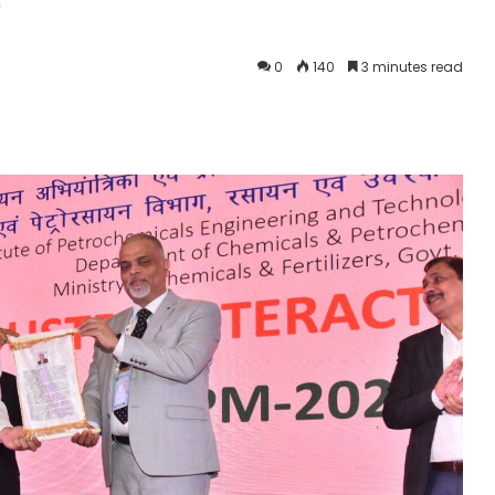
)
0
140
3 minutes read