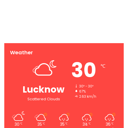
Weather
30
℃
Lucknow
30º - 30º
67%
2.63 km/h
Scattered Clouds
30
35
35
34
36
℃
℃
℃
℃
℃