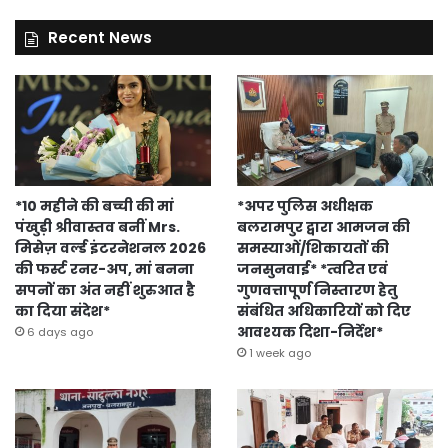
Recent News
*10 महीने की बच्ची की मां
*अपर पुलिस अधीक्षक
पंखुड़ी श्रीवास्तव बनीं Mrs.
बलरामपुर द्वारा आमजन की
मिसेज़ वर्ल्ड इंटरनेशनल 2026
समस्याओं/शिकायतों की
की फर्स्ट रनर-अप, मां बनना
जनसुनवाई* *त्वरित एवं
सपनों का अंत नहीं शुरुआत है
गुणवत्तापूर्ण निस्तारण हेतु
का दिया संदेश*
संबंधित अधिकारियों को दिए
आवश्यक दिशा-निर्देश*
6 days ago
1 week ago