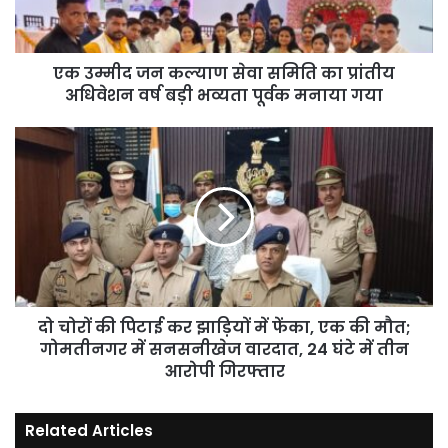
का
प्रांतीय
अधिवेशन
वर्ष
एक उम्मीद जन कल्याण सेवा समिति का प्रांतीय
बड़ी
अधिवेशन वर्ष बड़ी भव्यता पूर्वक मनाया गया
भव्यता
पूर्वक
दो
मनाया
चोरों
गया
की
पिटाई
कर
झाड़ियों
में
फेंका,
एक
की
दो चोरों की पिटाई कर झाड़ियों में फेंका, एक की मौत;
मौत;
गोमतीनगर में सनसनीखेज वारदात, 24 घंटे में तीन
गोमतीनगर
आरोपी गिरफ्तार
में
सनसनीखेज
Related Articles
वारदात,