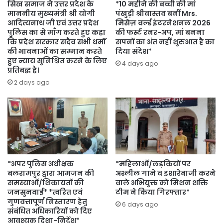
सिख समाज ने उत्तर प्रदेश के
*10 महीने की बच्ची की मां
माननीय मुख्यमंत्री श्री योगी
पंखुड़ी श्रीवास्तव बनीं Mrs.
आदित्यनाथ जी एवं उत्तर प्रदेश
मिसेज़ वर्ल्ड इंटरनेशनल 2026
पुलिस का से माँग करते हुए कहा
की फर्स्ट रनर-अप, मां बनना
कि प्रदेश सरकार सदैव सभी धर्मों
सपनों का अंत नहीं शुरुआत है का
की भावनाओं का सम्मान करते
दिया संदेश*
हुए न्याय सुनिश्चित करने के लिए
4 days ago
प्रतिबद्ध है।
2 days ago
*अपर पुलिस अधीक्षक
*महिलाओं/लड़कियों पर
बलरामपुर द्वारा आमजन की
अश्लील गाने व इशारेबाजी करने
समस्याओं/शिकायतों की
वाले अभियुक्त को मिशन शक्ति
जनसुनवाई* *त्वरित एवं
टीम ने किया गिरफ्तार*
गुणवत्तापूर्ण निस्तारण हेतु
6 days ago
संबंधित अधिकारियों को दिए
आवश्यक दिशा-निर्देश*