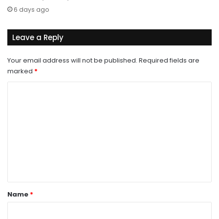
6 days ago
Leave a Reply
Your email address will not be published.
Required fields are
marked
*
C
o
m
m
e
n
t
*
Name
*