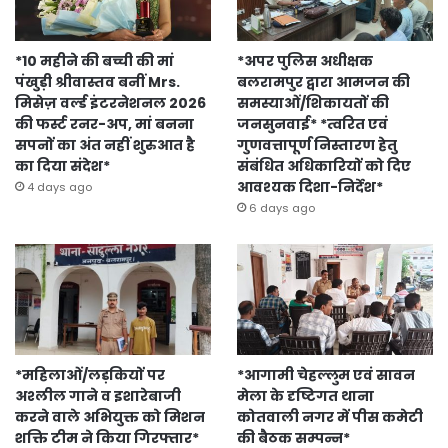
*10 महीने की बच्ची की मां
*अपर पुलिस अधीक्षक
पंखुड़ी श्रीवास्तव बनीं Mrs.
बलरामपुर द्वारा आमजन की
मिसेज़ वर्ल्ड इंटरनेशनल 2026
समस्याओं/शिकायतों की
की फर्स्ट रनर-अप, मां बनना
जनसुनवाई* *त्वरित एवं
सपनों का अंत नहीं शुरुआत है
गुणवत्तापूर्ण निस्तारण हेतु
का दिया संदेश*
संबंधित अधिकारियों को दिए
आवश्यक दिशा-निर्देश*
4 days ago
6 days ago
*महिलाओं/लड़कियों पर
*आगामी चेहल्लुम एवं सावन
अश्लील गाने व इशारेबाजी
मेला के दृष्टिगत थाना
करने वाले अभियुक्त को मिशन
कोतवाली नगर में पीस कमेटी
शक्ति टीम ने किया गिरफ्तार*
की बैठक सम्पन्न*