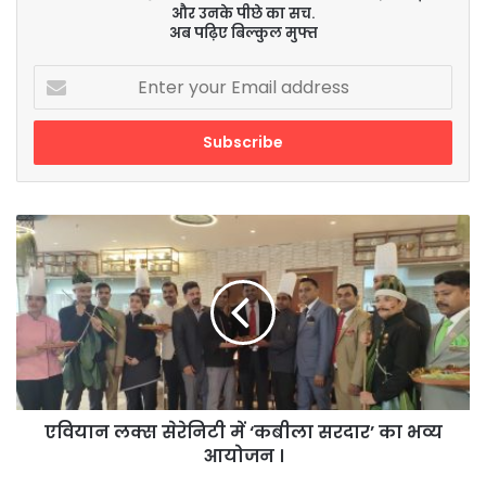
और उनके पीछे का सच.
अब पढ़िए बिल्कुल मुफ्त
Enter
your
Email
address
एवियान
लक्स
सेरेनिटी
में
‘कबीला
सरदार’
का
भव्य
आयोजन
।
एवियान लक्स सेरेनिटी में ‘कबीला सरदार’ का भव्य
आयोजन ।