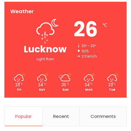
Weather
26
℃
Lucknow
33º - 26º
92%
2.11 km/h
Light Rain
33
34
35
34
33
℃
℃
℃
℃
℃
Fri
Sat
Sun
Mon
Tue
Popular
Recent
Comments