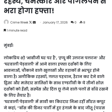
रहस्य, चमत्कार और पागलपन से
भरा होगा हफ्ता!
Follow
Send
Crime Week
January 17, 2026
0
8
on
an
1 minute read
X
email
मुंबई।
लोकप्रिय शो़ ‘भाबीजी घर पर हैं‘, ‘हप्पू की उलटन पलटन‘ और
‘घरवाली पेड़वाली‘ में आने वाला हफ्ता दर्शकों के लिए
भावनाओं, चौंकाने वाले खुलासों और ठहाकों से भरपूर होने
वाला है। अलौकिक रहस्यों, गलत पहचान, हैरान कर देने वाले
ट्विस्ट और मज़ेदार साज़िशों के साथ एण्डटीवी के ये तीनों शोज़
दर्शकों को हँसी, सस्पेंस और दिल छू लेने वाले पलों से बाँधे रखने
के लिए तैयार हैं।
‘घरवाली पेड़वाली‘ में सावी का किरदार निभा रहीं सीरत कपूर
ने कहां, ‘‘बॉस की डिनर पार्टी में हुए हंगामे के बाद जीतू (पारस