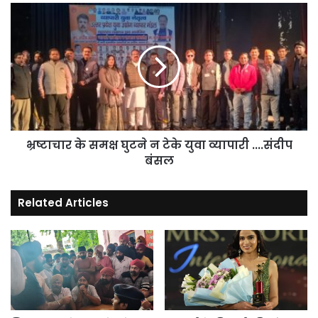
भ्रष्टाचार
के
समक्ष
घुटने
न
टेके
युवा
व्यापारी
....संदीप
बंसल
भ्रष्टाचार के समक्ष घुटने न टेके युवा व्यापारी ....संदीप
बंसल
Related Articles