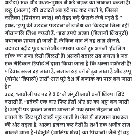
अरोड़ा) एक और उथल-पुथल से भरे सफ़र का सामना करता है।
लट्टू (आत्मा) की शरारतें अब हदें पार कर जाती हैं, जिससे
लतिका (प्रियंवदा कांत) को बेहद कड़े फ़ैसले लेने पड़ते हैं।’’
इधर, ‘हप्पू की उलटन पलटन‘ में राजेश का किरदार निभा रहीं
गीतांजलि मिश्रा कहती हैं, ‘‘इस हफ्ते अम्मा (हिमानी शिवपुरी)
अचानक ग़ायब हो जाती हैं, लेकिन बाद में वह ताश खेलते,
चटपटा स्ट्रीट फूड खाते और गपशप करते हुए अपनी ‘ईवनिंग
वॉक’ का मज़ा लेती मिलती हैं। असली बवाल तब मचता है जब
एक मेडिकल रिपोर्ट में दावा किया जाता है कि अम्मा गर्भवती हैं!
परिवार सन्न रह जाता है, समाज ठहाकों में डूब जाता है और हप्पू
(योगेश त्रिपाठी) रातों-रात पूरे देश में मज़ाक का पात्र बन जाता
है।’’
उधर, ‘भाबीजी घर पर हैं 2.0‘ में अंगूरी भाबी बनीं शिल्पा शिंदे
बताती हैं, ‘‘हवेली एक बार फिर हँसी और डर का अड्डा बन जाती
है। अंगूरी पर क़ब्ज़ा जमाए आत्मा से एक ख़ास मेहमान को
बचाने के लिए पूरी टोली जुट जाती है। जैसे ही मेहमान बाथरूम
की ओर बढ़ता है, आत्मा हमला कर देती है। तभी एक अजीब राज़
सामने आता है-विभूति (आसिफ़ शेख) का पियानो! जैसे ही वह