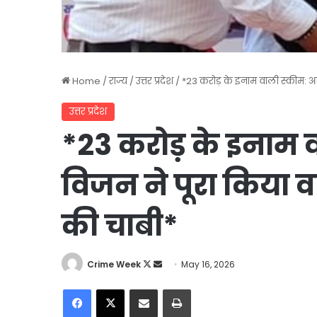
Home
/
राज्य
/
उत्तर प्रदेश
/
*23 करोड़ के इनाम वाली स्कीम: आद
उत्तर प्रदेश
*23 करोड़ के इनाम 
विजन ने पूरा किया व
की चाबी*
Follow
Send
Crime Week
May 16, 2026
on
an
Facebook
X
Share via Email
Print
X
email