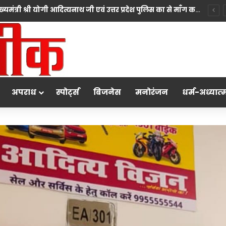
*10 महीने की बच्ची की मां पंखुड़ी श्रीवास्तव बनीं Mrs. मिसेज़ वर्ल्ड इंटरनेशनल 2026 की फर्स्ट रनर-अप, मां बनना सपनों का अंत नहीं शुरुआत है का दिया संदेश*
अपराध
स्पोर्ट्स
बिजनेस
मनोरंजन
धर्म-अध्‍यात्‍