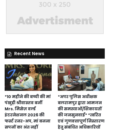
Recent News
*10 महीने की बच्ची की मां
*अपर पुलिस अधीक्षक
पंखुड़ी श्रीवास्तव बनीं
बलरामपुर द्वारा आमजन
Mrs. मिसेज़ वर्ल्ड
की समस्याओं/शिकायतों
इंटरनेशनल 2026 की
की जनसुनवाई* *त्वरित
फर्स्ट रनर-अप, मां बनना
एवं गुणवत्तापूर्ण निस्तारण
सपनों का अंत नहीं
हेतु संबंधित अधिकारियों