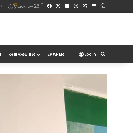
Facebook
X
YouTube
Instagram
Random Article
Sidebar
Switch skin
℃
26
Lucknow
Search for
म
लाइफस्टाइल
EPAPER
Log In