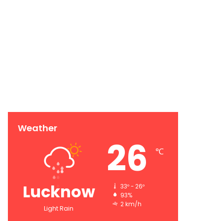
Weather
26
℃
Lucknow
33º - 26º
93%
2 km/h
Light Rain