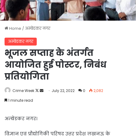
Home
/
अम्बेडकर नगर
अम्बेडकर नगर
भूजल सप्ताह के अंतर्गत
आयोजित हुई पोस्टर, निबंध
प्रतियोगिता
Follow
Send
Crime Week
July 22, 2022
0
2,082
on
an
1 minute read
X
email
अम्बेडकर नगर।
विज्ञान एवं प्रौद्योगिकी परिषद उत्तर प्रदेश लखनऊ के