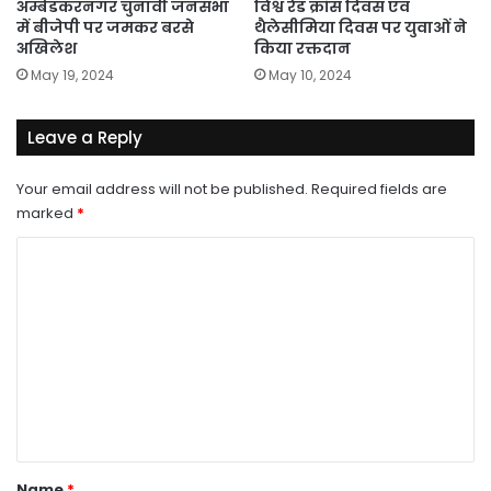
अम्बेडकरनगर चुनावी जनसभा
विश्व रेड क्रॉस दिवस एवं
में बीजेपी पर जमकर बरसे
थैलेसीमिया दिवस पर युवाओं ने
अखिलेश
किया रक्तदान
May 19, 2024
May 10, 2024
Leave a Reply
Your email address will not be published.
Required fields are
marked
*
C
o
m
m
e
n
t
*
Name
*