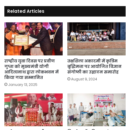
पूरे
परिवार
Related Articles
का
भरपूर
मनोरंजन
करने
वाली
फिल्म
के
Digital
राष्ट्रीय युवा दिवस पर प्रवीण
तक्षशिला अकादमी में कृत्रिम
Premiere
गुप्ता को मुख्यमंत्री योगी
बुद्धिमत्ता पर आयोजित विज्ञान
आदित्यनाथ द्वारा लोकभवन में
संगोष्ठी का उद्घाटन समारोह
की
किया गया सम्मानित
घोषणा
August 9, 2024
की
January 13, 2025