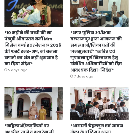
*10 महीने की बच्ची की मां
*अपर पुलिस अधीक्षक
पंखुड़ी श्रीवास्तव बनीं Mrs.
बलरामपुर द्वारा आमजन की
मिसेज़ वर्ल्ड इंटरनेशनल 2026
समस्याओं/शिकायतों की
की फर्स्ट रनर-अप, मां बनना
जनसुनवाई* *त्वरित एवं
सपनों का अंत नहीं शुरुआत है
गुणवत्तापूर्ण निस्तारण हेतु
का दिया संदेश*
संबंधित अधिकारियों को दिए
आवश्यक दिशा-निर्देश*
5 days ago
7 days ago
*महिलाओं/लड़कियों पर
*आगामी चेहल्लुम एवं सावन
अश्लील गाने व इशारेबाजी
मेला के दृष्टिगत थाना