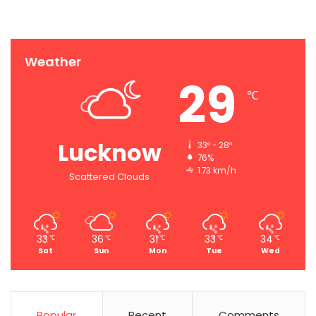
Weather
29
℃
Lucknow
33º - 28º
76%
1.73 km/h
Scattered Clouds
33
36
31
33
34
℃
℃
℃
℃
℃
Sat
Sun
Mon
Tue
Wed
Popular
Recent
Comments