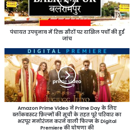
सीटों
पर
दाखिल
पर्चों
की
हुई
पंचायत उपचुनाव में रिक्त सीटों पर दाखिल पर्चों की हुई
जांच
जांच
Amazon
Prime
Video
ने
Prime
Day
के
लिए
ब्लॉकबस्टर
फ़िल्मों
Amazon Prime Video ने Prime Day के लिए
की
ब्लॉकबस्टर फ़िल्मों की सूची के तहत पूरे परिवार का
सूची
भरपूर मनोरंजन करने वाली फिल्म के Digital
के
Premiere की घोषणा की
तहत