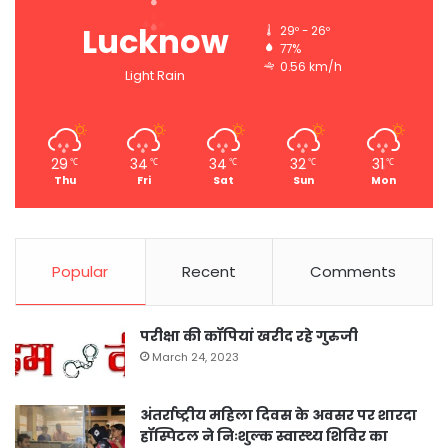
Lucknow
29º - 26º
77%
0.56 km/h
Light Rain
29
34
34
32
31
℃
℃
℃
℃
℃
Thu
Fri
Sat
Sun
Mon
Popular
Recent
Comments
परीक्षा की कॉपियां खरीद रहे गुरुजी
March 24, 2023
अंतर्राष्ट्रीय महिला दिवस के अवसर पर शारदा
हॉस्पिटल ने निःशुल्क स्वास्थ्य शिविर का