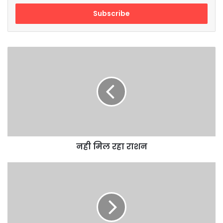
Email
address
नही
मिल
रहा
राशन
नही मिल रहा राशन
जश्न
ए
आज़ादी
ट्रस्ट
उत्साह
के