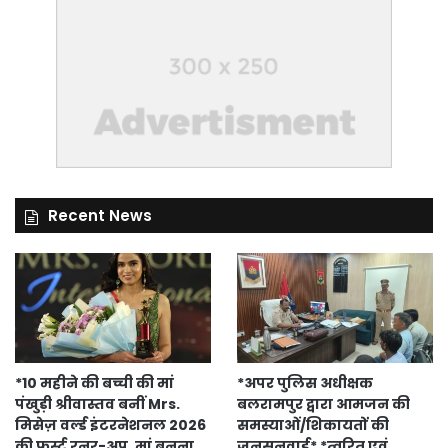
Recent News
*10 महीने की बच्ची की मां
*अपर पुलिस अधीक्षक
पंखुड़ी श्रीवास्तव बनीं Mrs.
बलरामपुर द्वारा आमजन की
मिसेज़ वर्ल्ड इंटरनेशनल 2026
समस्याओं/शिकायतों की
की फर्स्ट रनर-अप, मां बनना
जनसुनवाई* *त्वरित एवं