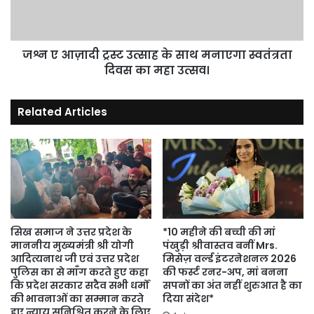
साथ
मनाएगा
स्वतंत्रता
दिवस
जश्न ए आज़ादी ट्रस्ट उत्साह के साथ मनाएगा स्वतंत्रता
का
दिवस का महा उत्सव।
महा
उत्सव।
Related Articles
सिख समाज ने उत्तर प्रदेश के
*10 महीने की बच्ची की मां
माननीय मुख्यमंत्री श्री योगी
पंखुड़ी श्रीवास्तव बनीं Mrs.
आदित्यनाथ जी एवं उत्तर प्रदेश
मिसेज़ वर्ल्ड इंटरनेशनल 2026
पुलिस का से माँग करते हुए कहा
की फर्स्ट रनर-अप, मां बनना
कि प्रदेश सरकार सदैव सभी धर्मों
सपनों का अंत नहीं शुरुआत है का
की भावनाओं का सम्मान करते
दिया संदेश*
हुए न्याय सुनिश्चित करने के लिए