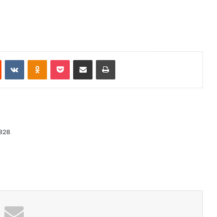
st
Reddit
VKontakte
Odnoklassniki
Pocket
Share via Email
Print
828.