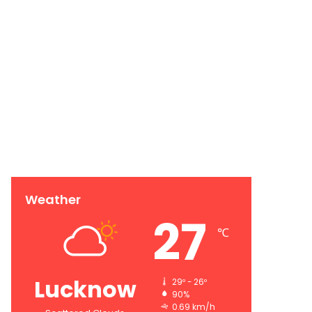
Weather
27
℃
Lucknow
29º - 26º
90%
0.69 km/h