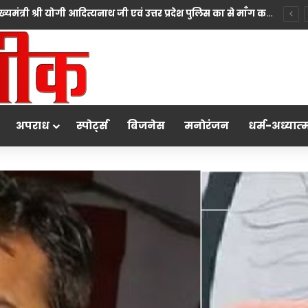
*10 महीने की बच्ची की मां पंखुड़ी श्रीवास्तव बनीं Mrs. मिसेज़ वर्ल्ड इंटरनेशनल 2026 की फर्स्ट रनर-अप, मां बनना सपनों का अंत नहीं शुरुआत है का दिया संदेश*
अपराध
स्पोर्ट्स
बिजनेस
मनोरंजन
धर्म-अध्‍यात्‍