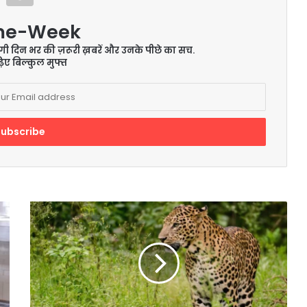
me-Week
ेंगी दिन भर की ज़रूरी ख़बरें और उनके पीछे का सच.
िए बिल्कुल मुफ्त
जान
बचाने
के
लिए
तेंदुए
से
भिड़े