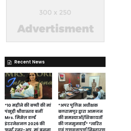
Recent News
*10 महीने की बच्ची की मां
*अपर पुलिस अधीक्षक
पंखुड़ी श्रीवास्तव बनीं
बलरामपुर द्वारा आमजन
Mrs. मिसेज़ वर्ल्ड
की समस्याओं/शिकायतों
इंटरनेशनल 2026 की
की जनसुनवाई* *त्वरित
फर्स्ट रनर-अप, मां बनना
एवं गुणवत्तापूर्ण निस्तारण