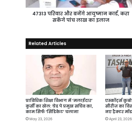
सकेंगे
पांच
लाख
47313 परिवार और बनेंगे आयुष्मान कार्ड, करा
का
सकेंगे पांच लाख का इलाज
इलाज
Related Articles
प्राविधिक शिक्षा विभाग में ‘मलाईदार’
एस्कॉर्ट्स कुब
कुर्सी का खेल: ग्रेड पे प्रमुख सचिव का,
सीरीज़ का विस
काम सिर्फ ‘सिंडिकेट’ चलाना
नए ट्रैक्टर मॉ
May 23, 2026
April 23, 2026