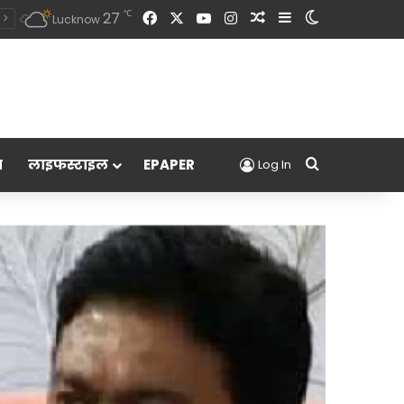
Facebook
X
YouTube
Instagram
Random Article
Sidebar
Switch skin
℃
27
Lucknow
Search for
म
लाइफस्टाइल
EPAPER
Log In