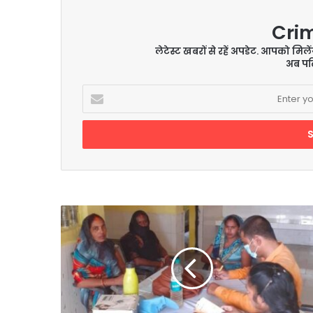
Cri
लेटेस्ट खबरों से रहें अपडेट. आपको मिल
अब पढ़
Enter
your
Email
address
47313
परिवार
और
बनेंगे
आयुष्मान
कार्ड,
करा