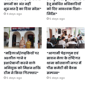
सपनों का अंत नहीं
हेतु संबंधित अधिकारियों
शुरुआत है का दिया संदेश*
को दिए आवश्यक दिशा-
निर्देश*
4 days ago
5 days ago
*महिलाओं/लड़कियों पर
*आगामी चेहल्लुम एवं
अश्लील गाने व
सावन मेला के दृष्टिगत
इशारेबाजी करने वाले
थाना कोतवाली नगर में
अभियुक्त को मिशन शक्ति
पीस कमेटी की बैठक
टीम ने किया गिरफ्तार*
सम्पन्न*
5 days ago
5 days ago