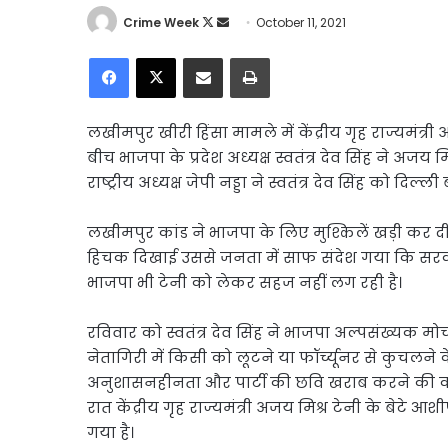
Follow
Send
Crime Week
October 11, 2021
on
an
Facebook
X
Share via Email
Print
X
email
लखीमपुर खीरी हिंसा मामले में केंद्रीय गृह राज्यमंत्
बीच भाजपा के प्रदेश अध्यक्ष स्वतंत्र देव सिंह ने अजय
राष्ट्रीय अध्यक्ष जेपी नड्डा ने स्वतंत्र देव सिंह को दिल्ली 
लखीमपुर कांड ने भाजपा के लिए मुश्किलें खड़ी कर दी है
हिचक दिखाई उससे जनता में साफ संदेश गया कि सरकार 
भाजपा भी टेनी को लेकर सहज नहीं लग रही है।
रविवार को स्वतंत्र देव सिंह ने भाजपा अल्पसंख्यक मो
नेतागिरी में किसी को लूटने या फॉर्च्यूनर से कुचलन
अनुशासनहीनता और पार्टी की छवि खराब करने की कोशि
रात केंद्रीय गृह राज्यमंत्री अजय मिश्र टेनी के बेटे
गया है।