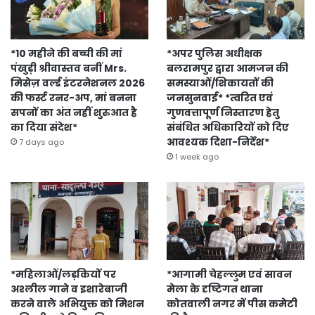
*10 महीने की बच्ची की मां
*अपर पुलिस अधीक्षक
पंखुड़ी श्रीवास्तव बनीं Mrs.
बलरामपुर द्वारा आमजन की
मिसेज़ वर्ल्ड इंटरनेशनल 2026
समस्याओं/शिकायतों की
की फर्स्ट रनर-अप, मां बनना
जनसुनवाई* *त्वरित एवं
सपनों का अंत नहीं शुरुआत है
गुणवत्तापूर्ण निस्तारण हेतु
का दिया संदेश*
संबंधित अधिकारियों को दिए
आवश्यक दिशा-निर्देश*
7 days ago
1 week ago
*महिलाओं/लड़कियों पर
*आगामी चेहल्लुम एवं सावन
अश्लील गाने व इशारेबाजी
मेला के दृष्टिगत थाना
करने वाले अभियुक्त को मिशन
कोतवाली नगर में पीस कमेटी