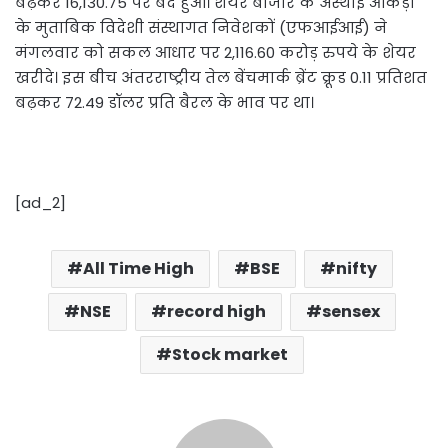
बढ़कर 16,130.75 पर बंद हुआ। शेयर बाजार के अस्थाई आंकड़ों
के मुताबिक विदेशी संस्थागत निवेशकों (एफआईआई) ने
मंगलवार को सकल आधार पर 2,116.60 करोड़ रुपये के शेयर
खरीदे। इस बीच अंतरराष्ट्रीय तेल बेंचमार्क ब्रेंट क्रूड 0.11 प्रतिशत
बढ़कर 72.49 डॉलर प्रति बैरल के भाव पर था।
[ad_2]
All Time High
BSE
nifty
NSE
record high
sensex
Stock market