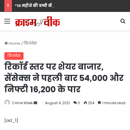
*10 महीने की बच्ची की मां पंखुड़ी श्रीवास्तव बनीं Mrs. मिसेज़ वर्ल्ड इंटरनेशनल 2026 की फर्स्ट रनर-अप, मां बनना सपनों का अंत नहीं शुरुआत है का दिया संदेश*
Menu
S
Home
/
बिजनेस
बिजनेस
रिकॉर्ड स्तर पर शेयर बाजार,
सेंसेक्स ने पहली बार 54,000 और
निफ्टी 16,200 के पार
Send
Crime Week
August 4, 2021
0
254
1 minute read
an
email
[ad_1]