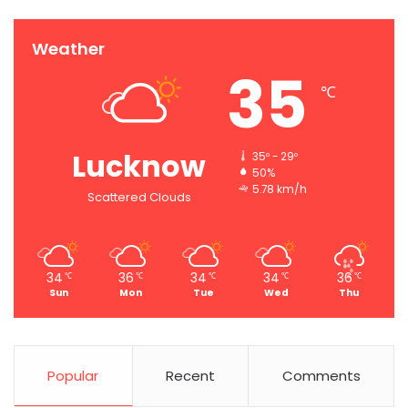
Weather
35
℃
Lucknow
35º - 29º
50%
5.78 km/h
Scattered Clouds
34
36
34
34
36
℃
℃
℃
℃
℃
Sun
Mon
Tue
Wed
Thu
Popular
Recent
Comments