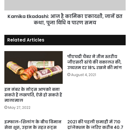
व्रत
कथा,
पूजा
Kamika Ekadashi: आज है कामिका एकादशी, जानें व्रत
विधि
कथा, पूजा विधि व पारण समय
व
पारण
Related Articles
समय
पीएचडी चैंबर ने तीन स्तरीय
जीएसटी ढांचे की वकालत की,
उच्चतम दर 18% रखने की मांग
August 4, 2021
इन नंबर के नोट्स आपको बना
सकते हैं लखपति, ऐसे हो सकते हैं
मालामाल
May 27, 2022
इम्फाल-शिलांग के बीच विमान
2021 की पहली छमाही में 710
सेवा शुरू, उड़ान के तहत रूट्स
ट्रांजेक्शन के जरिए करीब 40.7