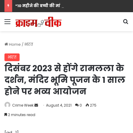
*10 महीने की बच्ची की मां पंखुड़ी श्रीवास्तव बनीं Mrs. मिसेज़ वर्ल्ड इंटरनेशनल 2026 की फर्स्ट रनर-अप, मां बनना सपनों का अंत नहीं शुरुआत है का दिया संदेश*
Menu
S
Home
/
भारत
भारत
दिसंबर 2023 से होंगे रामलला के
दर्शन, मंदिर भूमि पूजन के 1 साल
होने पर भव्य आयोजन
Send
Crime Week
August 4, 2021
0
275
an
2 minutes read
email
[ad_1]