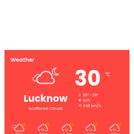
Weather
30
℃
Lucknow
35º - 29º
69%
2.96 km/h
Scattered Clouds