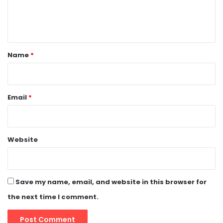
e
n
t
*
Name
*
Email
*
Website
Save my name, email, and website in this browser for
the next time I comment.