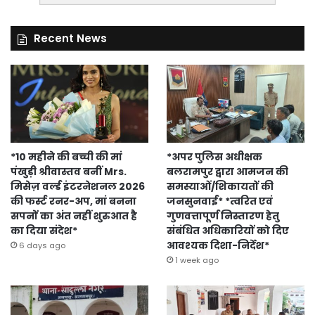
Recent News
*10 महीने की बच्ची की मां
*अपर पुलिस अधीक्षक
पंखुड़ी श्रीवास्तव बनीं Mrs.
बलरामपुर द्वारा आमजन की
मिसेज़ वर्ल्ड इंटरनेशनल 2026
समस्याओं/शिकायतों की
की फर्स्ट रनर-अप, मां बनना
जनसुनवाई* *त्वरित एवं
सपनों का अंत नहीं शुरुआत है
गुणवत्तापूर्ण निस्तारण हेतु
का दिया संदेश*
संबंधित अधिकारियों को दिए
आवश्यक दिशा-निर्देश*
6 days ago
1 week ago