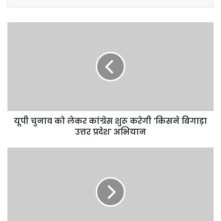
यूपी
चुनाव
को
लेकर
कांग्रेस
शुरू
करेगी
'किसने
बिगाड़ा
उत्तर
यूपी चुनाव को लेकर कांग्रेस शुरू करेगी 'किसने बिगाड़ा
प्रदेश'
उत्तर प्रदेश' अभियान
अभियान
सैनिटाइजर
को
लेकर
बड़ा
खुलासा,
56
फीसदी