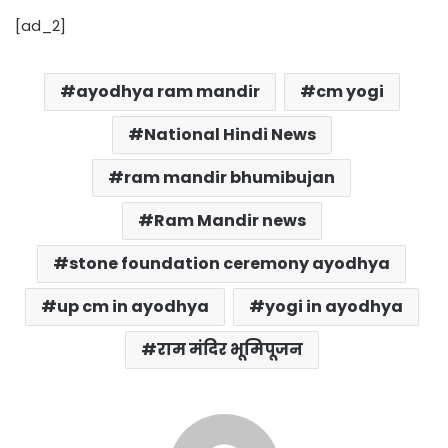
[ad_2]
ayodhya ram mandir
cm yogi
National Hindi News
ram mandir bhumibujan
Ram Mandir news
stone foundation ceremony ayodhya
up cm in ayodhya
yogi in ayodhya
राम मंदिर भूमिपूजन