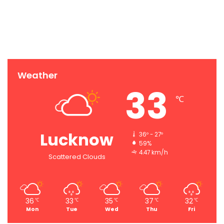
Weather
33
℃
Lucknow
36º - 27º
59%
4.47 km/h
Scattered Clouds
36
33
35
37
32
℃
℃
℃
℃
℃
Mon
Tue
Wed
Thu
Fri