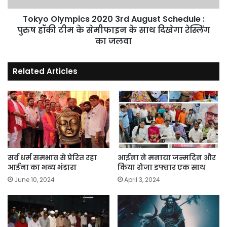
हॉकी
टीम
Tokyo Olympics 2020 3rd August Schedule :
के
पुरुष हॉकी टीम के सेमीफाइन के साथ दिखेगा रेस्लिंग
सेमीफाइन
का जलवा
के
साथ
Related Articles
दिखेगा
रेस्लिंग
का
जलवा
सर्व धर्म समभाव से प्रेरित रहा
आईना ने मनाया जन्मदिन और
आईना का भव्य भंडारा
किया रोजा इफ्तार एक साथ
June 10, 2024
April 3, 2024