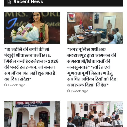
Recent News
*10 महीने की बच्ची की मां
*अपर पुलिस अधीक्षक
पंखुड़ी श्रीवास्तव बनीं Mrs.
बलरामपुर द्वारा आमजन की
मिसेज़ वर्ल्ड इंटरनेशनल 2026
समस्याओं/शिकायतों की
की फर्स्ट रनर-अप, मां बनना
जनसुनवाई* *त्वरित एवं
सपनों का अंत नहीं शुरुआत है
गुणवत्तापूर्ण निस्तारण हेतु
का दिया संदेश*
संबंधित अधिकारियों को दिए
आवश्यक दिशा-निर्देश*
1 week ago
1 week ago