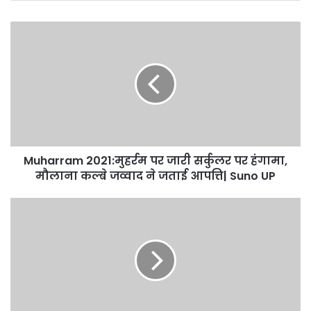
Muharram
2021:मुहर्रम
पर
जारी
सर्कुलर
पर
हंगामा,
मौलाना
कल्बे
जव्वाद
Muharram 2021:मुहर्रम पर जारी सर्कुलर पर हंगामा,
ने
मौलाना कल्बे जव्वाद ने जताई आपत्ति| Suno UP
जताई
आपत्ति|
Tokyo
Suno
Olympics
UP
2020
3rd
August
Schedule
:
पुरुष