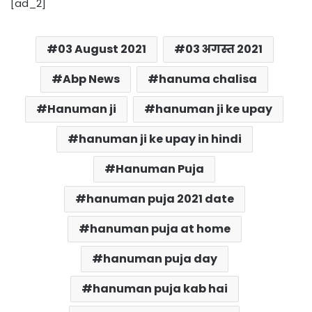
[ad_2]
03 August 2021
03 अगस्त 2021
Abp News
hanuma chalisa
Hanuman ji
hanuman ji ke upay
hanuman ji ke upay in hindi
Hanuman Puja
hanuman puja 2021 date
hanuman puja at home
hanuman puja day
hanuman puja kab hai