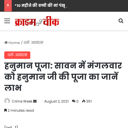
*10 महीने की बच्ची की मां पंखुड़ी श्रीवास्तव बनीं Mrs. मिसेज़ वर्ल्ड इंटरनेशनल 2026 की फर्स्ट रनर-अप, मां बनना सपनों का अंत नहीं शुरुआत है का दिया संदेश*
Menu
S
Home
/
धर्म-अध्‍यात्‍म
धर्म-अध्‍यात्‍म
हनुमान पूजा: सावन में मंगलवार
को हनुमान जी की पूजा का जानें
लाभ
Send
Crime Week
August 2, 2021
0
351
an
2 minutes read
email
[ad_1]