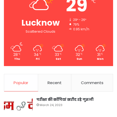
29
℃
Lucknow
29º - 26º
79%
0.95 km/h
Scattered Clouds
28
34
33
32
31
℃
℃
℃
℃
℃
Thu
Fri
Sat
Sun
Mon
Popular
Recent
Comments
परीक्षा की कॉपियां खरीद रहे गुरुजी
March 24, 2023