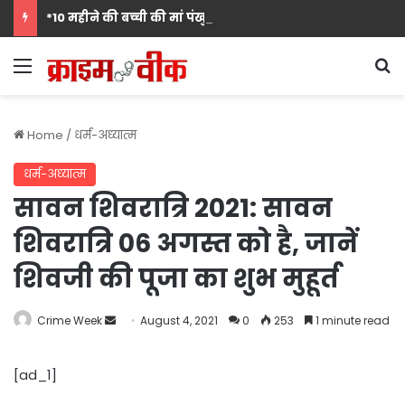
*10 महीने की बच्ची की मां पंखुड़ी श्रीवास्तव बनीं Mrs. मिसेज़ वर्ल्ड इंटरनेशनल 2026 की फर्स्ट रनर-अप, मां बनना सपनों का अंत नहीं शुरुआत है का दिया संदेश*
Menu
S
Home
/
धर्म-अध्‍यात्‍म
धर्म-अध्‍यात्‍म
सावन शिवरात्रि 2021: सावन
शिवरात्रि 06 अगस्त को है, जानें
शिवजी की पूजा का शुभ मुहूर्त
Send
Crime Week
August 4, 2021
0
253
1 minute read
an
email
[ad_1]