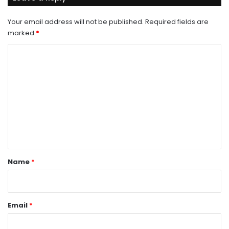
Your email address will not be published.
Required fields are
marked
*
C
o
m
m
e
n
t
*
Name
*
Email
*