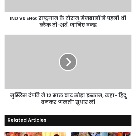
ने
पहनी
थी
IND vs ENG: राष्ट्रगान के दौरान मेजबानों ने पहनी थी
ब्लैक
ब्लैक टी-शर्ट, जानिए वजह
टी-
शर्ट,
मुस्लिम
जानिए
दंपति
वजह
ने
12
साल
बाद
छोड़ा
इस्लाम,
कहा-
हिंदू
मुस्लिम दंपति ने 12 साल बाद छोड़ा इस्लाम, कहा- हिंदू
बनकर
बनकर ‘गलती' सुधार ली
‘गलती'
सुधार
Related Articles
ली