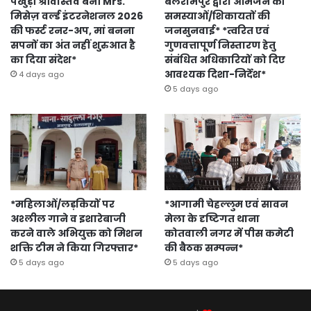
पंखुड़ी श्रीवास्तव बनीं Mrs.
बलरामपुर द्वारा आमजन की
मिसेज़ वर्ल्ड इंटरनेशनल 2026
समस्याओं/शिकायतों की
की फर्स्ट रनर-अप, मां बनना
जनसुनवाई* *त्वरित एवं
सपनों का अंत नहीं शुरुआत है
गुणवत्तापूर्ण निस्तारण हेतु
का दिया संदेश*
संबंधित अधिकारियों को दिए
आवश्यक दिशा-निर्देश*
4 days ago
5 days ago
*महिलाओं/लड़कियों पर
*आगामी चेहल्लुम एवं सावन
अश्लील गाने व इशारेबाजी
मेला के दृष्टिगत थाना
करने वाले अभियुक्त को मिशन
कोतवाली नगर में पीस कमेटी
शक्ति टीम ने किया गिरफ्तार*
की बैठक सम्पन्न*
5 days ago
5 days ago