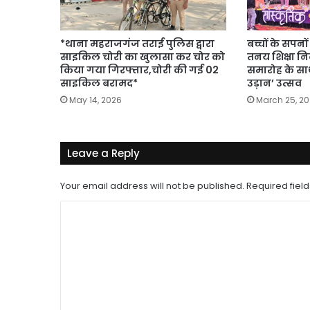
*थाना महराजगंज तराई पुलिस द्वारा
बच्चों के सपनों
साइकिल चोरी का खुलासा कर चोर को
तनय शिक्षा नि
किया गया गिरफ्तार,चोरी की गई 02
समारोह के सा
साइकिल बरामद*
उड़ान’ उत्सव
May 14, 2026
March 25, 2
Leave a Reply
Your email address will not be published.
Required fiel
C
o
m
m
e