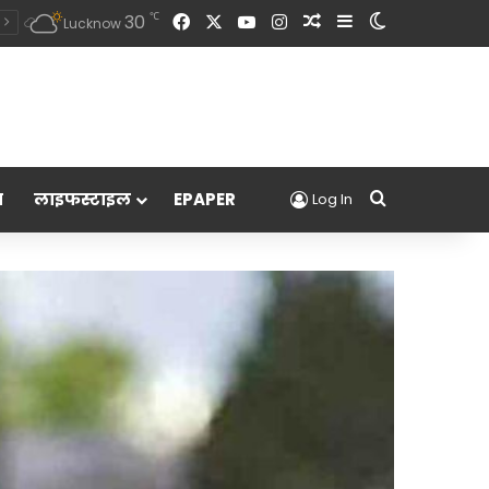
Facebook
X
YouTube
Instagram
Random Article
Sidebar
Switch skin
℃
30
Lucknow
Search for
म
लाइफस्टाइल
EPAPER
Log In