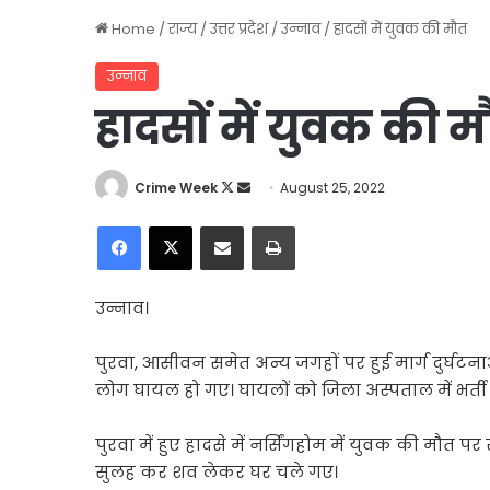
Home
/
राज्य
/
उत्तर प्रदेश
/
उन्नाव
/
हादसों में युवक की मौत
उन्नाव
हादसों में युवक की 
Follow
Send
Crime Week
August 25, 2022
on
an
Facebook
X
Share via Email
Print
X
email
उन्नाव।
पुरवा, आसीवन समेत अन्य जगहों पर हुई मार्ग दुर्घटन
लोग घायल हो गए। घायलों को जिला अस्पताल में भर्ती
पुरवा में हुए हादसे में नर्सिंगहोम में युवक की मौत
सुलह कर शव लेकर घर चले गए।