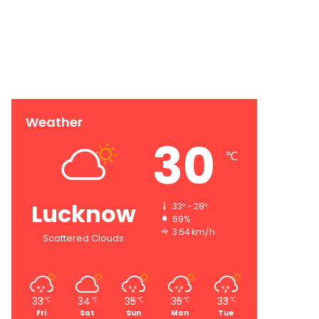
Weather
30
℃
Lucknow
33º - 28º
69%
3.64 km/h
Scattered Clouds
33
34
35
35
33
℃
℃
℃
℃
℃
Fri
Sat
Sun
Mon
Tue