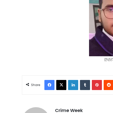
रिपोर्
Facebook
X
LinkedIn
Tumblr
Pintere
Share
Crime Week