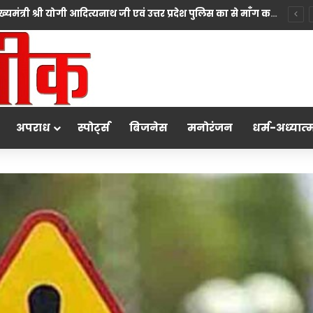
*10 महीने की बच्ची की मां पंखुड़ी श्रीवास्तव बनीं Mrs. मिसेज़ वर्ल्ड इंटरनेशनल 2026 की फर्स्ट रनर-अप, मां बनना सपनों का अंत नहीं शुरुआत है का दिया संदेश*
अपराध
स्पोर्ट्स
बिजनेस
मनोरंजन
धर्म-अध्‍यात्‍