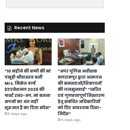
Recent News
*10 महीने की बच्ची की मां
*अपर पुलिस अधीक्षक
पंखुड़ी श्रीवास्तव बनीं
बलरामपुर द्वारा आमजन
Mrs. मिसेज़ वर्ल्ड
की समस्याओं/शिकायतों
इंटरनेशनल 2026 की
की जनसुनवाई* *त्वरित
फर्स्ट रनर-अप, मां बनना
एवं गुणवत्तापूर्ण निस्तारण
सपनों का अंत नहीं
हेतु संबंधित अधिकारियों
शुरुआत है का दिया संदेश*
को दिए आवश्यक दिशा-
निर्देश*
5 days ago
6 days ago