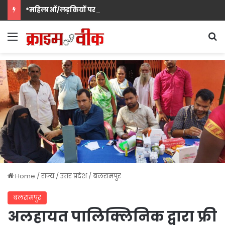
*महिलाओं/लड़कियों पर अश्लील गाने व इशारेबाजी करने वाले अभियुक्त को मिशन शक्ति टीम ने किया गिरफ्तार*
Menu
S
Home
/
राज्य
/
उत्तर प्रदेश
/
बलरामपुर
बलरामपुर
अलहायत पालिक्लिनिक द्वारा फ्री