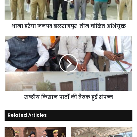
अभियुक्त
थाना हरैया जनपद बलरामपुर-तीन वांछित अभियुक्त
राष्ट्रीय
किसान
पार्टी
की
बैठक
हुई
संपन्न
राष्ट्रीय किसान पार्टी की बैठक हुई संपन्न
Related Articles