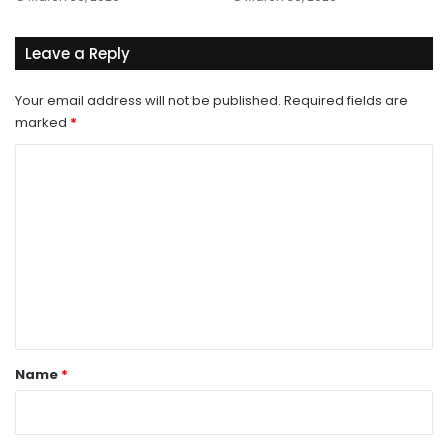
Leave a Reply
Your email address will not be published.
Required fields are
marked
*
C
o
m
m
e
n
t
*
Name
*