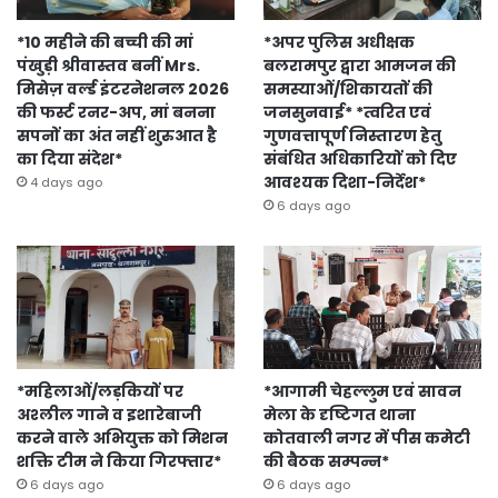
*10 महीने की बच्ची की मां
*अपर पुलिस अधीक्षक
पंखुड़ी श्रीवास्तव बनीं Mrs.
बलरामपुर द्वारा आमजन की
मिसेज़ वर्ल्ड इंटरनेशनल 2026
समस्याओं/शिकायतों की
की फर्स्ट रनर-अप, मां बनना
जनसुनवाई* *त्वरित एवं
सपनों का अंत नहीं शुरुआत है
गुणवत्तापूर्ण निस्तारण हेतु
का दिया संदेश*
संबंधित अधिकारियों को दिए
आवश्यक दिशा-निर्देश*
4 days ago
6 days ago
*महिलाओं/लड़कियों पर
*आगामी चेहल्लुम एवं सावन
अश्लील गाने व इशारेबाजी
मेला के दृष्टिगत थाना
करने वाले अभियुक्त को मिशन
कोतवाली नगर में पीस कमेटी
शक्ति टीम ने किया गिरफ्तार*
की बैठक सम्पन्न*
6 days ago
6 days ago