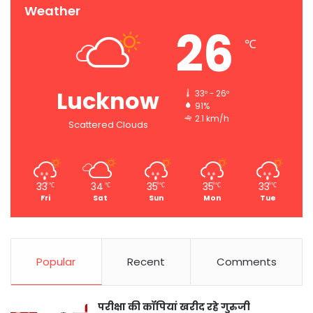
Weather
26
℃
Lucknow
33º - 26º
91%
2.1 km/h
Scattered Clouds
33
34
35
35
33
℃
℃
℃
℃
℃
Fri
Sat
Sun
Mon
Tue
Popular
Recent
Comments
परीक्षा की कॉपियां खरीद रहे गुरुजी