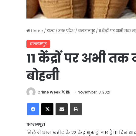
Home
/
राज्य
/
उत्तर प्रदेश
/
बलरामपुर
/
11 केंद्रों पर अभी तक 
बलरामपुर
11 केंद्रों पर अभी त
बोहनी
Follow
Send
Crime Week
November 13, 2021
on
an
Facebook
X
Share via Email
Print
X
email
बलरामपुर।
जिले में धान खरीद के 22 केंद्र शुरू हो गए हैं। 11 दिन ब