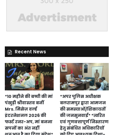
Recent News
*10 महीने की बच्ची की मां
*अपर पुलिस अधीक्षक
पंखुड़ी श्रीवास्तव बनीं
बलरामपुर द्वारा आमजन
Mrs. मिसेज़ वर्ल्ड
की समस्याओं/शिकायतों
इंटरनेशनल 2026 की
की जनसुनवाई* *त्वरित
फर्स्ट रनर-अप, मां बनना
एवं गुणवत्तापूर्ण निस्तारण
सपनों का अंत नहीं
हेतु संबंधित अधिकारियों
शुरुआत है का दिया संदेश*
को दिए आवश्यक दिशा-