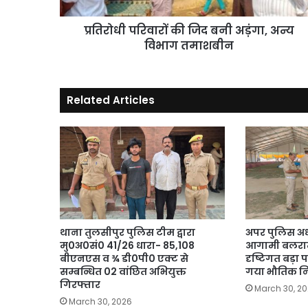
विभाग
तमाशबीन
प्रतिरोधी परिवारों की जिद बनी अड़ंगा, अन्य
विभाग तमाशबीन
Related Articles
थाना तुलसीपुर पुलिस टीम द्वारा
अपर पुलिस अधी
मु0अ0सं0 41/26 धारा- 85,108
आगामी बलराम
बीएनएस व ¾ डी0पी0 एक्ट से
दृष्टिगत बड़ा 
सम्बन्धित 02 वांछित अभियुक्त
गया भौतिक नि
गिरफ्तार
March 30, 2
March 30, 2026