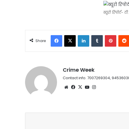
ब्यूरो रिपोर्ट- टी
Facebook
X
LinkedIn
Tumblr
Pintere
Share
Crime Week
Contact info. 7007269304, 9453603
Website
Facebook
X
YouTube
Instagram