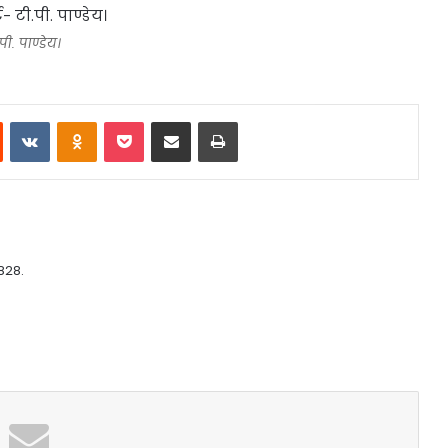
.पी. पाण्डेय।
st
Reddit
VKontakte
Odnoklassniki
Pocket
Share via Email
Print
828.