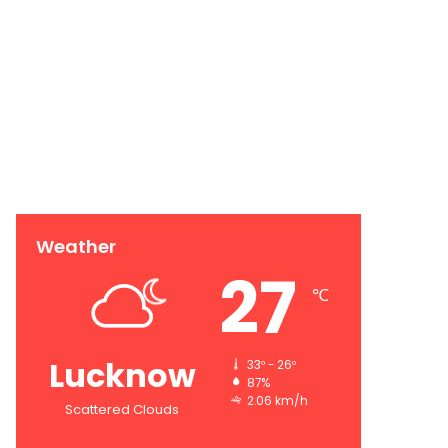
Weather
27
℃
Lucknow
33º - 26º
87%
2.06 km/h
Scattered Clouds