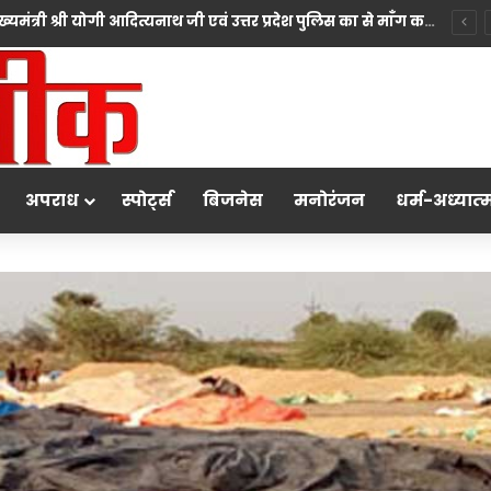
*10 महीने की बच्ची की मां पंखुड़ी श्रीवास्तव बनीं Mrs. मिसेज़ वर्ल्ड इंटरनेशनल 2026 की फर्स्ट रनर-अप, मां बनना सपनों का अंत नहीं शुरुआत है का दिया संदेश*
अपराध
स्पोर्ट्स
बिजनेस
मनोरंजन
धर्म-अध्‍यात्‍