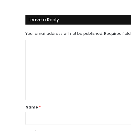
Leave a Reply
Your email address will not be published.
Required fiel
C
o
m
m
e
n
t
*
Name
*