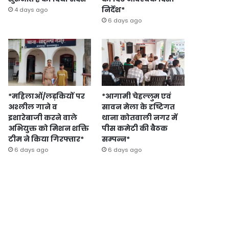
निर्देश*
4 days ago
6 days ago
*महिलाओं/लड़कियों पर
*आगामी चेहल्लुम एवं
अश्लील गाने व
सावन मेला के दृष्टिगत
इशारेबाजी करने वाले
थाना कोतवाली नगर में
अभियुक्त को मिशन शक्ति
पीस कमेटी की बैठक
टीम ने किया गिरफ्तार*
सम्पन्न*
6 days ago
6 days ago