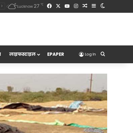
Facebook
X
YouTube
Instagram
Random Article
Sidebar
Switch skin
℃
27
Lucknow
Search for
म
लाइफस्टाइल
EPAPER
Log In