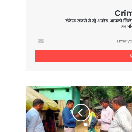
Cri
लेटेस्ट खबरों से रहें अपडेट. आपको मिल
अब पढ़
Enter
your
Email
address
प्रतिरोधी
परिवारों
की
जिद
बनी
अड़ंगा,
अन्य