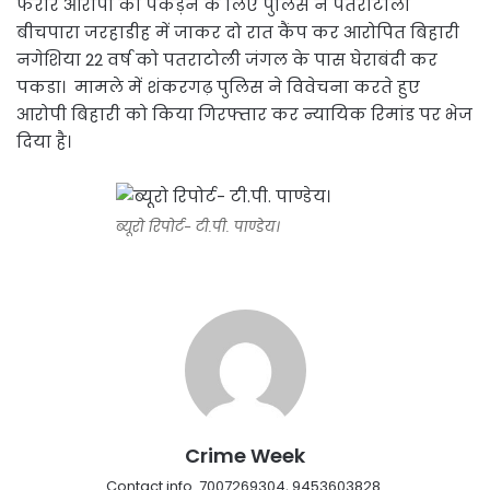
फरार आरोपी को पकड़ने के लिए पुलिस ने पतराटोली
बीचपारा जरहाडीह में जाकर दो रात कैंप कर आरोपित बिहारी
नगेशिया 22 वर्ष को पतराटोली जंगल के पास घेराबंदी कर
पकडा। मामले में शंकरगढ़ पुलिस ने विवेचना करते हुए
आरोपी बिहारी को किया गिरफ्तार कर न्यायिक रिमांड पर भेज
दिया है।
ब्यूरो रिपोर्ट- टी.पी. पाण्डेय।
Crime Week
Contact info. 7007269304, 9453603828.