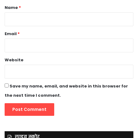
*
Name
*
Email
*
Website
Save my name, email, and website in this browser for
the next time I comment.
लाइव स्कोर