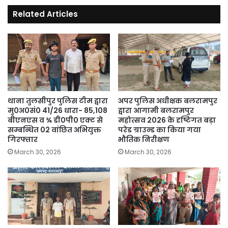
इतिहास
Related Articles
गरीबों
की
जमीन
हड़पने
का
रहा,
300
से
अधिक
थाना तुलसीपुर पुलिस टीम द्वारा
अपर पुलिस अधीक्षक बलरामपुर
सीटों
मु0अ0सं0 41/26 धारा- 85,108
द्वारा आगामी बलरामपुर
बीएनएस व ¾ डी0पी0 एक्ट से
महोत्सव 2026 के दृष्टिगत बड़ा
पर
सम्बन्धित 02 वांछित अभियुक्त
परेड ग्राउन्ड का किया गया
खिलेगा
गिरफ्तार
भौतिक निरीक्षण
कमल
March 30, 2026
March 30, 2026