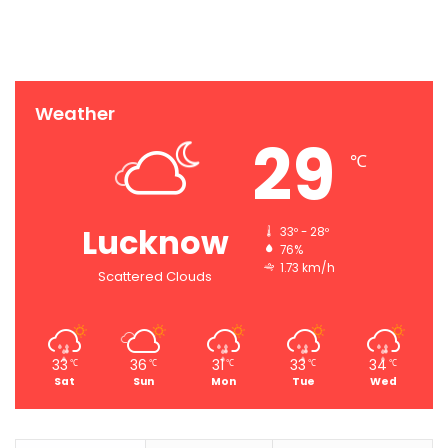
Weather
29
℃
Lucknow
33º - 28º
76%
1.73 km/h
Scattered Clouds
33
36
31
33
34
℃
℃
℃
℃
℃
Sat
Sun
Mon
Tue
Wed