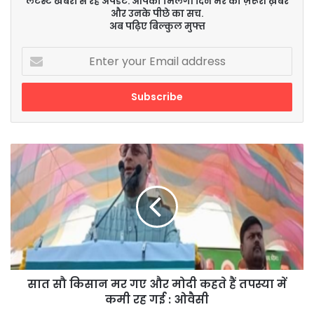
लेटेस्ट खबरों से रहें अपडेट. आपको मिलेंगी दिन भर की ज़रूरी ख़बरें
और उनके पीछे का सच.
अब पढ़िए बिल्कुल मुफ्त
Enter
your
Email
address
सात
सौ
किसान
मर
गए
और
मोदी
कहते
हैं
तपस्या
सात सौ किसान मर गए और मोदी कहते हैं तपस्या में
में
कमी रह गई : ओवैसी
कमी