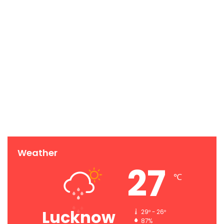
Weather
27
℃
Lucknow
29º - 26º
87%