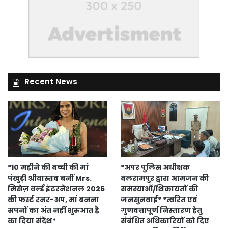
Recent News
*10 महीने की बच्ची की मां
*अपर पुलिस अधीक्षक
पंखुड़ी श्रीवास्तव बनीं Mrs.
बलरामपुर द्वारा आमजन की
मिसेज़ वर्ल्ड इंटरनेशनल 2026
समस्याओं/शिकायतों की
की फर्स्ट रनर-अप, मां बनना
जनसुनवाई* *त्वरित एवं
सपनों का अंत नहीं शुरुआत है
गुणवत्तापूर्ण निस्तारण हेतु
का दिया संदेश*
संबंधित अधिकारियों को दिए