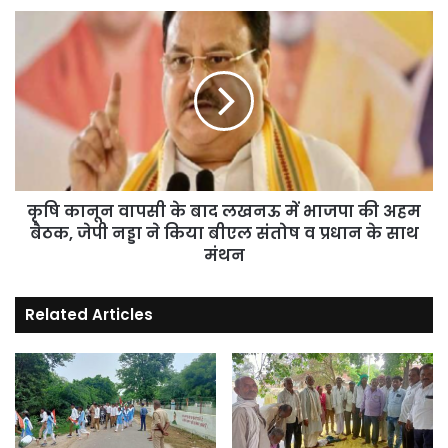
रह
कृषि
गई
कानून
:
वापसी
ओवैसी
के
बाद
लखनऊ
में
भाजपा
की
अहम
कृषि कानून वापसी के बाद लखनऊ में भाजपा की अहम
बैठक,
बैठक, जेपी नड्डा ने किया बीएल संतोष व प्रधान के साथ
जेपी
मंथन
नड्डा
ने
Related Articles
किया
बीएल
संतोष
व
प्रधान
के
साथ