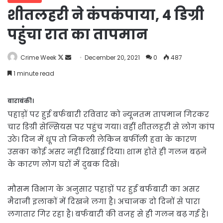
शीतलहरी ने कंपकंपाया, 4 डिग्री
पहुंचा रात का तापमान
Follow
Send
Crime Week
December 20, 2021
0
487
on
an
1 minute read
X
email
बाराबंकी।
पहाड़ों पर हुई बर्फबारी रविवार को न्यूनतम तापमान गिरकर
चार डिग्री सेल्सियस पर पहुंच गया। वहीं शीतलहरी से लोग कांप
उठे। दिन में धूप तो निकली लेकिन बर्फीली हवा के कारण
उसका कोई असर नहीं दिखाई दिया। शाम होते ही गलन बढ़ने
के कारण लोग घरों में दुबक दिखे।
मौसम विभाग के अनुसार पहाड़ों पर हुई बर्फबारी का असर
मैदानी इलाकों में दिखने लगा है। अचानक दो दिनों से पारा
लगातार गिर रहा है। बर्फबारी की वजह से ही गलन बढ़ गई है।