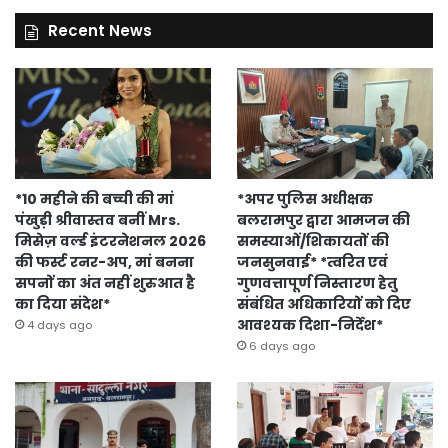
Recent News
*10 महीने की बच्ची की मां
*अपर पुलिस अधीक्षक
पंखुड़ी श्रीवास्तव बनीं Mrs.
बलरामपुर द्वारा आमजन की
मिसेज़ वर्ल्ड इंटरनेशनल 2026
समस्याओं/शिकायतों की
की फर्स्ट रनर-अप, मां बनना
जनसुनवाई* *त्वरित एवं
सपनों का अंत नहीं शुरुआत है
गुणवत्तापूर्ण निस्तारण हेतु
का दिया संदेश*
संबंधित अधिकारियों को दिए
आवश्यक दिशा-निर्देश*
4 days ago
6 days ago