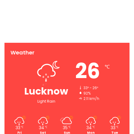
Weather
26
℃
Lucknow
33º - 26º
92%
2.11 km/h
Light Rain
33
34
35
34
33
℃
℃
℃
℃
℃
Fri
Sat
Sun
Mon
Tue