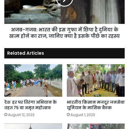
गुफा
में
छिपा
है
दुनिया
अजब-गजब: भारत की इस गुफा में छिपा है दुनिया के
के
खत्म होने का राज, जानिए क्या है इसके पीछे का रहस्य
खत्म
होने
Related Articles
का
राज,
जानिए
क्या
है
इसके
पीछे
का
रहस्य
देश हर घर तिरंगा अभियान के
भारतीय किसान मजदूर जनसेवा
तहत 75 वा अमृत महोत्सव
यूनियन के मासिक बैठक
August 12, 2023
August 1, 2023