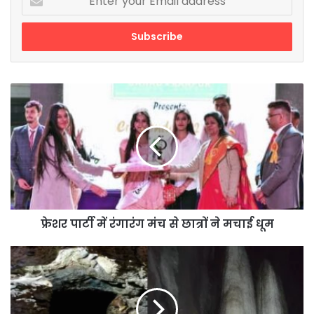
your
Email
address
फ्रेशर
पार्टी
में
रंगारंग
मंच
से
छात्रों
ने
मचाई
धूम
फ्रेशर पार्टी में रंगारंग मंच से छात्रों ने मचाई धूम
अजब-
गजब:
भारत
की
इस