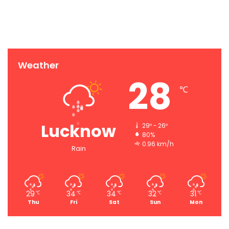
Weather
28
℃
Lucknow
29º - 26º
80%
0.96 km/h
Rain
29
34
34
32
31
℃
℃
℃
℃
℃
Thu
Fri
Sat
Sun
Mon