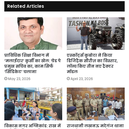
एवं
Related Articles
होली
मिलन
समारोह
का
हुआ
आयोजन
प्राविधिक शिक्षा विभाग में
एस्कॉर्ट्स कुबोटा ने किया
‘मलाईदार’ कुर्सी का खेल: ग्रेड पे
डिजिट्रैक सीरीज़ का विस्तार,
प्रमुख सचिव का, काम सिर्फ
लॉन्च किए तीन नए ट्रैक्टर
‘सिंडिकेट’ चलाना
मॉडल
May 23, 2026
April 23, 2026
विकास नगर अग्निकांड: राख में
राजधानी लखनऊ मदेगंज थाना