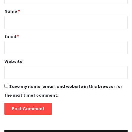
t
*
Name
*
Email
*
Website
Save my name, email, and website in this browser for
the next time I comment.