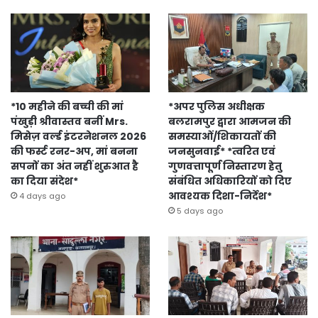
*10 महीने की बच्ची की मां
*अपर पुलिस अधीक्षक
पंखुड़ी श्रीवास्तव बनीं Mrs.
बलरामपुर द्वारा आमजन की
मिसेज़ वर्ल्ड इंटरनेशनल 2026
समस्याओं/शिकायतों की
की फर्स्ट रनर-अप, मां बनना
जनसुनवाई* *त्वरित एवं
सपनों का अंत नहीं शुरुआत है
गुणवत्तापूर्ण निस्तारण हेतु
का दिया संदेश*
संबंधित अधिकारियों को दिए
आवश्यक दिशा-निर्देश*
4 days ago
5 days ago