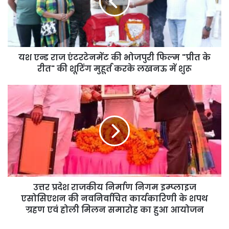
की
भोजपुरी
फिल्म
"प्रीत
के
रीत"
यश एन्ड राज एंटरटेनमेंट की भोजपुरी फिल्म "प्रीत के
की
रीत" की शूटिंग मुहूर्त करके लखनऊ में शुरू
शूटिंग
मुहूर्त
उत्तर
करके
प्रदेश
लखनऊ
राजकीय
में
निर्माण
शुरू
निगम
इम्प्लाइज
एसोसिएशन
की
नवनिर्वाचित
कार्यकारिणी
उत्तर प्रदेश राजकीय निर्माण निगम इम्प्लाइज
के
एसोसिएशन की नवनिर्वाचित कार्यकारिणी के शपथ
शपथ
ग्रहण एवं होली मिलन समारोह का हुआ आयोजन
ग्रहण