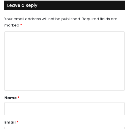
Leave a Reply
Your email address will not be published.
Required fields are
marked
*
C
o
m
m
e
n
t
*
Name
*
Email
*