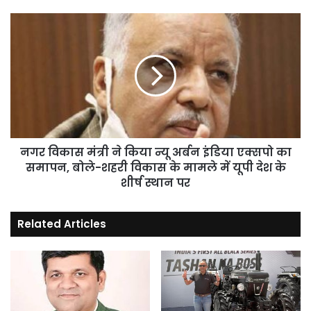
नवनीत
सहगल
नगर
विकास
मंत्री
ने
किया
न्यू
अर्बन
इंडिया
एक्सपो
का
नगर विकास मंत्री ने किया न्यू अर्बन इंडिया एक्सपो का
समापन,
समापन, बोले-शहरी विकास के मामले में यूपी देश के
बोले-
शीर्ष स्थान पर
शहरी
विकास
Related Articles
के
मामले
में
यूपी
देश
के