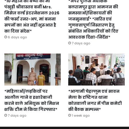
*10 महीने की बच्ची की मां
*अपर पुलिस अधीक्षक
पंखुड़ी श्रीवास्तव बनीं Mrs.
बलरामपुर द्वारा आमजन की
मिसेज़ वर्ल्ड इंटरनेशनल 2026
समस्याओं/शिकायतों की
की फर्स्ट रनर-अप, मां बनना
जनसुनवाई* *त्वरित एवं
सपनों का अंत नहीं शुरुआत है
गुणवत्तापूर्ण निस्तारण हेतु
का दिया संदेश*
संबंधित अधिकारियों को दिए
आवश्यक दिशा-निर्देश*
6 days ago
7 days ago
*महिलाओं/लड़कियों पर
*आगामी चेहल्लुम एवं सावन
अश्लील गाने व इशारेबाजी
मेला के दृष्टिगत थाना
करने वाले अभियुक्त को मिशन
कोतवाली नगर में पीस कमेटी
शक्ति टीम ने किया गिरफ्तार*
की बैठक सम्पन्न*
7 days ago
1 week ago