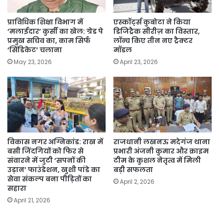
शीर्ष
स्थान
पर
प्राविधिक शिक्षा विभाग में
एस्कॉर्ट्स कुबोटा ने किया
‘मलाईदार’ कुर्सी का खेल: ग्रेड पे
डिजिट्रैक सीरीज़ का विस्तार,
प्रमुख सचिव का, काम सिर्फ
लॉन्च किए तीन नए ट्रैक्टर
‘सिंडिकेट’ चलाना
मॉडल
May 23, 2026
April 23, 2026
विकास नगर अग्निकांड: राख में
राजधानी लखनऊ मदेगंज थाना
बसी जिंदगियों को फिर से
प्रभारी अंजनी कुमार और क्राइम
संवारने में जुटी ‘सपनों की
टीम के कुशल नेतृत्व में मिली
उड़ान’ फाउंडेशन, खुशी पांडे का
बड़ी सफलता
सेवा संकल्प बना पीड़ितों का
April 2, 2026
सहारा
April 21, 2026