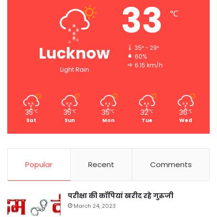
33
℃
Lucknow
35º - 29º
60%
6.15 km/h
Light Rain
35
35
35
32
36
℃
℃
℃
℃
℃
Sat
Sun
Mon
Tue
Wed
Popular
Recent
Comments
परीक्षा की कॉपियां खरीद रहे गुरुजी
March 24, 2023