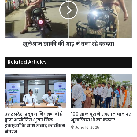
अर्थदंड
आड़
की
में
सजा
बना
सुनाई
रहे
गई।
दबदबा
*
खुलेआम खाकी की आड़ में बना रहे दबदबा
Related Articles
उत्तर प्रदेश प्रदूषण नियंत्रण बोर्ड
100 साल पुराने श्मशान घाट पर
द्वारा आयोजित शुगर मिल
भूमाफियाओं का कब्जा!
इकाइयों के साथ संवाद कार्यक्रम
June 16, 2025
संपन्न