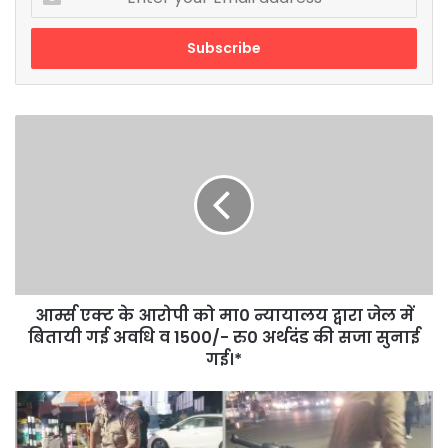
your
Email
address
आर्म्स
एक्ट
के
आरोपी
को
मा0
न्यायालय
द्वारा
जेल
में
आर्म्स एक्ट के आरोपी को मा0 न्यायालय द्वारा जेल में
बितायी
बितायी गई अवधि व 1500/- रु0 अर्थदंड की सजा सुनाई
गई
गई।*
अवधि
व
खुलेआम
1500/-
खाकी
रु0
की