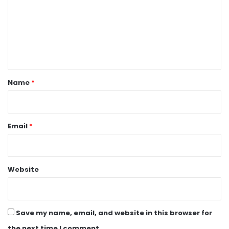
m
m
e
n
t
*
Name
*
Email
*
Website
Save my name, email, and website in this browser for
the next time I comment.