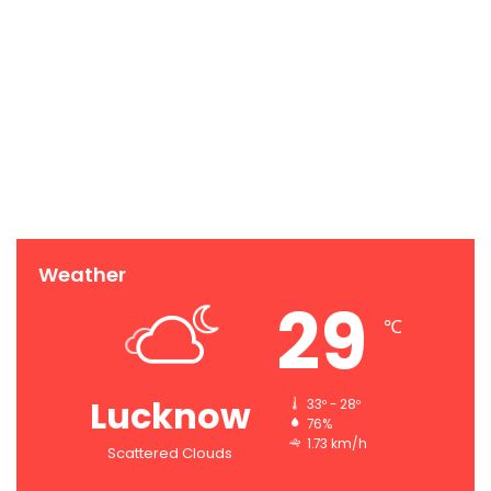
Weather
29
℃
Lucknow
33º - 28º
76%
1.73 km/h
Scattered Clouds