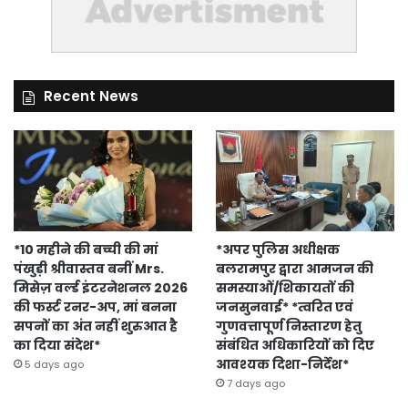
Recent News
*10 महीने की बच्ची की मां
*अपर पुलिस अधीक्षक
पंखुड़ी श्रीवास्तव बनीं Mrs.
बलरामपुर द्वारा आमजन की
मिसेज़ वर्ल्ड इंटरनेशनल 2026
समस्याओं/शिकायतों की
की फर्स्ट रनर-अप, मां बनना
जनसुनवाई* *त्वरित एवं
सपनों का अंत नहीं शुरुआत है
गुणवत्तापूर्ण निस्तारण हेतु
का दिया संदेश*
संबंधित अधिकारियों को दिए
आवश्यक दिशा-निर्देश*
5 days ago
7 days ago