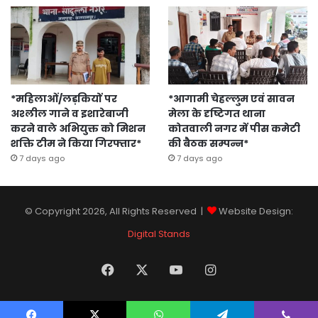
*महिलाओं/लड़कियों पर
*आगामी चेहल्लुम एवं सावन
अश्लील गाने व इशारेबाजी
मेला के दृष्टिगत थाना
करने वाले अभियुक्त को मिशन
कोतवाली नगर में पीस कमेटी
शक्ति टीम ने किया गिरफ्तार*
की बैठक सम्पन्न*
7 days ago
7 days ago
© Copyright 2026, All Rights Reserved |
Website Design:
Digital Stands
Facebook
X
YouTube
Instagram